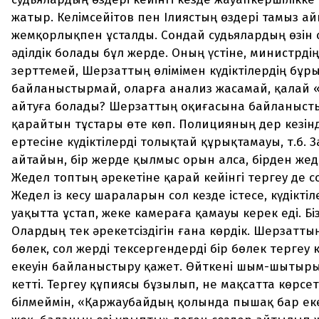
жатыр. Келімсейітов пен Ілиястың өздері тамыз а
жемқорлықпен ұсталды. Сондай судьялардың өзін 
әділдік болады бұл жерде. Оның үстіне, министрдің
зерттемей, Шерзаттың өлімімен күдіктілердің бұры
байланыстырмай, оларға анализ жасамай, қалай 
айтуға болады? Шерзаттың оқиғасына байланысты
қарайтын тұстары өте көп. Полицияның дер кезінд
ертесіне күдіктілерді толықтай құрықтамауы, т.б. 
айтайын, бір жерде қылмыс орын алса, бірден жед
Жедел топтың әрекетіне қарай кейінгі тергеу де с
Жедел із кесу шараларын сол кезде істесе, күдіктіл
уақытта ұстап, жеке камераға қамауы керек еді. Біз
Олардың тек әрекетсіздігін ғана көрдік. Шерзатты
бөлек, сол жерді тексергендерді бір бөлек тергеу 
екеуін байланыстыру қажет. Өйткені шым-шытыры
кетті. Тергеу құпиясы бұзылып, не мақсатта көрсе
білмеймін, «Қаржаубайдың қолында пышақ бар ек