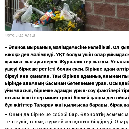
Фото: Жас Алаш
– Әленов мырзаның мәлімдемесіне келейікші. Ол қы
«жоқ» деп мәлімдеді. ҰҚТ болуы үшін олар ұйымдас
қылмыс жасауы керек. Журналистер жазды. Ұсталған
үшеуі бірнеше рет істі болған екен. Бірінде адам өлтір
біреуі ғана қамалған. Тағы бірінде адамның аяғынан пы
Бірінде адамның басынан бөтелкемен ұрған. Осында
ұйымдасып, бірнеше адамды ұрып-соғу фактілері тірк
осыны ішкі істер министрлігі білмей қалды деп ойла
бұл жігіттер Талғарда жиі қылмысқа барады, бірақ 
– Оның да бірнеше себебі бар. Әленовтің асығыс м
тергеудің толық жүрмей жатқанын білдіреді. Олар
судьялардың өздері кейінгі кезде жауапкершілікк