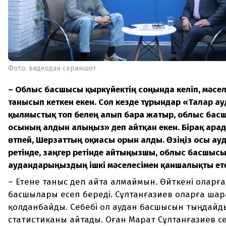
Фото: видеодан скриншот
– Облыс басшысы қыркүйектің соңында келіп, мәсел
танысып кеткен екен. Сол кезде тұрғындар «Талғар 
қылмыстық топ белең алып бара жатыр, облыс бас
осының алдын алыңыз» деп айтқан екен. Бірақ арад
өтпей, Шерзаттың оқиғасы орын алды. Өзіңіз осы ау
ретінде, заңгер ретінде айтыңызшы, облыс басшыс
аудандарыңыздың ішкі мәселесімен қаншалықты ет
– Етене таныс деп айта алмаймын. Өйткені оларға
басшылары есеп береді. Сұлтанғазиев оларға шар
қолданбайды. Себебі ол аудан басшысын тыңдайды. 
статистиканы айтады. Оған Марат Сұлтанғазиев се