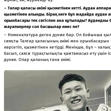
– Талғар қаласы әкімі қызметінен кетті. Аудан аппа
қызметінен алынды. Бірақ неге бұл жағдайда аудан ә
орынбасары тек сөгіспен ғана құтылады? Аудандағы 
жауапкерлер сол басшылар емес пе?
– Номенклатура деген дүние бар. Ол бойынша қы
сияқты Талғар қаласының әкімі мен орынбасарын
көрсетіп, қызметінен кетірді. Меніңше, бұл – хал
басып, саяси тұрақтылықты қамтамасыз ету үшін і
дүние. Олар қаланың ғана әкімі.