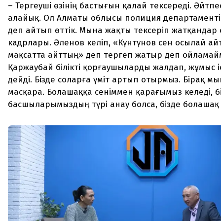
– Тергеуші өзінің бастығын қалай тексереді. Әйтпе
алайық. Ол Алматы облысы полиция департаменті
деп айтып өттік. Мына жақты тексеріп жатқандар
кадрлары. Әленов келіп, «Күнтүнов сен осылай ай
мақсатта айттың» деп тергеп жатыр деп ойламай
Қаржаубай білікті қорғаушыларды жалдап, жұмыс 
дейді. Бізде соларға үміт артып отырмыз. Бірақ м
масқара. Болашаққа сеніммен қарағымыз келеді, б
басшыларымыздың түрі анау болса, бізде болашақ 