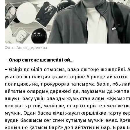
Фото: Ашық дереккөз
– Олар ештеңе шешпейді ғой...
– Өзіңіз де біліп отырсыз, олар ештеңе шешпейді. 
учаскелік полиция қызметкеріне бірдеңе айтатын
полициясына, прокурорға тапсырма беріп, «былай
айтатын олардың дәрежесі де, лауазымы да жетпе
ашуын басу үшін оларды жұмыстан алды. «Қызмет
деп жатыр ғой, меніңше, олар өз еріктерімен кетк
мүмкін. Одан басқа кімді жауапкершілікке тарту к
аудан басшысы сөгіспен құтылуы мүмкін емес. Қоғ
«оның не қатысы бар?» деп айтатыны бар. Бірақ 