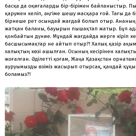
басқа да оқиғаларды бір-бірімен байланыстыр. Пы
қарумен келіп, әңгіме шешу масқара ғой. Тағы да б
бірнеше рет осындай жағдай болып отыр. Ананы
жатқан баланы, бауырын пышақтап жатыр. Бұл а
қонбайтын дүние. Мұндай жағдайда жерге кіріп ке
басшысымақтар не айтып отыр?! Халық қазір ақым
халықтың көзі ашылған. Осының кесірінен халықты
жоғалған. Әділетті қоғам, Жаңа Қазақстан орнатам
ауруымызды өзіміз жасырып отырсақ, қандай құқы
боламыз?!