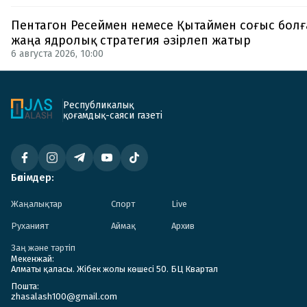
Пентагон Ресеймен немесе Қытаймен соғыс болғ
жаңа ядролық стратегия әзірлеп жатыр
6 августа 2026, 10:00
Республикалық
қоғамдық-саяси газеті
Бөлімдер:
Жаңалықтар
Спорт
Live
Руханият
Аймақ
Архив
Заң және тәртіп
Мекенжай:
Алматы қаласы. Жібек жолы көшесі 50. БЦ Квартал
Пошта:
zhasalash100@gmail.com