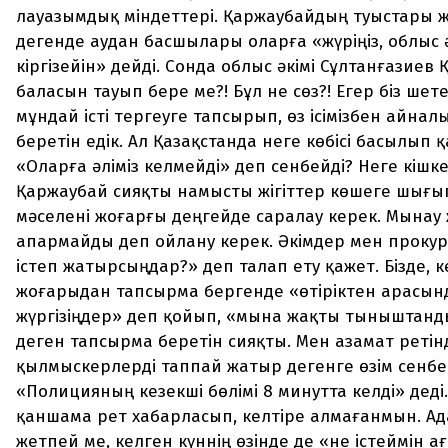
лауазымдық міндеттері. Қаржаубайдың туыстары
дегенде аудан басшылары оларға «жүріңіз, облыс 
кіргізейін» дейді. Сонда облыс әкімі Сұлтанғазие
баласын тауып бере ме?! Бұл не сөз?! Егер біз шет
мұндай істі тергеуге тапсырып, өз ісімізбен айна
беретін едік. Ал Қазақстанда неге көбісі басылып 
«Оларға әліміз келмейді» деп сенбейді? Неге кішк
Қаржаубай сияқты намысты жігіттер көшеге шығып
мәселені жоғарғы деңгейде саралау керек. Мынау
апармайды деп ойлану керек. Әкімдер мен проку
істеп жатырсыңдар?» деп талап ету қажет. Бізде, к
жоғарыдан тапсырма бергенде «өтіріктен арасынд
жүргізіңдер» деп қойып, «мына жақты тыныштан
деген тапсырма беретін сияқты. Мен азамат ретін
қылмыскерлерді таппай жатыр дегенге өзім сенбе
«Полицияның кезекші бөлімі 8 минутта келді» деді
қаншама рет хабарласып, келтіре алмағанмын. А
жетпей ме, келген күннің өзінде де «не істеймін а