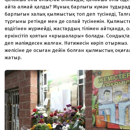
айта алмай қалды? Мұның барлығы күмән тудыра
барлығын халық қылмыстық топ деп түсінеді, Тал
тұрғыны ретінде мен де солай түсінемін. Қылмыст
өздігінен жүрмейді, жастардың тілімен айтқанда, 
еркінсітіп қоятын «крышалары» болады. Сондықт
деп мәлімдесек жалған. Нәтижесін көріп отырмыз.
желісіне де осыған дейін болған қылмыстық оқиғ
жатыр.