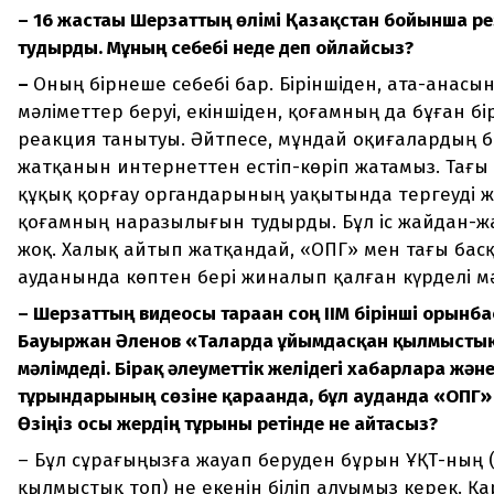
– 16 жастағы Шерзаттың өлімі Қазақстан бойынша р
тудырды. Мұның себебі неде деп ойлайсыз?
–
Оның бірнеше себебі бар. Біріншіден, ата-анасы
мәліметтер беруі, екіншіден, қоғамның да бұған б
реакция танытуы. Әйтпесе, мұндай оқиғалардың 
жатқанын интернеттен естіп-көріп жатамыз. Тағы б
құқық қорғау органдарының уақытында тергеуді ж
қоғамның наразылығын тудырды. Бұл іс жайдан-ж
жоқ. Халық айтып жатқандай, «ОПГ» мен тағы бас
ауданында көптен бері жиналып қалған күрделі м
– Шерзаттың видеосы тараған соң ІІМ бірінші орынб
Бауыржан Әленов «Талғарда ұйымдасқан қылмыстық
мәлімдеді. Бірақ әлеуметтік желідегі хабарларға және
тұрғындарының сөзіне қарағанда, бұл ауданда «ОПГ»
Өзіңіз осы жердің тұрғыны ретінде не айтасыз?
– Бұл сұрағыңызға жауап беруден бұрын ҰҚТ-ның
қылмыстық топ) не екенін біліп алуымыз керек. 