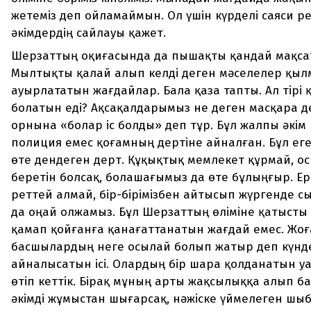
жетеміз деп ойламаймын. Ол үшін күрделі саяси 
әкімдердің сайлауы қажет.
Шерзаттың оқиғасында да пышақты қандай мақсат
Мылтықты қалай алып келді деген мәселелер қы
ауырлататын жағдайлар. Бала қаза тапты. Ал тірі 
болатын еді? Ақсақалдарымыз не деген масқара 
орнына «болар іс болды» деп тұр. Бұл жалпы әкім
полиция емес қоғамның дертіне айналған. Бұл ег
өте дендеген дерт. Құқықтық мемлекет құрмай, о
беретін болсақ, болашағымыз да өте бұлыңғыр. Ерт
реттей алмай, бір-бірімізбен айтысып жүргенде с
да оңай олжамыз. Бұл Шерзаттың өліміне қатысты 
қамап қойғанға қанағаттанатын жағдай емес. Жо
басшылардың неге осылай болып жатыр деп күнде
айналысатын ісі. Олардың бір шара қолданатын у
өтіп кеттік. Бірақ мұның арты жақсылыққа алып б
әкімді жұмыстан шығарсақ, нәжіске үймелеген шы