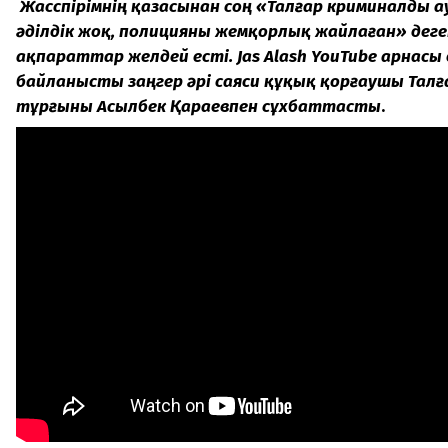
Жасөспірімнің қазасынан соң «Талғар криминалды а
әділдік жоқ, полицияны жемқорлық жайлаған» дег
ақпараттар желдей есті. Jas Alash YouTube арнасы
байланысты заңгер әрі саяси құқық қорғаушы Тал
тұрғыны Асылбек Қараевпен сұхбаттасты
.