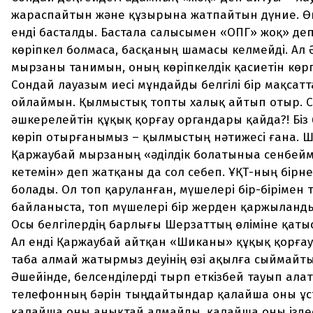
жараспайтын және құзырына жатпайтын дүние. Өй
енді басталды. Бастала салысымен «ОПГ» жоқ» деп
көріпкел болмаса, басқаның шамасы келмейді. Ал
мырзаны танимын, оның көріпкелдік қасиетін көр
Сондай лауазым иесі мұндайды белгілі бір мақсат
ойлаймын. Қылмыстық топты халық айтып отыр. 
әшкерелейтін құқық қорғау органдары қайда?! Біз
көріп отырғанымыз – қылмыстың нәтижесі ғана. Ш
Қаржаубай мырзаның «әділдік болатыныа сенбейм
кетемін» деп жатқаны да сол себеп. ҰҚТ-ның бір
болады. Ол топ қаруланған, мүшелері бір-бірімен 
байланыста, топ мүшелері бір жерден қаржыланд
Осы белгілердің барлығы Шерзаттың өліміне қаты
Ал енді Қаржаубай айтқан «Шиканы» құқық қорға
таба алмай жатырмыз деуінің өзі ақылға сыймайты
Әшейінде, белсенділерді тырп еткізбей тауып ала
телефонның бәрін тыңдайтындар қалайша оны ұс
қалайша оны анықтай алмайды, қалайша оны ізде