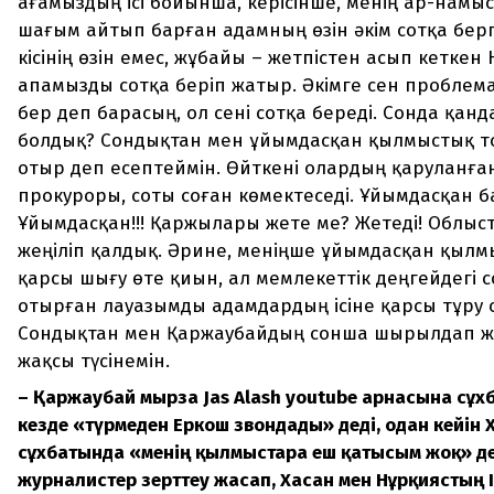
ағамыздың ісі бойынша, керісінше, менің ар-намы
шағым айтып барған адамның өзін әкім сотқа берг
кісінің өзін емес, жұбайы – жетпістен асып кеткен
апамызды сотқа беріп жатыр. Әкімге сен пробле
бер деп барасың, ол сені сотқа береді. Сонда қан
болдық? Сондықтан мен ұйымдасқан қылмыстық т
отыр деп есептеймін. Өйткені олардың қаруланға
прокуроры, соты соған көмектеседі. Ұйымдасқан ба
Ұйымдасқан!!! Қаржылары жете ме? Жетеді! Облыс
жеңіліп қалдық. Әрине, меніңше ұйымдасқан қылм
қарсы шығу өте қиын, ал мемлекеттік деңгейдегі с
отырған лауазымды адамдардың ісіне қарсы тұру 
Сондықтан мен Қаржаубайдың сонша шырылдап 
жақсы түсінемін.
– Қаржаубай мырза Jas Alash youtube арнасына сұхб
кезде «түрмеден Еркош звондады» деді, одан кейін 
сұхбатында «менің қылмыстарға еш қатысым жоқ» де
журналистер зерттеу жасап, Хасан мен Нұрқиястың 