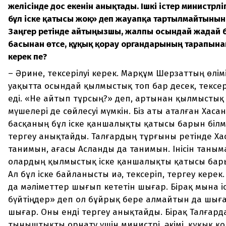
желісінде дос екенін анықтады. Ішкі істер министрл
бұл іске қатысы жоқ» деп жауапқа тартылмайтынын 
Заңгер ретінде айтыңызшы, жалпы осындай жағдай б
басынан өтсе, құқық қорғау органдарының тарапынан
керек пе?
– Әрине, тексерілуі керек. Марқұм Шерзаттың өлім
уақытта осындай қылмыстық топ бар десек, тексер
еді. «Не айтып тұрсың?» деп, артынан қылмыстық
мүшелері де сөйлесуі мүмкін. Біз аты аталған Хас
басқаның бұл іске қаншалықты қатысы барын білм
тергеу анықтайды. Талғардың тұрғыны ретінде Х
танимын, ағасы Асланды да танимын. Інісін таным
олардың қылмыстық іске қаншалықты қатысы бары
Ал бұл іске байланысты иә, тексеріп, тергеу керек.
да мәліметтер шығып кететін шығар. Бірақ мына 
бүйтіңдер» деп ол бұйрық бере алмайтын да шығар
шығар. Оны енді тергеу анықтайды. Бірақ Талғард
тыныштықты орнату үшін министрі, әкімі, құқық қ