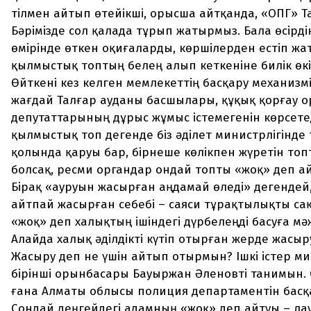
тілмен айтып өтейікші, орысша айтқанда, «ОПГ» Т
Бәрімізде сол қалада тұрып жатырмыз. Бала өсірді
өмірінде өткен оқиғаларды, көршілерден естіп жат
қылмыстық топтың белең алып кеткеніне билік өкіл
Өйткені кез келген мемлекеттің басқару механизмі
жағдай Талғар ауданы басшылары, құқық қорғау 
депутаттарының дұрыс жұмыс істемегенін көрсете
қылмыстық топ дегенде біз әділет министрлігінде т
қолында қаруы бар, бірнеше көлікпен жүретін то
болсақ, ресми органдар ондай топты «жоқ» деп а
Бірақ «ауруын жасырған аңдамай өледі» дегендей
айтпай жасырған себебі – саяси тұрақтылықты сақ
«жоқ» деп халықтың ішіндегі дүрбелеңді басуға мә
Алайда халық әділдікті күтіп отырған жерде жасыр
Жасыру деп не үшін айтып отырмын? Ішкі істер ми
бірінші орынбасары Бауыржан Әленовті танимын.
ғана Алматы облысы полиция департаментін басқ
Сондай деңгейдегі адамның «жоқ» деп айтуы – л