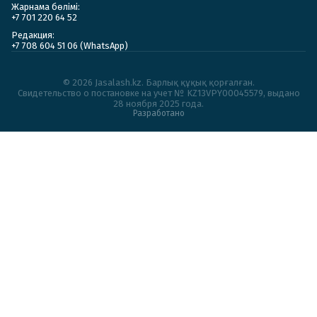
Жарнама бөлімі:
+7 701 220 64 52
Редакция:
+7 708 604 51 06 (WhatsApp)
© 2026 Jasalash.kz. Барлық құқық қорғалған.
Cвидетельство о постановке на учет № KZ13VPY00045579, выдано
28 ноября 2025 года.
Разработано