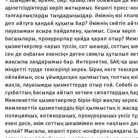
– Шындығы, әрине, бар. Қазақстан бойынша да не
әділетсіздіктерді көріп жатырмыз. Кешегі пресс-
талғарлықтарды тыңдадыңыздар. Әкімнің өзі «пәл
деп айтуға қандай құқығы бар? Әкімнің сөйтіп ай
лауазымын асыра пайдалану, қылмыс. Соны көріп 
басшылары, прокурорлар қайда қарап отыр? Мемл
қызметкерлер «арыз түссін, сот шешеді, соттың ш
сен де оңбаған екенсің» деген сияқты құтылып ке
жақсылы заңдарымыз бар. Интернетке, БАҚ-қа шы
міндетті түрде тексерілуі керек. Бірақ неге тексер
ойлаймын, осы ұйымдасқан қылмыстық топтың өзі
жақта, лауазымды қызметтерде отыр ғой. Себебі 
сұхбаттың басында айтып кеткен сипаттардың ба
Мемлекеттік қызметкерлер бірін-бірі жақтау керек.
мемлекеттік қызметкердің бірі қылмыстық іс жасад
полицияңыз, антикорыңыз, прокурорыңыз үнсіз тұр
екен десе, әкім соттың шешімімен мен «ақпын» де
қалай? Мысалы, кешегі пресс-конференциядағы Б