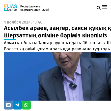
Республикалық
қоғамдық-саяси газеті
1 ноября 2024, 13:40
Жаңалықтар
Асылбек Қараев, заңгер, саяси құқық 
Спорт
Газетке жазылу
Live
Шерзаттың өліміне бәріміз кінәліміз
PDF форматтағы газетті ай сайын электронды
Руханият
Алматы облысы Талғар ауданындағы 16 жастағы Ш
поштаңызға алып отырыңыз. Жаңа нөмір
Аймақ
шыққан сәтте сізге бірден жіберіледі. Тек email
Болаттың өлімі қоғам арасында резонанс тудырды
Архив
енгізіңіз, біз қалғанын өзіміз жібереміз.
Заң және тәртіп
Редакциямен байланыс
+7 708 604 51 06
Жарнама бөлімі
+7 701 220 64 52
Пошта
zhasalash100@gmail.com