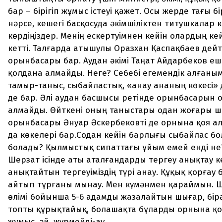
бар – бірігіп жұмыс істеуі қажет. Осы жерде тағы 
нәрсе, кешегі басқосуда әкімшіліктен титушкалар 
көрдіңіздер. Менің ескертуімнен кейін олардың ке
кетті. Талғарда атышулы Оразхан Қаспақбаев дейті
орынбасары бар. Аудан әкімі Таңат Айдарбеков е
қолдана алмайды. Неге? Себебі егемендік алғаны
тамыр-таныс, сыбайластық, «анау ананың көкесі» д
де бар. Әлі аудан басшысы ретінде орынбасарын 
алмайды. Өйткені оның таныстары одан жоғары шы
орынбасары Әнуар Әскербековті де орнына қоя а
да көкелері бар.Содан кейін барлығы сыбайлас б
болады? Қылмыстық сипаттағы ұйым емей енді не
Шерзат ісінде аты аталғандарды тергеу анықтау ке
анықтайтын тергеуіміздің түрі анау. Құқық қорға
айтып тұрғаны мынау. Мен күмәнмен қараймын. 
өлімі бойынша 5-6 адамды жазалайтын шығар, бі
топты құрықтайық, болашақта бұларды орнына қ
жұмыс, әй, жүрмейді-ау.