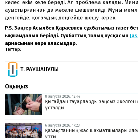
келесі әкім келе береді. Ал проблема қалады. Мини
ауыстырғаннан да мәселе шешілмейді. Мұны мемл
деңгейде, қоғамдық деңгейде шешу керек.
P.S. Заңгер Асылбек Қараевпен сұхбатымыз газет бет
ықшамдалып берілді. Сұхбаттың толық нұсқасын
Jas
арнасынан көре аласыздар.
Тегтер:
Т. РАУШАНҰЛЫ
Оқыңыз
8 августа 2026, 12:44
Қытайдан тауарларды заңсыз әкелген
ұсталды
6 августа 2026, 17:23
Қазақстанның жас шахматшылары әле
ұтты