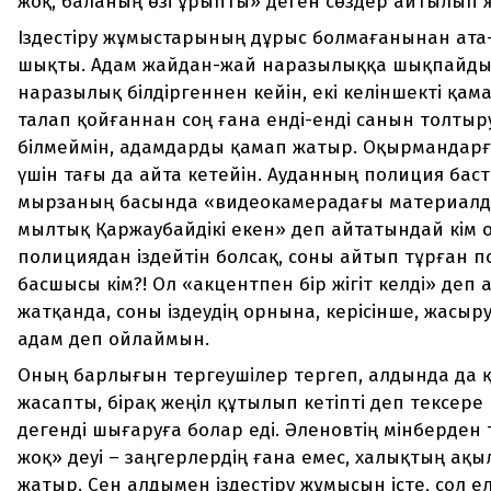
жоқ, баланың өзі ұрыпты» деген сөздер айтылып 
Іздестіру жұмыстарының дұрыс болмағанынан ата
шықты. Адам жайдан-жай наразылыққа шықпайды.
наразылық білдіргеннен кейін, екі келіншекті қам
талап қойғаннан соң ғана енді-енді санын толтыру
білмеймін, адамдарды қамап жатыр. Оқырмандарға 
үшін тағы да айта кетейін. Ауданның полиция бас
мырзаның басында «видеокамерадағы материалдар
мылтық Қаржаубайдікі екен» деп айтатындай кім о
полициядан іздейтін болсақ, соны айтып тұрған 
басшысы кім?! Ол «акцентпен бір жігіт келді» деп
жатқанда, соны іздеудің орнына, керісінше, жасыр
адам деп ойлаймын.
Оның барлығын тергеушілер тергеп, алдында да 
жасапты, бірақ жеңіл құтылып кетіпті деп тексере 
дегенді шығаруға болар еді. Әленовтің мінберден
жоқ» деуі – заңгерлердің ғана емес, халықтың ақ
жатыр. Сен алдымен іздестіру жұмысын істе, сол ел