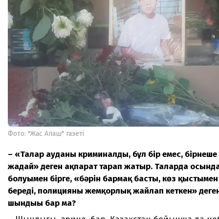
Фото: "Жас Алаш" газеті
– «Талғар ауданы криминалды, бұл бір емес, бірнеше 
жағдай» деген ақпарат тарап жатыр. Талғарда осынд
болуымен бірге, «бәрін бармақ басты, көз қыстымен
береді, полицияны жемқорлық жайлап кеткен» деген
шындығы бар ма?