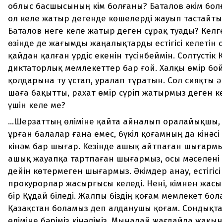
облыс басшысының кім болғаны? Баталов әкім болғ
ол келе жатыр дегенде көшелерді жауып тастайты
Баталов неге келе жатыр деген сұрақ туады? Келг
өзінде де жағымды жаңалықтарды естігісі келетін 
қайдан қалған үрдіс екенін түсінбеймін. Солтүстік
диктаторлық мемлекеттер бар ғой. Халқы өмір бо
қолдарына ту ұстап, уралап тұратын. Сол сияқты ә
шаға бақытты, рахат өмір сүріп жатырмыз деген кө
үшін келе ме?
...Шерзаттың өліміне қайта айналып оралайықшы,
ұрған балалар ғана емес, бүкіл қоғамның да кінәсі
кінәм бар шығар. Кезінде ашық айтпаған шығармыз
ашық жауапқа тартпаған шығармыз, осы мәселені 
дейін көтермеген шығармыз. Әкімдер анау, естігісі
прокурорлар жасырғысы келеді. Нені, кімнен жа
бір Құдай біледі. Жалпы біздің қоғам мемлекет бо
Қазақстан боламыз деп алданушы қоғам. Сондықт
өліміне бәріміз кінәліміз. Мынадай жағдайда жақын