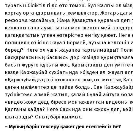
тұратын біліктілігі де өте төмен. Бұл жалпы елімізд
қорғау органдарындағы кемшіліктер. Жоғарыдағы
реформа жасаймыз, Жаңа Қазақстан құрамыз деп 
кепканы ғана ауыстырғанмен шектелмей, заңдар
қатаңдататын үлкен өзгерістер енгізу қажет. Неге 
полицияң өз ісіне жауап бермей, аузына келгенін
береді?! Неге ол үшін жауапқа тартылмайды? Пол
басқармасының басшысы дер кезінде құрықтамаға
басып жүруге құқығы жоқ. Құрықтайды деп үмітте
кезде Қаржаубай сұхбатында «бізден әлі жауап алғ
«Қаржаубайдың өзі пышақпен шықты, мылтық Қарж
деген мәліметтер де пайда болды. Сен Қаржаубай
түсініктеме алмай жатып, қалай бұлай айтуға бола
«видео жоқ» деді, біресе монтаждалған видеоны кө
Қалғаны қайда? Неге басында оны «жоқ» деп, кей
шығарады? Оның бәрі қылмыс.
– Мұның бәрін тексеру қажет деп есептейсіз бе?