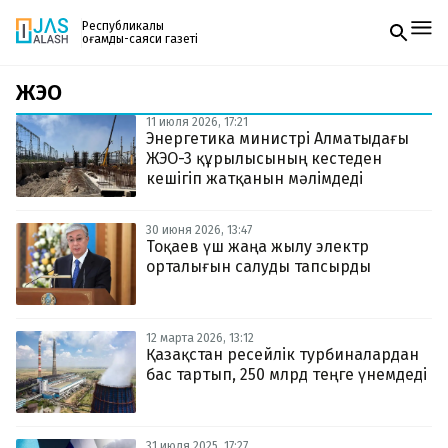
Республикалық
қоғамдық-саяси газеті
ЖЭО
Жаңалықтар
Спорт
11 июля 2026, 17:21
Газетке жазылу
Live
Энергетика министрі Алматыдағы
PDF форматтағы газетті ай сайын электронды
Руханият
ЖЭО-3 құрылысының кестеден
поштаңызға алып отырыңыз. Жаңа нөмір
Аймақ
кешігіп жатқанын мәлімдеді
шыққан сәтте сізге бірден жіберіледі. Тек email
Архив
енгізіңіз, біз қалғанын өзіміз жібереміз.
Заң және тәртіп
30 июня 2026, 13:47
Тоқаев үш жаңа жылу электр
орталығын салуды тапсырды
Редакциямен байланыс
+7 708 604 51 06
Жарнама бөлімі
+7 701 220 64 52
Пошта
12 марта 2026, 13:12
zhasalash100@gmail.com
Қазақстан ресейлік турбиналардан
бас тартып, 250 млрд теңге үнемдеді
31 июля 2025, 17:27