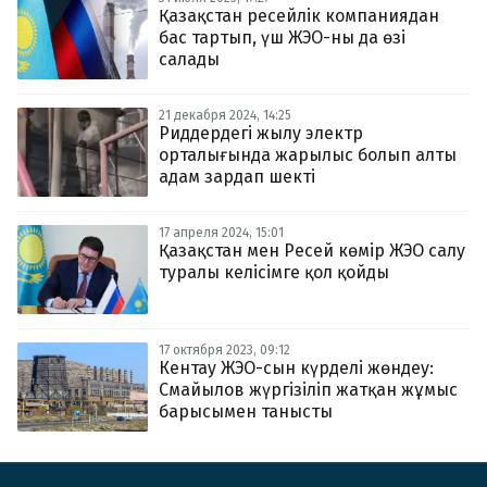
Қазақстан ресейлік компаниядан
бас тартып, үш ЖЭО-ны да өзі
салады
21 декабря 2024, 14:25
Риддердегі жылу электр
орталығында жарылыс болып алты
адам зардап шекті
17 апреля 2024, 15:01
Қазақстан мен Ресей көмір ЖЭО салу
туралы келісімге қол қойды
17 октября 2023, 09:12
Кентау ЖЭО-сын күрделі жөндеу:
Смайылов жүргізіліп жатқан жұмыс
барысымен танысты