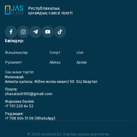
Республикалық
қоғамдық-саяси газеті
Бөлімдер:
Жаңалықтар
Спорт
Live
Руханият
Аймақ
Архив
Заң және тәртіп
Мекенжай:
Алматы қаласы. Жібек жолы көшесі 50. БЦ Квартал
Пошта:
zhasalash100@gmail.com
Жарнама бөлімі:
+7 701 220 64 52
Редакция:
+7 708 604 51 06 (WhatsApp)
© 2026 Jasalash.kz. Барлық құқық қорғалған.