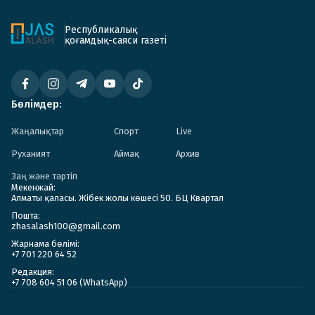
Республикалық
қоғамдық-саяси газеті
Бөлімдер:
Жаңалықтар
Спорт
Live
Руханият
Аймақ
Архив
Заң және тәртіп
Мекенжай:
Алматы қаласы. Жібек жолы көшесі 50. БЦ Квартал
Пошта:
zhasalash100@gmail.com
Жарнама бөлімі:
+7 701 220 64 52
Редакция:
+7 708 604 51 06 (WhatsApp)