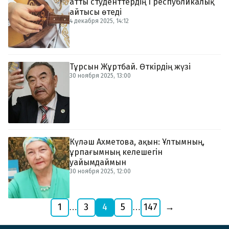
атты студенттердің І республикалық
айтысы өтеді
4 декабря 2025, 14:12
Тұрсын Жұртбай. Өткірдің жүзі
30 ноября 2025, 13:00
Күләш Ахметова, ақын: Ұлтымның,
ұрпағымның келешегін
уайымдаймын
30 ноября 2025, 12:00
1
3
4
5
147
→
…
…