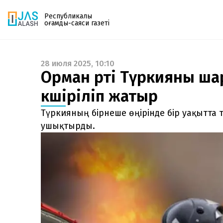
Республикалық
қоғамдық-саяси газеті
28 июля 2025, 10:10
Газетке жазылу
Орман өрті Түркияны ш
PDF форматтағы газетті ай сайын электронды
көшіріліп жатыр
поштаңызға алып отырыңыз. Жаңа нөмір
шыққан сәтте сізге бірден жіберіледі. Тек email
Түркияның бірнеше өңірінде бір уақытта 
енгізіңіз, біз қалғанын өзіміз жібереміз.
ушықтырды.