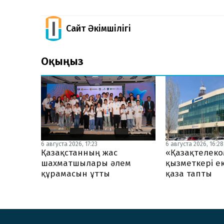
Сайт Әкімшілігі
Оқыңыз
6 августа 2026, 17:23
6 августа 2026, 16:28
Қазақстанның жас
«Қазақтелеко
шахматшылары әлем
қызметкері ек
құрамасын ұтты
қаза тапты