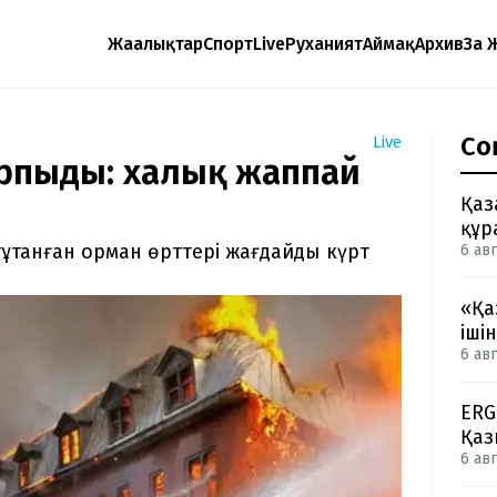
Жаңалықтар
Спорт
Live
Руханият
Аймақ
Архив
Заң 
Со
Live
арпыды: халық жаппай
Қаз
құр
тұтанған орман өрттері жағдайды күрт
6 авг
«Қа
іші
6 авг
ERG
Қаз
6 авг