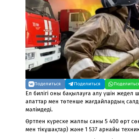
Поделиться
Поделиться
Поделитьс
Ел билігі оны бақылауға алу үшін жедел 
апаттар мен төтенше жағдайлардың салд
мәлімдеді.
Өртпен күреске жалпы саны 5 400 өрт сөнд
мен тікұшақтар) және 1 537 арнайы техн