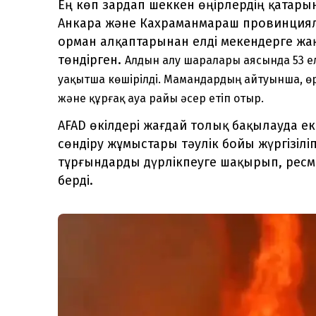
Ең көп зардап шеккен өңірлердің қатарын
Анкара және Кахраманмараш провинциял
орман алқаптарынан елді мекендерге жақ
төндірген.
Алдын алу шаралары аясында 53 ел
уақытша көшірілді. Мамандардың айтуынша, өр
және құрғақ ауа райы әсер етіп отыр.
AFAD өкілдері жағдай толық бақылауда е
сөндіру жұмыстары тәулік бойы жүргізілі
тұрғындарды дүрлікпеуге шақырып, ресми
берді.