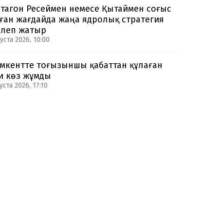
тагон Ресеймен немесе Қытаймен соғыс
ған жағдайда жаңа ядролық стратегия
рлеп жатыр
уста 2026, 10:00
кентте тоғызыншы қабаттан құлаған
и көз жұмды
уста 2026, 17:10