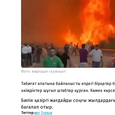
Фото: видеодан скриншот
Табиғат апатына байланысты елдегі бірқатар 
әкімдіктер шұғыл штабтар құрған. Көмек көрсет
Билік қазіргі жағдайды соңғы жылдардағы
бағалап отыр.
Тегтер:
өрт
Түркия