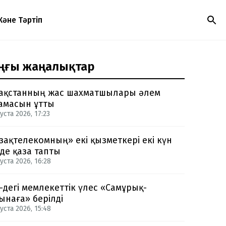
Және Тәртіп
ңғы жаңалықтар
ақстанның жас шахматшылары әлем
амасын ұтты
уста 2026, 17:23
зақтелекомның» екі қызметкері екі күн
нде қаза тапты
уста 2026, 16:28
-дегі мемлекеттік үлес «Самұрық-
ынаға» берілді
уста 2026, 15:48