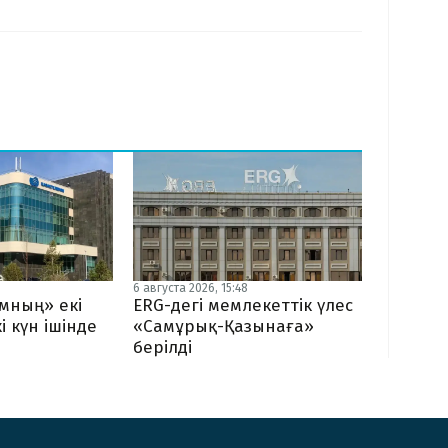
6 августа 2026, 15:48
мның» екі
ERG-дегі мемлекеттік үлес
і күн ішінде
«Самұрық-Қазынаға»
берілді