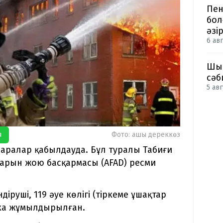
Пен
бол
әзі
6 авг
Шым
сәб
5 авг
я
Фото: ашық дереккөз
шаралар қабылдауда. Бұл туралы Табиғи
арын жою басқармасы (AFAD) ресми
іруші, 119 әуе көлігі (тіркеме ұшақтар
ика жұмылдырылған.