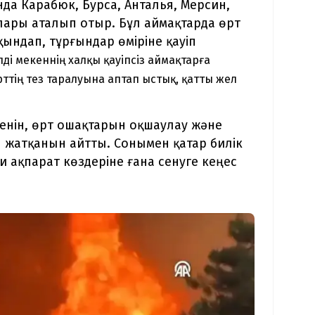
да Карабюк, Бурса, Анталья, Мерсин,
ары аталып отыр. Бұл аймақтарда өрт
ындап, тұрғындар өміріне қауіп
ді мекеннің халқы қауіпсіз аймақтарға
ттің тез таралуына аптап ыстық, қатты жел
кенін, өрт ошақтарын оқшаулау және
п жатқанын айтты. Сонымен қатар билік
 ақпарат көздеріне ғана сенуге кеңес