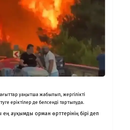
бағыттар уақытша жабылып, жергілікті
уге еріктілер де белсенді тартылуда.
 ең ауқымды орман өрттерінің бірі деп