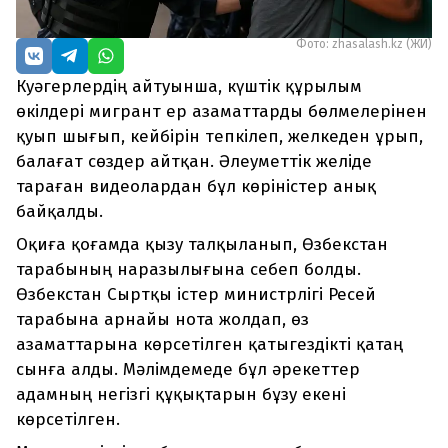
Фото: zhasalash.kz (ЖИ)
Куәгерлердің айтуынша, күштік құрылым
өкілдері мигрант ер азаматтарды бөлмелерінен
қуып шығып, кейбірін тепкілеп, желкеден ұрып,
балағат сөздер айтқан. Әлеуметтік желіде
тараған видеолардан бұл көріністер анық
байқалды.
Оқиға қоғамда қызу талқыланып, Өзбекстан
тарабының наразылығына себеп болды.
Өзбекстан Сыртқы істер министрлігі Ресей
тарабына арнайы нота жолдап, өз
азаматтарына көрсетілген қатыгездікті қатаң
сынға алды. Мәлімдемеде бұл әрекеттер
адамның негізгі құқықтарын бұзу екені
көрсетілген.