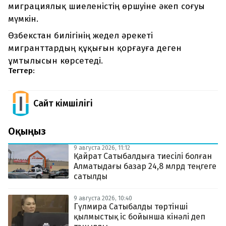
миграциялық шиеленістің өршуіне әкеп соғуы
мүмкін.
Өзбекстан билігінің жедел әрекеті
мигранттардың құқығын қорғауға деген
ұмтылысын көрсетеді.
Тегтер:
Сайт Әкімшілігі
Оқыңыз
9 августа 2026, 11:12
Қайрат Сатыбалдыға тиесілі болған
Алматыдағы базар 24,8 млрд теңгеге
сатылды
9 августа 2026, 10:40
Гүлмира Сатыбалды төртінші
қылмыстық іс бойынша кінәлі деп