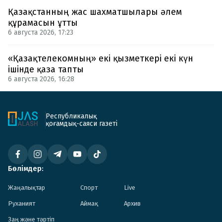
Қазақстанның жас шахматшылары әлем
құрамасын ұтты
6 августа 2026, 17:23
«Қазақтелекомның» екі қызметкері екі күн
ішінде қаза тапты
6 августа 2026, 16:28
Республикалық
қоғамдық-саяси газеті
Бөлімдер:
Жаңалықтар
Спорт
Live
Руханият
Аймақ
Архив
Заң және тәртіп