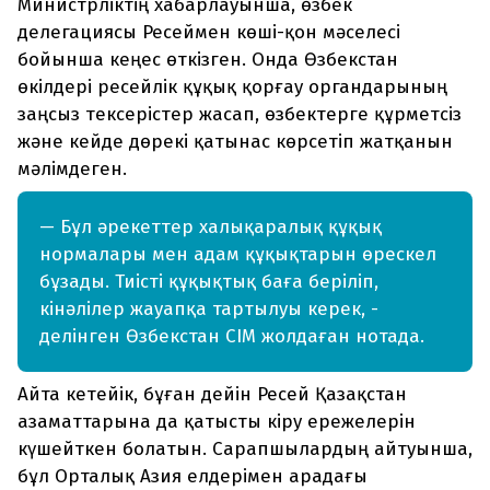
Министрліктің хабарлауынша, өзбек
делегациясы Ресеймен көші-қон мәселесі
бойынша кеңес өткізген. Онда Өзбекстан
өкілдері ресейлік құқық қорғау органдарының
заңсыз тексерістер жасап, өзбектерге құрметсіз
және кейде дөрекі қатынас көрсетіп жатқанын
мәлімдеген.
— Бұл әрекеттер халықаралық құқық
нормалары мен адам құқықтарын өрескел
бұзады. Тиісті құқықтық баға беріліп,
кінәлілер жауапқа тартылуы керек, -
делінген Өзбекстан СІМ жолдаған нотада.
Айта кетейік, бұған дейін Ресей Қазақстан
азаматтарына да қатысты кіру ережелерін
күшейткен болатын. Сарапшылардың айтуынша,
бұл Орталық Азия елдерімен арадағы