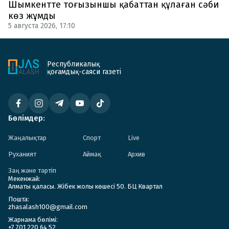
Шымкентте тоғызыншы қабаттан құлаған сәби
көз жұмды
5 августа 2026, 17:10
Республикалық
қоғамдық-саяси газеті
Бөлімдер:
Жаңалықтар
Спорт
Live
Руханият
Аймақ
Архив
Заң және тәртіп
Мекенжай:
Алматы қаласы. Жібек жолы көшесі 50. БЦ Квартал
Пошта:
zhasalash100@gmail.com
Жарнама бөлімі:
+7 701 220 64 52