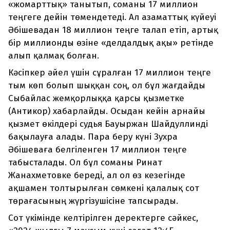
«жомарттық» танытып, соманы 17 миллион
теңгеге дейін төмендетеді. Ал азаматтық күйеуі
Әбішевадан 18 миллион теңге талап етіп, артық
бір миллионды өзіне «делдалдық ақы» ретінде
алып қалмақ болған.
Кәсіпкер әйел үшін сұралған 17 миллион теңге
тым көп болып шыққан соң, ол бұл жағдайды
Сыбайлас жемқорлыққа қарсы қызметке
(Антикор) хабарлайды. Осыдан кейін арнайы
қызмет өкілдері судья Бауыржан Шайдуллинді
бақылауға алады. Пара беру күні Зухра
Әбішеваға белгіленген 17 миллион теңге
табысталады. Ол бұл соманы Ринат
Жанахметовке береді, ал ол өз кезегінде
ақшамен толтырылған сөмкені қалалық сот
төрағасының жүргізушісіне тапсырады.
Сот үкімінде келтірілген деректерге сәйкес,