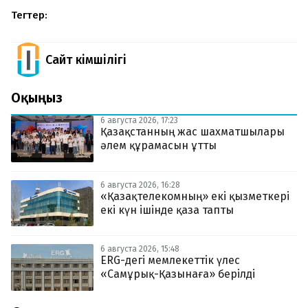
Тегтер:
Сайт Әкімшілігі
Оқыңыз
6 августа 2026, 17:23
Қазақстанның жас шахматшылары
әлем құрамасын ұтты
6 августа 2026, 16:28
«Қазақтелекомның» екі қызметкері
екі күн ішінде қаза тапты
6 августа 2026, 15:48
ERG-дегі мемлекеттік үлес
«Самұрық-Қазынаға» берілді