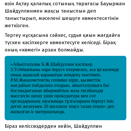
өзін Ақтау қалалық сотының төрағасы Бауыржан
Шайдуллинмен жақсы таныспын деп
таныстырып, мәселені шешуге көмектесетінін
жеткізген.
Тергеу нұсқасына сәйкес, судья қиын жағдайға
түскен кәсіпкерге көмектесуге келіседі. Бірақ
оның «көмегі» арзан болмайды.
«Айыпталушы Б.Ж.Шайдуллин кәсіпкер
З.У.Әбішеваны пара беруге итермелеп, аса ірі көлемде
оның ақшалай қаражатын иемдену ниетімен,
Р.М.Жанахметовтің сеніміне кіріп, қызметтік
жағдайын пайдалана отырып, айыпталушыға бас
бостандығынан айырмайтын жаза тағайындау
мәселесін шешу үшін прокуратура мен сот
органдарының лауазымды тұлғаларына берілуі тиіс
деген желеумен 20 миллион теңге талап еткен» деп
жазылған іс материалында.
Біраз келіссөздерден кейін, Шайдуллин