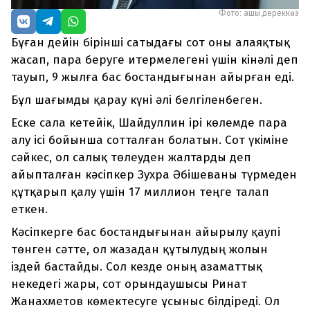
Фото: ашық дереккөз
Бұған дейін бірінші сатыдағы сот оны алаяқтық
жасап, пара беруге итермелегені үшін кінәлі деп
тауып, 9 жылға бас бостандығынан айырған еді.
Бұл шағымды қарау күні әлі белгіленбеген.
Еске сала кетейік, Шайдуллин ірі көлемде пара
алу ісі бойынша сотталған болатын. Сот үкіміне
сәйкес, ол салық төлеуден жалтарды деп
айыпталған кәсіпкер Зухра Әбішеваны түрмеден
құтқарып қалу үшін 17 миллион теңге талап
еткен.
Кәсіпкерге бас бостандығынан айырылу қаупі
төнген сәтте, ол жазадан құтылудың жолын
іздей бастайды. Сол кезде оның азаматтық
некедегі жары, сот орындаушысы Ринат
Жанахметов көмектесуге ұсыныс білдіреді. Ол