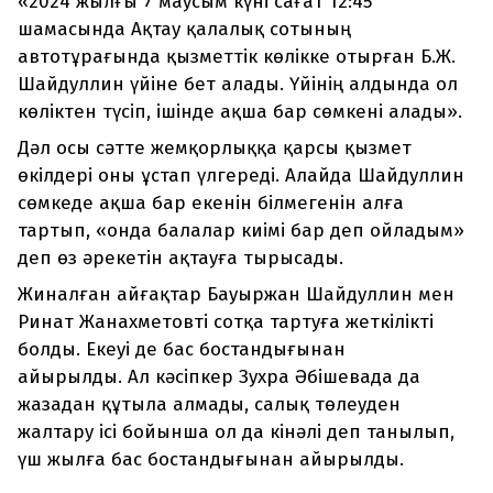
«2024 жылғы 7 маусым күні сағат 12:45
шамасында Ақтау қалалық сотының
автотұрағында қызметтік көлікке отырған Б.Ж.
Шайдуллин үйіне бет алады. Үйінің алдында ол
көліктен түсіп, ішінде ақша бар сөмкені алады».
Дәл осы сәтте жемқорлыққа қарсы қызмет
өкілдері оны ұстап үлгереді. Алайда Шайдуллин
сөмкеде ақша бар екенін білмегенін алға
тартып, «онда балалар киімі бар деп ойладым»
деп өз әрекетін ақтауға тырысады.
Жиналған айғақтар Бауыржан Шайдуллин мен
Ринат Жанахметовті сотқа тартуға жеткілікті
болды. Екеуі де бас бостандығынан
айырылды. Ал кәсіпкер Зухра Әбішевада да
жазадан құтыла алмады, салық төлеуден
жалтару ісі бойынша ол да кінәлі деп танылып,
үш жылға бас бостандығынан айырылды.