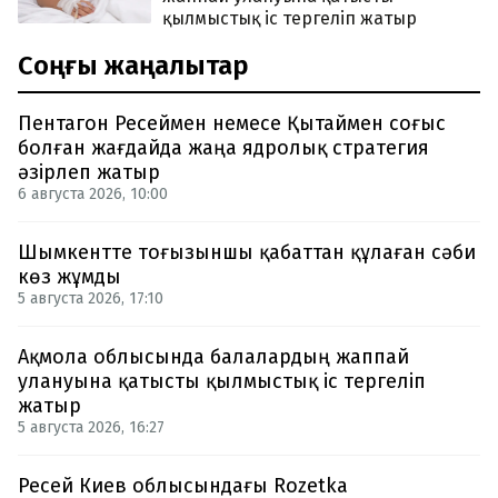
қылмыстық іс тергеліп жатыр
Соңғы жаңалықтар
Пентагон Ресеймен немесе Қытаймен соғыс
болған жағдайда жаңа ядролық стратегия
әзірлеп жатыр
6 августа 2026, 10:00
Шымкентте тоғызыншы қабаттан құлаған сәби
көз жұмды
5 августа 2026, 17:10
Ақмола облысында балалардың жаппай
улануына қатысты қылмыстық іс тергеліп
жатыр
5 августа 2026, 16:27
Ресей Киев облысындағы Rozetka