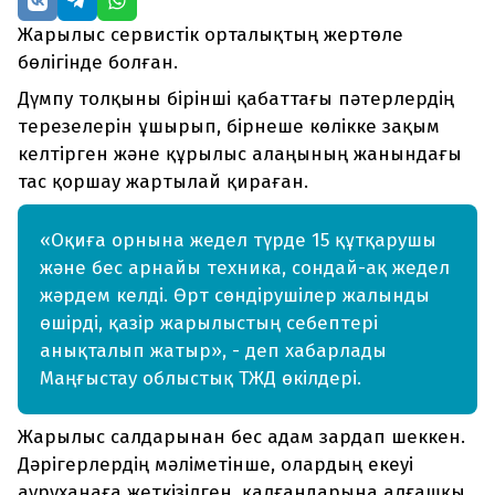
Жарылыс сервистік орталықтың жертөле
бөлігінде болған.
Дүмпу толқыны бірінші қабаттағы пәтерлердің
терезелерін ұшырып, бірнеше көлікке зақым
келтірген және құрылыс алаңының жанындағы
тас қоршау жартылай қираған.
«Оқиға орнына жедел түрде 15 құтқарушы
және бес арнайы техника, сондай-ақ жедел
жәрдем келді. Өрт сөндірушілер жалынды
өшірді, қазір жарылыстың себептері
анықталып жатыр», - деп хабарлады
Маңғыстау облыстық ТЖД өкілдері.
Жарылыс салдарынан бес адам зардап шеккен.
Дәрігерлердің мәліметінше, олардың екеуі
ауруханаға жеткізілген, қалғандарына алғашқы