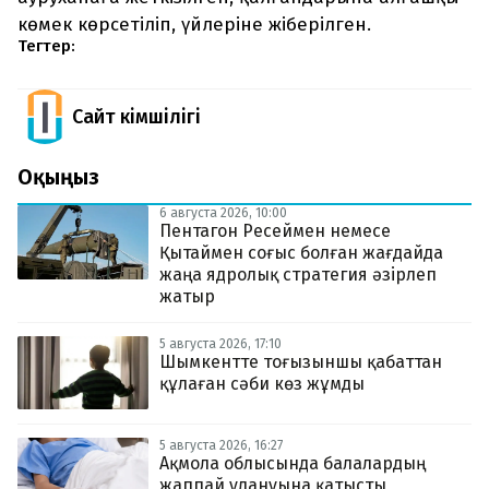
көмек көрсетіліп, үйлеріне жіберілген.
Тегтер:
Сайт Әкімшілігі
Оқыңыз
6 августа 2026, 10:00
Пентагон Ресеймен немесе
Қытаймен соғыс болған жағдайда
жаңа ядролық стратегия әзірлеп
жатыр
5 августа 2026, 17:10
Шымкентте тоғызыншы қабаттан
құлаған сәби көз жұмды
5 августа 2026, 16:27
Ақмола облысында балалардың
жаппай улануына қатысты