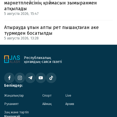
маркетплейсінің қоймасын зымыранмен
атқылады
5 августа 2026, 15:47
Атырауда ұлын алты рет пышақтаған әке
түрмеден босатылды
5 августа 2026, 13:28
Республикалық
қоғамдық-саяси газеті
Бөлімдер:
Жаңалықтар
Спорт
Live
Руханият
Аймақ
Архив
Заң және тәртіп
Мекенжай: