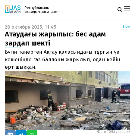
Республикалық
қоғамдық-саяси газеті
28 октября 2025, 11:45
Live
Жаңалықтар
Ақтаудағы жарылыс: бес адам
Спорт
Газетке жазылу
Live
зардап шекті
PDF форматтағы газетті ай сайын электронды
Руханият
Бүгін таңертең Ақтау қаласындағы тұрғын үй
поштаңызға алып отырыңыз. Жаңа нөмір
Аймақ
шыққан сәтте сізге бірден жіберіледі. Тек email
кешенінде газ баллоны жарылып, одан кейін
Архив
енгізіңіз, біз қалғанын өзіміз жібереміз.
Заң және тәртіп
өрт шыққан.
Редакциямен байланыс
+7 708 604 51 06
Жарнама бөлімі
+7 701 220 64 52
Пошта
zhasalash100@gmail.com
Фото ТЖМ / lada.kz