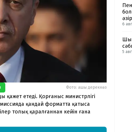
Пен
бол
әзі
6 авг
Шым
сәб
5 авг
я
Фото: ашық дереккөз
ы қажет етеді. Қорғаныс министрлігі
миссияда қандай форматта қатыса
лер толық қаралғаннан кейін ғана