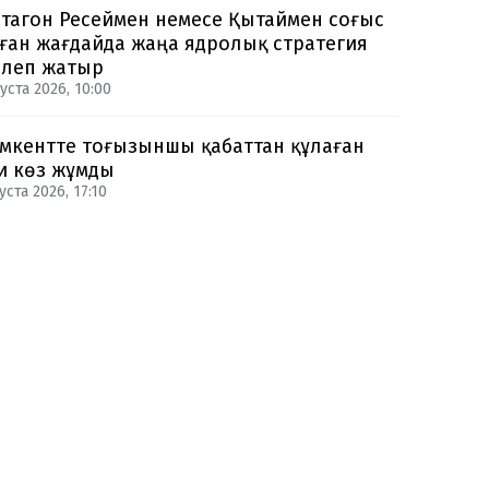
тагон Ресеймен немесе Қытаймен соғыс
ған жағдайда жаңа ядролық стратегия
рлеп жатыр
уста 2026, 10:00
кентте тоғызыншы қабаттан құлаған
и көз жұмды
уста 2026, 17:10