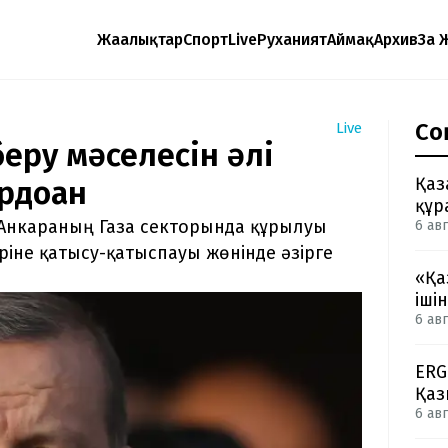
Жаңалықтар
Спорт
Live
Руханият
Аймақ
Архив
Заң 
Со
Live
беру мәселесін әлі
Қаз
рдоған
құр
 Анкараның Газа секторында құрылуы
6 авг
іне қатысу-қатыспауы жөнінде әзірге
«Қа
іші
6 авг
ERG
Қаз
6 авг