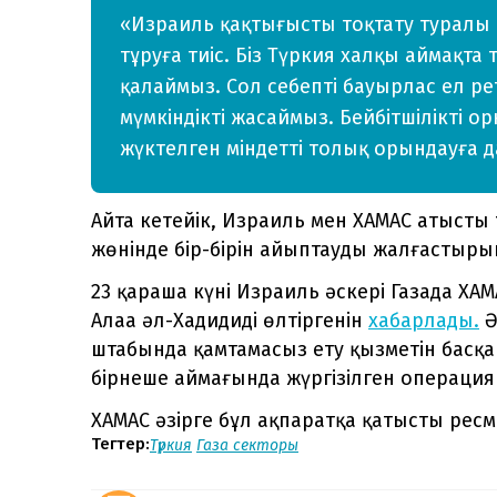
«Израиль қақтығысты тоқтату туралы к
тұруға тиіс. Біз Түркия халқы аймақта
қалаймыз. Сол себепті бауырлас ел р
мүмкіндікті жасаймыз. Бейбітшілікті о
жүктелген міндетті толық орындауға да
Айта кетейік, Израиль мен ХАМАС атысты т
жөнінде бір-бірін айыптауды жалғастыры
23 қараша күні Израиль әскері Газада ХАМ
Алаа әл-Хадидиді өлтіргенін
хабарлады.
Ә
штабында қамтамасыз ету қызметін басқа
бірнеше аймағында жүргізілген операци
ХАМАС әзірге бұл ақпаратқа қатысты ресм
Тегтер:
Түркия
Газа секторы