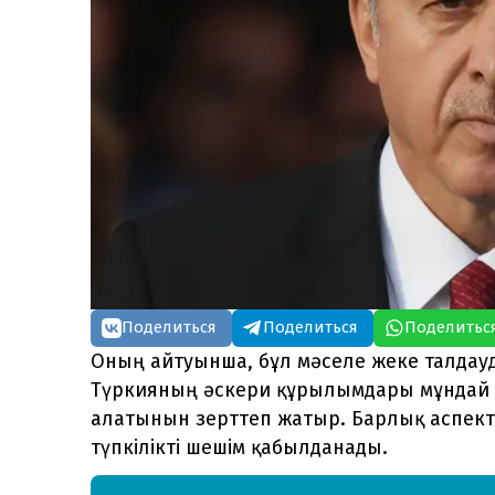
Поделиться
Поделиться
Поделитьс
Оның айтуынша, бұл мәселе жеке талдауд
Түркияның әскери құрылымдары мұндай 
алатынын зерттеп жатыр. Барлық аспекті
түпкілікті шешім қабылданады.