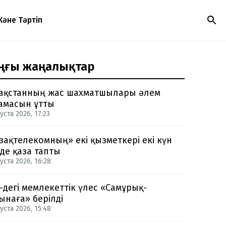
Және Тәртіп
ңғы жаңалықтар
ақстанның жас шахматшылары әлем
амасын ұтты
уста 2026, 17:23
зақтелекомның» екі қызметкері екі күн
нде қаза тапты
уста 2026, 16:28
-дегі мемлекеттік үлес «Самұрық-
ынаға» берілді
уста 2026, 15:48