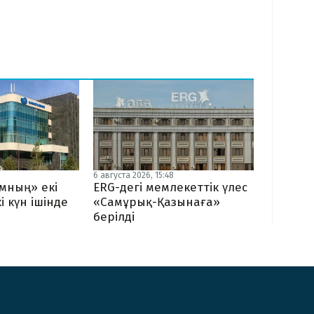
6 августа 2026, 15:48
мның» екі
ERG-дегі мемлекеттік үлес
і күн ішінде
«Самұрық-Қазынаға»
берілді