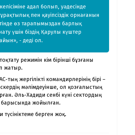
елісіміне адал болып, уәдесінде
 тұрақтылық пен қауіпсіздік орнағанын
етінде өз тарапымыздан барлық
рнату үшін біздің Қарулы күштер
йын», - деді ол.
оқтату режимін кім бірінші бұзғаны
п жатыр.
АС-тың жергілікті командирлерінің бірі –
скердің мәлімдеуінше, ол қозғалыстың
рған. Әль-Хадиди сенбі күні сектордың
я барысында жойылған.
и түсініктеме берген жоқ.