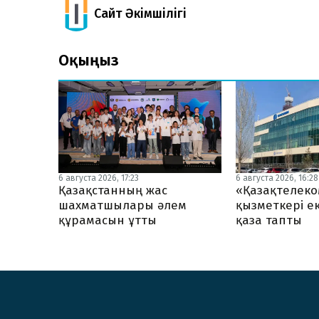
Сайт Әкімшілігі
Оқыңыз
6 августа 2026, 17:23
6 августа 2026, 16:28
Қазақстанның жас
«Қазақтелеко
шахматшылары әлем
қызметкері ек
құрамасын ұтты
қаза тапты