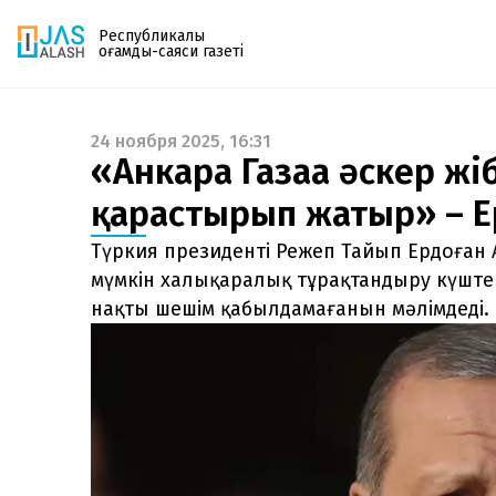
Республикалық
қоғамдық-саяси газеті
24 ноября 2025, 16:31
Газетке жазылу
«Анкара Газаға әскер жі
PDF форматтағы газетті ай сайын электронды
қарастырып жатыр» – Е
поштаңызға алып отырыңыз. Жаңа нөмір
шыққан сәтте сізге бірден жіберіледі. Тек email
Түркия президенті Режеп Тайып Ердоған
енгізіңіз, біз қалғанын өзіміз жібереміз.
мүмкін халықаралық тұрақтандыру күштер
нақты шешім қабылдамағанын мәлімдеді.