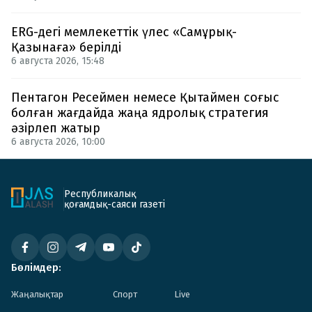
ERG-дегі мемлекеттік үлес «Самұрық-
Қазынаға» берілді
6 августа 2026, 15:48
Пентагон Ресеймен немесе Қытаймен соғыс
болған жағдайда жаңа ядролық стратегия
әзірлеп жатыр
6 августа 2026, 10:00
Республикалық
қоғамдық-саяси газеті
Бөлімдер:
Жаңалықтар
Спорт
Live