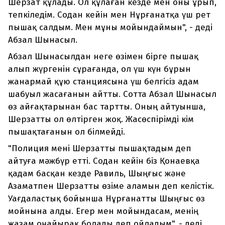
Шерзат құлады. Ол құлаған кезде мен оны ұрып,
тепкіледім. Содан кейін мен Нұрғанатқа үш рет
пышақ салдым. Мен мұны мойындаймын", - деді
Абзал Шынасыл.
Абзал Шынасылдан неге өзімен бірге пышақ
алып жүргенін сұрағанда, ол үш күн бұрын
жанармай құю станциясына үш белгісіз адам
шабуыл жасағанын айтты. Сотта Абзал Шынасыл
өз айғақтарынан бас тартты. Оның айтуынша,
Шерзатты ол өлтірген жоқ. Жасөспірімді кім
пышақтағанын ол білмейді.
"Полиция мені Шерзатты пышақтадым деп
айтуға мәжбүр етті. Содан кейін біз Қонаевқа
қадам басқан кезде Равиль, Шыңғыс және
Азаматпен Шерзатты өзіме аламын деп келістік.
Уағдаластық бойынша Нұрғанатты Шыңғыс өз
мойнына алды. Егер мен мойындасам, менің
жазам оңайырақ болады деп ойладым", - деді