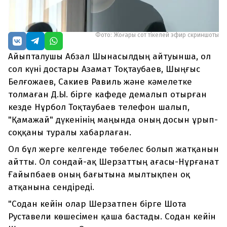
Фото: Жоғары сот тікелей эфир скриншоты
Айыпталушы Абзал Шынасылдың айтуынша, ол
сол күні достары Азамат Тоқтаубаев, Шыңғыс
Белғожаев, Сакиев Равиль және кәмелетке
толмаған Д.Ы. бірге кафеде демалып отырған
кезде Нұрбол Тоқтаубаев телефон шалып,
"Қамажай" дүкенінің маңында оның досын ұрып-
соққаны туралы хабарлаған.
Ол бұл жерге келгенде төбелес болып жатқанын
айтты. Ол сондай-ақ Шерзаттың ағасы-Нұрғанат
Ғайыпбаев оның бағытына мылтықпен оқ
атқанына сендіреді.
"Содан кейін олар Шерзатпен бірге Шота
Руставели көшесімен қаша бастады. Содан кейін