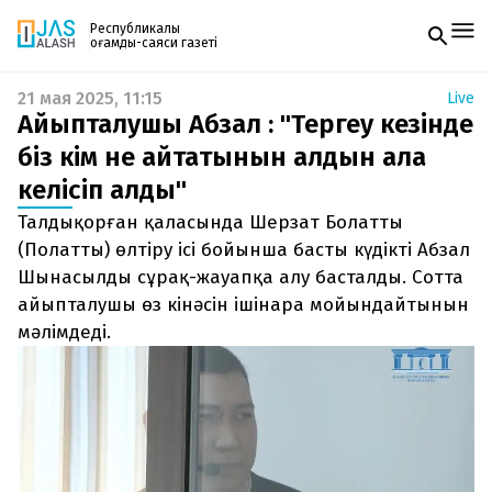
Республикалық
қоғамдық-саяси газеті
21 мая 2025, 11:15
Live
Жаңалықтар
Айыпталушы Абзал : "Тергеу кезінде
Спорт
Газетке жазылу
Live
біз кім не айтатынын алдын ала
PDF форматтағы газетті ай сайын электронды
Руханият
келісіп алдық"
поштаңызға алып отырыңыз. Жаңа нөмір
Аймақ
шыққан сәтте сізге бірден жіберіледі. Тек email
Архив
Талдықорған қаласында Шерзат Болатты
енгізіңіз, біз қалғанын өзіміз жібереміз.
Заң және тәртіп
(Полатты) өлтіру ісі бойынша басты күдікті Абзал
Шынасылды сұрақ-жауапқа алу басталды. Сотта
Редакциямен байланыс
айыпталушы өз кінәсін ішінара мойындайтынын
+7 708 604 51 06
Жарнама бөлімі
мәлімдеді.
+7 701 220 64 52
Пошта
zhasalash100@gmail.com