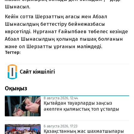
Шынасыл.
Кейін сотта Шерзаттың ағасы мен Абзал
Шынасылдың беттестіру бейнежазбасы
көрсетілді. Нұрғанат Ғайыпбаев төбелес кезінде
Абзал Шынасылдың қолында пышақ болғанын
және ол Шерзатты ұрғанын мәлімдеді.
Тегтер:
Сайт Әкімшілігі
Оқыңыз
8 августа 2026, 12:44
Қытайдан тауарларды заңсыз
әкелген қылмыстық топ ұсталды
6 августа 2026, 17:23
Қазақстанның жас шахматшылары