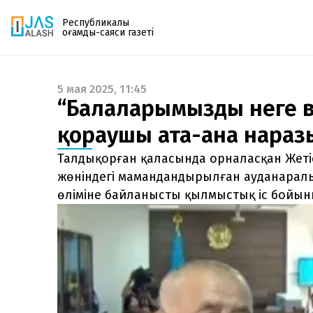
Республикалық
қоғамдық-саяси газеті
5 мая 2025, 11:45
Газетке жазылу
“Балаларымызды неге ви
PDF форматтағы газетті ай сайын электронды
қорғаушы ата-ана нараз
поштаңызға алып отырыңыз. Жаңа нөмір
шыққан сәтте сізге бірден жіберіледі. Тек email
Талдықорған қаласында орналасқан Жет
енгізіңіз, біз қалғанын өзіміз жібереміз.
жөніндегі мамандандырылған ауданарал
өліміне байланысты қылмыстық іс бойын