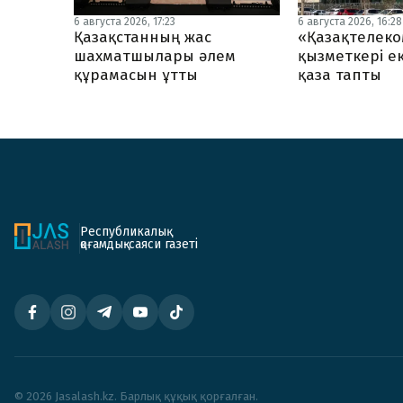
6 августа 2026, 17:23
6 августа 2026, 16:28
Қазақстанның жас
«Қазақтелеко
шахматшылары әлем
қызметкері ек
құрамасын ұтты
қаза тапты
Республикалық
қоғамдық-саяси газеті
© 2026 Jasalash.kz. Барлық құқық қорғалған.