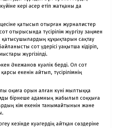
йіне кері әсер етіп жатқаны да
оцесіне қатысып отырған журналистер
 сот отырысында түсірілім жүргізу заңмен
ен қатысушылардың құқықтарын сақтау
байланысты сот үдерісі уақытша кідіріп,
мыстары жүргізілді.
кен Әкежанов куәлік берді. Ол сот
қарсы екенін айтып, түсірілімнің
лы оқиға орын алған күні мылтыққа
дамды бірнеше адамның жабылып соққыға
лардың кім екенін танымайтынын және
ы.
у кезінде куәгердің айтқан сөздеріне