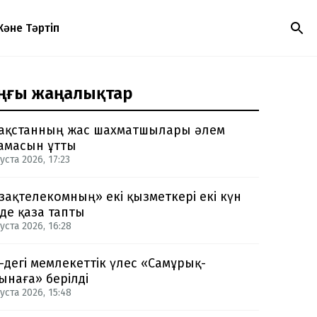
Және Тәртіп
ңғы жаңалықтар
ақстанның жас шахматшылары әлем
амасын ұтты
уста 2026, 17:23
зақтелекомның» екі қызметкері екі күн
нде қаза тапты
уста 2026, 16:28
-дегі мемлекеттік үлес «Самұрық-
ынаға» берілді
уста 2026, 15:48