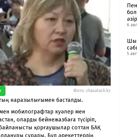
Пен
бол
әзі
6 авг
Шым
сәб
5 авг
я
Фото: zhasalash.kz
тың наразылығымен басталды.
 мен мобилографтар куәлер мен
ан, оларды бейнежазбаға түсіріп,
н байланысты қорғаушылар соттан БАҚ
олдануды сұрады. Бұл әрекеттердің