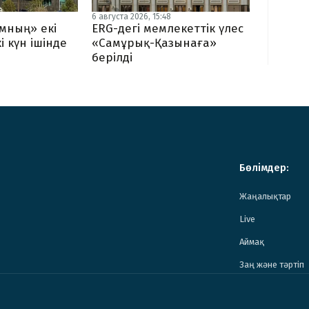
6 августа 2026, 15:48
мның» екі
ERG-дегі мемлекеттік үлес
і күн ішінде
«Самұрық-Қазынаға»
берілді
Бөлімдер:
Жаңалықтар
Live
Аймақ
Заң және тәртіп