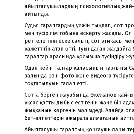
айыпталушылардың психологиялық жай-кү
айтылды.
Судья тараптардың уәжін тыңдап, сот пр
мен түсірілім тобына ескерту жасады. Ол
реттелетінін еске салып, сот этикасы м
қажеттігін атап өтті. Туындаған жағдайға 
тараптар арасында қосымша түсіндіру жұ
Одан кейін Талғар қаласының тұрғыны Сә
залында өзін фото және видеоға түсіруге 
тоқтатылуын талап етті.
Сотта берген жауабында Әкежанов қайғы
ұқсас қатты дыбыс естігенін және бір а
жыққанын көргенін мәлімдеді. Алайда о
бет-әлпеттерін ажырата алмағанын айтт
Айыпталушы тараптың қорғаушылары терге