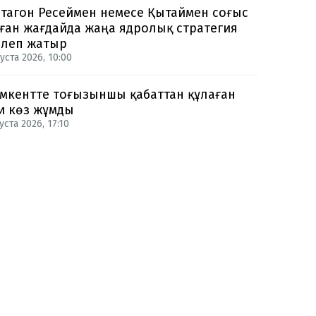
тагон Ресеймен немесе Қытаймен соғыс
ған жағдайда жаңа ядролық стратегия
рлеп жатыр
уста 2026, 10:00
кентте тоғызыншы қабаттан құлаған
и көз жұмды
уста 2026, 17:10