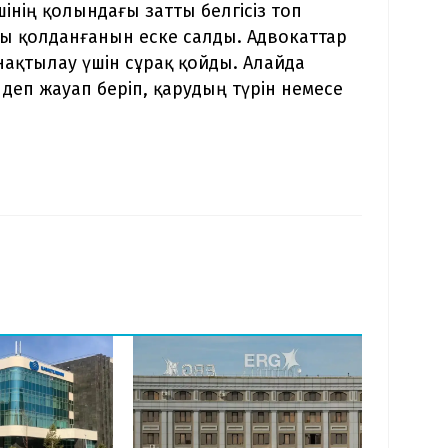
інің қолындағы затты белгісіз топ
сы қолданғанын еске салды. Адвокаттар
нақтылау үшін сұрақ қойды. Алайда
– деп жауап беріп, қарудың түрін немесе