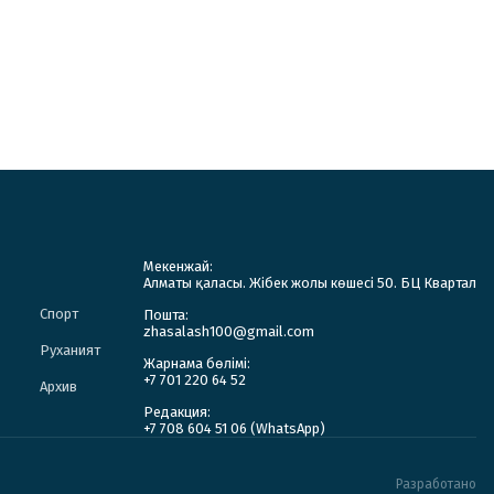
Мекенжай:
Алматы қаласы. Жібек жолы көшесі 50. БЦ Квартал
Спорт
Пошта:
zhasalash100@gmail.com
Руханият
Жарнама бөлімі:
+7 701 220 64 52
Архив
Редакция:
+7 708 604 51 06 (WhatsApp)
Разработано