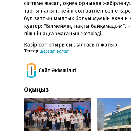
сілтеме жасап, оқиға орнында жәбірленуш
тартып алып, кейін сол затпен өзіне қар
бұл заттың мылтық болуы мүмкін екенін 
куәгер:
"
Білмеймін, нақты байқамадым
"
, 
пішінін аңғармағанын жеткізді.
Қазір сот отырысы жалғасып жатыр.
Тегтер:
Шерзат Болат
Сайт Әкімшілігі
Оқыңыз