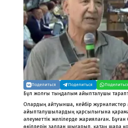
Поделиться
Поделиться
Поделитьс
Бұл жолғы тыңдалым айыпталушы тарап
Олардың айтуынша, кейбір журналистер
айыпталушылардың қарсылығына қарамаст
әлеуметтік желілерде жариялаған. Бұға
өкілдерін залдан шығарып, қатаң шара қ