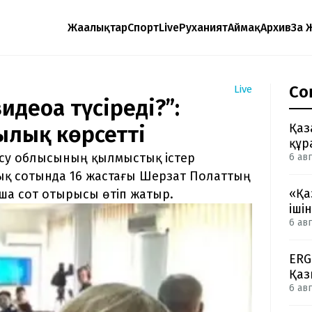
Жаңалықтар
Спорт
Live
Руханият
Аймақ
Архив
Заң 
Со
Live
деоға түсіреді?”:
Қаз
ылық көрсетті
құр
ісу облысының қылмыстық істер
6 авг
ық сотында 16 жастағы Шерзат Полаттың
«Қа
ша сот отырысы өтіп жатыр.
іші
6 авг
ERG
Қаз
6 авг