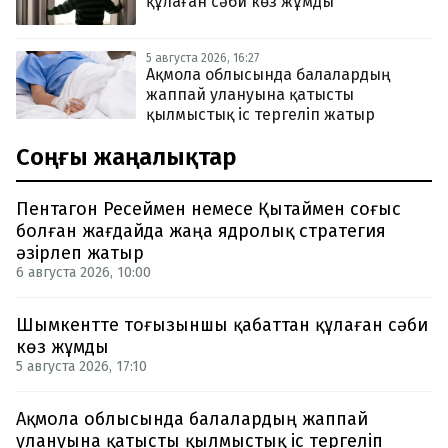
құлаған сәби көз жұмды
5 августа 2026, 16:27
Ақмола облысында балалардың
жаппай улануына қатысты
қылмыстық іс тергеліп жатыр
Соңғы жаңалықтар
Пентагон Ресеймен немесе Қытаймен соғыс
болған жағдайда жаңа ядролық стратегия
әзірлеп жатыр
6 августа 2026, 10:00
Шымкентте тоғызыншы қабаттан құлаған сәби
көз жұмды
5 августа 2026, 17:10
Ақмола облысында балалардың жаппай
улануына қатысты қылмыстық іс тергеліп