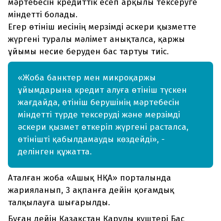
мәртебесін кредиттік есеп арқылы тексеруге
міндетті болады.
Егер өтініш иесінің мерзімді әскери қызметте
жүргені туралы мәлімет анықталса, қаржы
ұйымы несие беруден бас тартуы тиіс.
«Жоба банктер мен микроқаржы
ұйымдарына кредит алуға өтініш түскен
жағдайда, өтініш берушінің мәртебесін
міндетті түрде тексеруді және мерзімді
әскери қызмет өткеріп жүргені расталса,
өтінішті қабылдамауды көздейді», -
делінген құжатта.
Аталған жоба «Ашық НҚА» порталында
жарияланып, 3 ақпанға дейін қоғамдық
талқылауға шығарылды.
Бұған дейін Қазақстан Қарулы күштері Бас