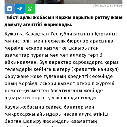
Фото: ашық дереккөз
Тиісті қаулы жобасын Қаржы нарығын реттеу және
дамыту агенттігі жариялады.
Құжатта Қазақстан Республикасының Қорғаныс
министрлігі мен несиелік бюролар арасында
мерзімді әскери қызметке шақырылған
азаматтар туралы мәлімет алмасу тәртібі
айқындалған. Бұл деректер сарбаздарға қарыз
төлемдерін кейінге шегеру (кредиттік каникул)
беру және жеке тұлғаның кредиттік есебінде
оның мерзімді әскери қызмет өткеріп жүргені
немесе қызметтен босатылғаны жөнінде
ақпаратты көрсету үшін қолданылады.
Қаулы жобасына сәйкес, банктер мен
микроқаржы ұйымдары несие алуға өтініш
берген шақыру жасындағы азаматтың