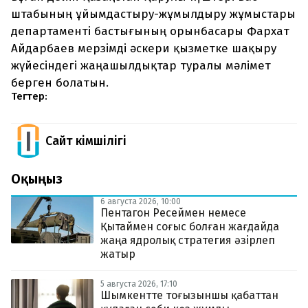
штабының ұйымдастыру-жұмылдыру жұмыстары
департаменті бастығының орынбасары Фархат
Айдарбаев мерзімді әскери қызметке шақыру
жүйесіндегі жаңашылдықтар туралы мәлімет
берген болатын.
Тегтер:
Сайт Әкімшілігі
Оқыңыз
6 августа 2026, 10:00
Пентагон Ресеймен немесе
Қытаймен соғыс болған жағдайда
жаңа ядролық стратегия әзірлеп
жатыр
5 августа 2026, 17:10
Шымкентте тоғызыншы қабаттан