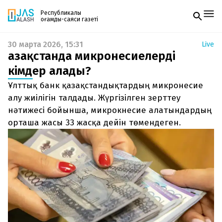
Республикалық
қоғамдық-саяси газеті
30 марта 2026, 15:31
Live
Жаңалықтар
Қазақстанда микронесиелерді
Спорт
Газетке жазылу
Live
кімдер алады?
PDF форматтағы газетті ай сайын электронды
Руханият
Ұлттық банк қазақстандықтардың микронесие
поштаңызға алып отырыңыз. Жаңа нөмір
Аймақ
шыққан сәтте сізге бірден жіберіледі. Тек email
алу жиілігін талдады. Жүргізілген зерттеу
Архив
енгізіңіз, біз қалғанын өзіміз жібереміз.
Заң және тәртіп
нәтижесі бойынша, микрокнесие алатындардың
орташа жасы 33 жасқа дейін төмендеген.
Редакциямен байланыс
+7 708 604 51 06
Жарнама бөлімі
+7 701 220 64 52
Пошта
zhasalash100@gmail.com