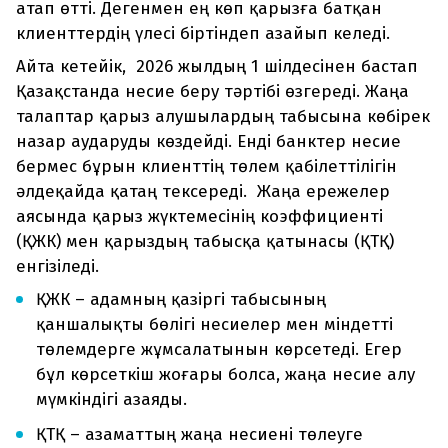
атап өтті. Дегенмен ең көп қарызға батқан
клиенттердің үлесі біртіндеп азайып келеді.
Айта кетейік, 2026 жылдың 1 шілдесінен бастап
Қазақстанда несие беру тәртібі өзгереді. Жаңа
талаптар қарыз алушылардың табысына көбірек
назар аударуды көздейді. Енді банктер несие
бермес бұрын клиенттің төлем қабілеттілігін
әлдеқайда қатаң тексереді. Жаңа ережелер
аясында қарыз жүктемесінің коэффициенті
(ҚЖК) мен қарыздың табысқа қатынасы (ҚТҚ)
енгізіледі.
ҚЖК – адамның қазіргі табысының
қаншалықты бөлігі несиелер мен міндетті
төлемдерге жұмсалатынын көрсетеді. Егер
бұл көрсеткіш жоғары болса, жаңа несие алу
мүмкіндігі азаяды.
ҚТҚ – азаматтың жаңа несиені төлеуге