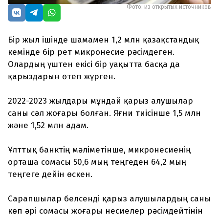
Фото: из открытых источников
Бір жыл ішінде шамамен 1,2 млн қазақстандық
кемінде бір рет микронесие рәсімдеген.
Олардың үштен екісі бір уақытта басқа да
қарыздарын өтеп жүрген.
2022-2023 жылдары мұндай қарыз алушылар
саны сәл жоғары болған. Яғни тиісінше 1,5 млн
және 1,52 млн адам.
Ұлттық банктің мәліметінше, микронесиенің
орташа сомасы 50,6 мың теңгеден 64,2 мың
теңгеге дейін өскен.
Сарапшылар белсенді қарыз алушылардың саны
көп әрі сомасы жоғары несиелер рәсімдейтінін