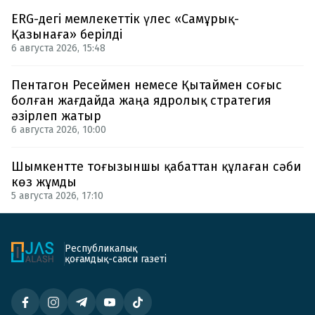
ERG-дегі мемлекеттік үлес «Самұрық-
Қазынаға» берілді
6 августа 2026, 15:48
Пентагон Ресеймен немесе Қытаймен соғыс
болған жағдайда жаңа ядролық стратегия
әзірлеп жатыр
6 августа 2026, 10:00
Шымкентте тоғызыншы қабаттан құлаған сәби
көз жұмды
5 августа 2026, 17:10
Республикалық
қоғамдық-саяси газеті