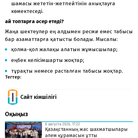
шамасы жететін-жетпейтінін анықтауға
көмектеседі.
Қай топтарға әсер етеді?
Жаңа шектеулер ең алдымен ресми емес табысы
бар азаматтарға қатысты болады. Мысалы:
қолма-қол жалақы алатын жұмысшылар;
еңбек келісімшарты жоқтар;
тұрақты немесе расталған табысы жоқтар.
Тегтер:
Сайт Әкімшілігі
Оқыңыз
6 августа 2026, 17:23
Қазақстанның жас шахматшылары
әлем құрамасын ұтты