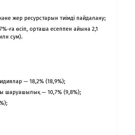
және жер ресурстарын тиімді пайдалану;
%-ға өсіп, орташа есеппен айына 2,1
млн сум).
идиялар — 18,2% (18,9%);
 шаруашылық — 10,7% (9,8%);
%);