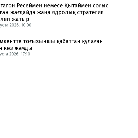
тагон Ресеймен немесе Қытаймен соғыс
ған жағдайда жаңа ядролық стратегия
рлеп жатыр
уста 2026, 10:00
кентте тоғызыншы қабаттан құлаған
и көз жұмды
уста 2026, 17:10