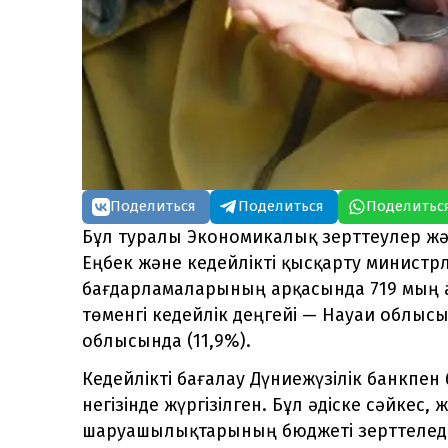
Поделиться
Поделиться
Поделитьс
Бұл туралы Экономикалық зерттеулер ж
Еңбек және кедейлікті қысқарту министр
бағдарламаларының арқасында 719 мың а
төменгі кедейлік деңгейі — Науаи облысы
облысында (11,9%).
Кедейлікті бағалау Дүниежүзілік банкпен 
негізінде жүргізілген. Бұл әдіске сәйкес
шаруашылықтарының бюджеті зерттелед