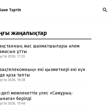
Және Тәртіп
ңғы жаңалықтар
ақстанның жас шахматшылары әлем
амасын ұтты
уста 2026, 17:23
зақтелекомның» екі қызметкері екі күн
нде қаза тапты
уста 2026, 16:28
-дегі мемлекеттік үлес «Самұрық-
ынаға» берілді
уста 2026, 15:48