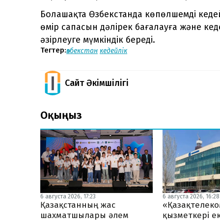
Болашақта Өзбекстанда көпөлшемді кедейл
өмір сапасын дәлірек бағалауға және к
әзірлеуге мүмкіндік береді.
Тегтер:
өзбекстан
кедейлік
Сайт Әкімшілігі
Оқыңыз
6 августа 2026, 17:23
6 августа 2026, 16:28
Қазақстанның жас
«Қазақтелеко
шахматшылары әлем
қызметкері ек