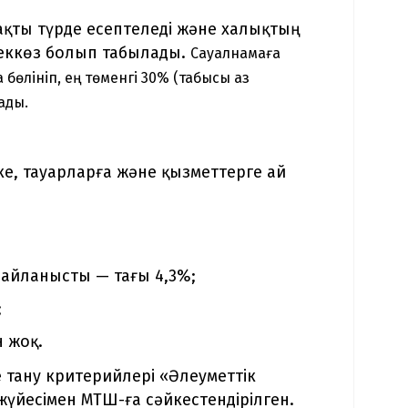
рақты түрде есептеледі және халықтың
ереккөз болып табылады.
Сауалнамаға
өлініп, ең төменгі 30% (табысы аз
ады.
кке, тауарларға және қызметтерге ай
байланысты — тағы 4,3%;
;
 жоқ.
 тану критерийлері «Әлеуметтік
 жүйесімен МТШ-ға сәйкестендірілген.