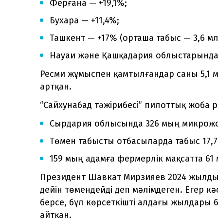
Ферғана — +19,1%;
Бухара — +11,4%;
Ташкент — +17% (орташа табыс — 3,6 мл
Науаи және Қашқадария облыстарында 
Ресми жұмыспен қамтылғандар саны 5,1 м
артқан.
“Сайхунабад тәжірибесі” пилоттық жоба ре
Сырдария облысында 326 мың микрожоб
Төмен табысты отбасыларда табыс 17,7
159 мың адамға фермерлік мақсатта 61 
Президент Шавкат Мирзияев 2024 жылдың
дейін төмендейді деп мәлімдеген. Егер 
берсе, бұл көрсеткішті алдағы жылдары 
айтқан.