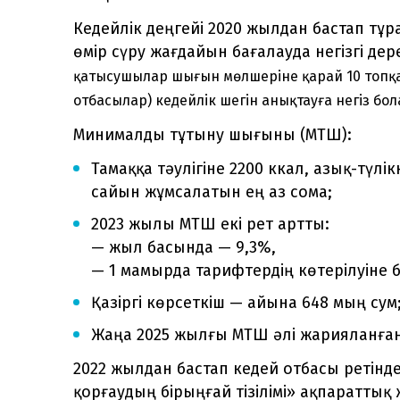
Кедейлік деңгейі 2020 жылдан бастап тұ
өмір сүру жағдайын бағалауда негізгі д
қатысушылар шығын мөлшеріне қарай 10 топқа б
отбасылар) кедейлік шегін анықтауға негіз бол
Минималды тұтыну шығыны (МТШ):
Тамаққа тәулігіне 2200 ккал, азық-түлі
сайын жұмсалатын ең аз сома;
2023 жылы МТШ екі рет артты:
— жыл басында — 9,3%,
— 1 мамырда тарифтердің көтерілуіне 
Қазіргі көрсеткіш — айына 648 мың сум
Жаңа 2025 жылғы МТШ әлі жарияланған
2022 жылдан бастап кедей отбасы ретінде
қорғаудың бірыңғай тізілімі» ақпараттық