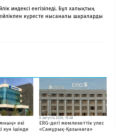
ік индексі енгізіледі. Бұл халықтың
едейлікпен күресте нысаналы шараларды
6 августа 2026, 15:48
мның» екі
ERG-дегі мемлекеттік үлес
і күн ішінде
«Самұрық-Қазынаға»