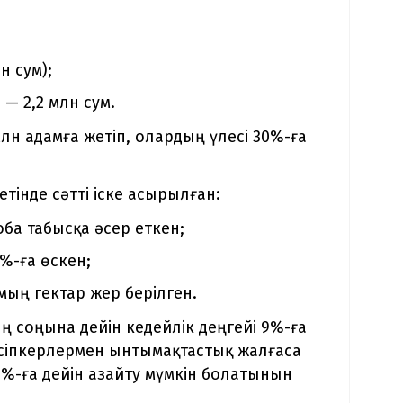
н сум);
— 2,2 млн сум.
лн адамға жетіп, олардың үлесі 30%-ға
тінде сәтті іске асырылған:
а табысқа әсер еткен;
%-ға өскен;
мың гектар жер берілген.
 соңына дейін кедейлік деңгейі 9%-ға
кәсіпкерлермен ынтымақтастық жалғаса
6%-ға дейін азайту мүмкін болатынын