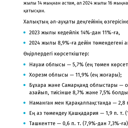
жылы 14 мыңнан астам, ал 2024 жылы 16 мыңн
қатысқан.
Халықтың әл-ауқаты деңгейінің өзгерісін
2023 жылы кедейлік 14%-дан 11%-ға,
2024 жылы 8,9%-ға дейін төмендегені 
Өңірлердегі көрсеткіштер:
Науаи облысы — 5,7% (ең төмен көрсет
Хорезм облысы — 11,9% (ең жоғары);
Бұхара және Самарқанд облыстары — о
азайып, тиісінше 8,7% және 7,5% болды
Наманган мен Қарақалпақстанда — 2,8 п
Ең аз төмендеу Қашқадария — 1,9 п. т. (
Ташкентте — 0,6 п. т. (7,9%-дан 7,3%-ға)