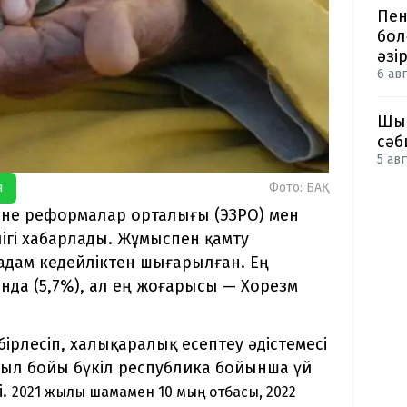
Пен
бол
әзі
6 авг
Шым
сәб
5 авг
я
Фото: БАҚ
әне реформалар орталығы (ЭЗРО) мен
лігі хабарлады. Жұмыспен қамту
дам кедейліктен шығарылған. Ең
нда (5,7%), ал ең жоғарысы — Хорезм
бірлесіп, халықаралық есептеу әдістемесі
, жыл бойы бүкіл республика бойынша үй
і.
2021 жылы шамамен 10 мың отбасы, 2022