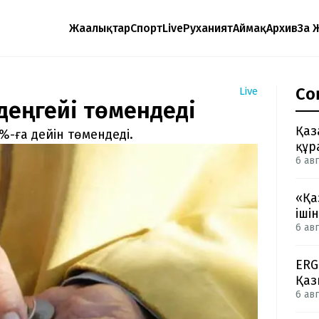
Жаңалықтар
Спорт
Live
Руханият
Аймақ
Архив
Заң 
Со
Live
 деңгейі төмендеді
Қаз
%-ға дейін төмендеді.
құр
6 авг
«Қа
іші
6 авг
ERG
Қаз
6 авг