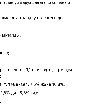
ан астам үй шаруашылығы сауалнамаға
е жасалған талдау нәтижесінде:
анықталды.
кіш);
рта есеппен 3,1 пайыздық тармаққа
;
. т. төмендеп, 7,6% және 10,8%;
11,5%-дан 9,6%-ға);
.