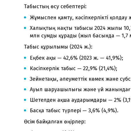
Табыстың өсу себептері:
Жұмыспен қамту, кәсіпкерлікті қолдау 
Халықтың нақты табысы 2024 жылы 10,7
млн сумды құрады (жыл басында — 1,7 
Табыс құрылымы (2024 ж.):
Еңбек ақы — 42,6% (2023 ж. — 41,9%);
Кәсіпкерлік табыс — 22,9% (21,4%);
Зейнетақы, әлеуметтік көмек және субс
Ауыл шаруашылығы және үй жанындағы
Шетелден ақша аударымдары — 2% (3,1
Басқа табыс түрлері — 3,6% (4,9%).
Өсім байқалған өңірлер: