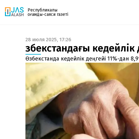
Республикалық
қоғамдық-саяси газеті
28 июля 2025, 17:26
Газетке жазылу
Өзбекстандағы кедейлік
PDF форматтағы газетті ай сайын электронды
поштаңызға алып отырыңыз. Жаңа нөмір
Өзбекстанда кедейлік деңгейі 11%-дан 8,9
шыққан сәтте сізге бірден жіберіледі. Тек email
енгізіңіз, біз қалғанын өзіміз жібереміз.