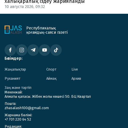
халықаралық іздеу жарияланды
10 августа 2026, 09:32
Республикалық
қоғамдық-саяси газеті
Бөлімдер:
Жаңалықтар
Спорт
Live
Руханият
Аймақ
Архив
Заң және тәртіп
Мекенжай:
Алматы қаласы. Жібек жолы көшесі 50. БЦ Квартал
Пошта:
zhasalash100@gmail.com
Жарнама бөлімі:
+7 701 220 64 52
Редакция: