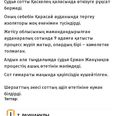
Судья сотты Қаскелең қаласында өткізуге рұқсат
бермеді.
Оның себебін Қарасай ауданында тергеу
изоляторы жоқ екенімен түсіндірді.
Жетісу облысының мамандандырылған
ауданаралық сотында 9 адамға қатысты
процесс жүріп жатыр, олардың бірі – кәмелетке
толмаған.
Алдын ала тыңдалымда судья Ержан Жанұзақов
процестің ашық өтетінін мәлімдеді.
Сот ғимараты маңында қауіпсіздік күшейтілген.
Шерзаттың әкесі соттың әділ өтетініне күмән
білдірді.
Тегтер:
Т. РАУШАНҰЛЫ