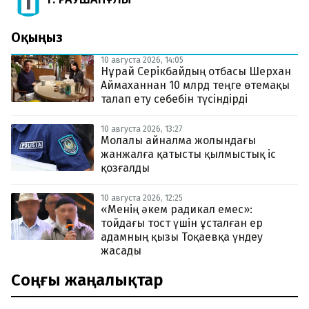
Оқыңыз
10 августа 2026, 14:05
Нұрай Серікбайдың отбасы Шерхан
Аймаханнан 10 млрд теңге өтемақы
талап ету себебін түсіндірді
10 августа 2026, 13:27
Молалы айналма жолындағы
жанжалға қатысты қылмыстық іс
қозғалды
10 августа 2026, 12:25
«Менің әкем радикал емес»:
тойдағы тост үшін ұсталған ер
адамның қызы Тоқаевқа үндеу
жасады
Соңғы жаңалықтар