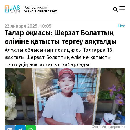
Республикалық
қоғамдық-саяси газеті
22 января 2025, 10:05
Live
Жаңалықтар
Талғар оқиғасы: Шерзат Болаттың
Спорт
Газетке жазылу
Live
өліміне қатысты тергеу аяқталды
PDF форматтағы газетті ай сайын электронды
Руханият
Алматы облысының полициясы Талғарда 16
поштаңызға алып отырыңыз. Жаңа нөмір
Аймақ
шыққан сәтте сізге бірден жіберіледі. Тек email
жастағы Шерзат Болаттың өліміне қатысты
Архив
енгізіңіз, біз қалғанын өзіміз жібереміз.
Заң және тәртіп
тергеудің аяқталғанын хабарлады.
Редакциямен байланыс
+7 708 604 51 06
Жарнама бөлімі
+7 701 220 64 52
Пошта
zhasalash100@gmail.com
Фото: Ашық дереккөз