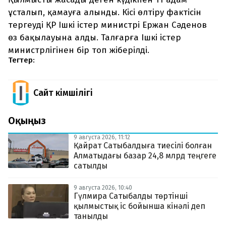
ұсталып, қамауға алынды. Кісі өлтіру фактісін
тергеуді ҚР Ішкі істер министрі Ержан Сәденов
өз бақылауына алды. Талғарға Ішкі істер
министрлігінен бір топ жіберілді.
Тегтер:
Сайт Әкімшілігі
Оқыңыз
9 августа 2026, 11:12
Қайрат Сатыбалдыға тиесілі болған
Алматыдағы базар 24,8 млрд теңгеге
сатылды
9 августа 2026, 10:40
Гүлмира Сатыбалды төртінші
қылмыстық іс бойынша кінәлі деп
танылды