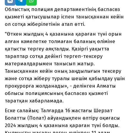
Облыстық полиция департаментінің баспасөз
қызметі қатысушылар іспен танысқаннан кейін
ол сотқа жіберілетінін атап өтті.
"Өткен жылдың 4 қазанына қараған түні орын
алған кәмелетке толмаған баланың өліміне
қатысты тергеу аяқталды. Қазіргі уақытта
тараптар сотқа дейінгі тергеп-тексеру
материалдарымен танысып жатыр.
Танысқаннан кейін оның заңдылығын тексеру
және сотқа жіберу туралы шешім қабылдау үшін
прокурорға жолданады», - делінген Алматы
облысы полициясының баспасөз қызметі
таратқан хабарламада.
Еске салайық: Талғарда 16 жастағы Шерзат
Болатты (Полат) айуандықпен өлтіру оқиғасы
2024 жылдың 4 қазанына қараған түні болды.
Қылмысты жасады деген күдікпен 11 адам