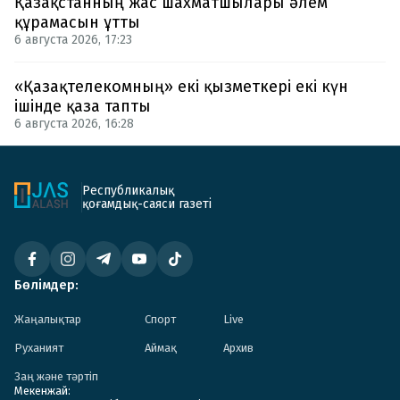
Қазақстанның жас шахматшылары әлем
құрамасын ұтты
6 августа 2026, 17:23
«Қазақтелекомның» екі қызметкері екі күн
ішінде қаза тапты
6 августа 2026, 16:28
Республикалық
қоғамдық-саяси газеті
Бөлімдер:
Жаңалықтар
Спорт
Live
Руханият
Аймақ
Архив
Заң және тәртіп
Мекенжай: