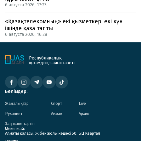
6 августа 2026, 17:23
«Қазақтелекомның» екі қызметкері екі күн
ішінде қаза тапты
6 августа 2026, 16:28
Республикалық
қоғамдық-саяси газеті
Бөлімдер:
Жаңалықтар
Спорт
Live
Руханият
Аймақ
Архив
Заң және тәртіп
Мекенжай:
Алматы қаласы. Жібек жолы көшесі 50. БЦ Квартал