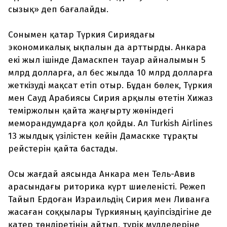
сызық» деп бағалайды.
Сонымен қатар Түркия Сириядағы
экономикалық ықпалын да арттырды. Анкара
екі жыл ішінде Дамаскпен тауар айналымын 5
млрд долларға, ал бес жылда 10 млрд долларға
жеткізуді мақсат етіп отыр. Бұдан бөлек, Түркия
мен Сауд Арабиясы Сирия арқылы өтетін Хижаз
теміржолын қайта жаңғырту жөніндегі
меморандумдарға қол қойды. Ал Turkish Airlines
13 жылдық үзілістен кейін Дамаскке тұрақты
рейстерін қайта бастады.
Осы жағдай аясында Анкара мен Тель-Авив
арасындағы риторика күрт шиеленісті. Режеп
Тайып Ердоған Израильдің Сирия мен Ливанға
жасаған соққылары Түркияның қауіпсіздігіне де
қатер төндіретінін айтып, түрік мүдделеріне