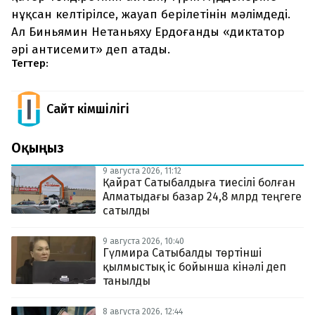
нұқсан келтірілсе, жауап берілетінін мәлімдеді.
Ал Биньямин Нетаньяху Ердоғанды «диктатор
әрі антисемит» деп атады.
Тегтер:
Сайт Әкімшілігі
Оқыңыз
9 августа 2026, 11:12
Қайрат Сатыбалдыға тиесілі болған
Алматыдағы базар 24,8 млрд теңгеге
сатылды
9 августа 2026, 10:40
Гүлмира Сатыбалды төртінші
қылмыстық іс бойынша кінәлі деп
танылды
8 августа 2026, 12:44