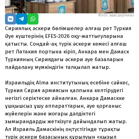
Фото: ашық дереккөз
Сириялық әскери бөлімшелер алғаш рет Түркия
Әуе күштерінің EFES-2026 оқу-жаттығуларына
қатысты. Сондай-ақ түрік әскери кемесі алғаш
рет Латакия портына кіріп, Анкара мен Дамаск
Түркияның Сириядағы әскери әуе базаларын
пайдалану мүмкіндігін талқылап жатыр.
Израильдің Alma институтының есебіне сәйкес,
Түркия Сирия армиясын қалпына келтірудегі
негізгі серіктеске айналған. Анкара Дамаскке
ұшқышсыз ұшу аппараттарын, әуе қорғаныс
жүйелерін және жоғары дәлдіктегі
зымырандарды жеткізуге дайындалып жатыр.
Ал Израиль Дамаскінің оңтүстігінде тұрақты
түрік әскери базасының құрылуын «қызыл