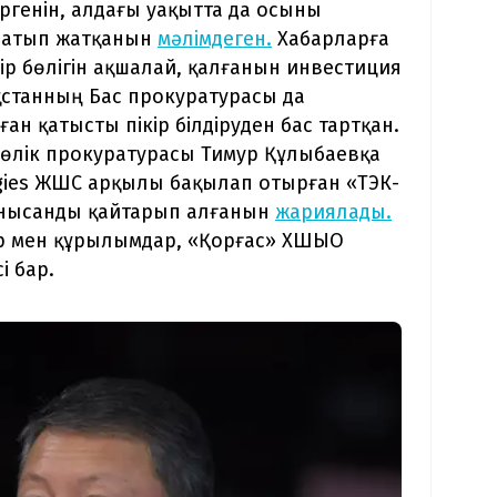
ргенін, алдағы уақытта да осыны
рнатып жатқанын
мәлімдеген.
Хабарларға
ір бөлігін ақшалай, қалғанын инвестиция
ақстанның Бас прокуратурасы да
ан қатысты пікір білдіруден бас тартқан.
 көлік прокуратурасы Тимур Құлыбаевқа
ogies ЖШС арқылы бақылап отырған «ТЭК-
 нысанды қайтарып алғанын
жариялады.
ар мен құрылымдар, «Қорғас» ХШЫО
і бар.