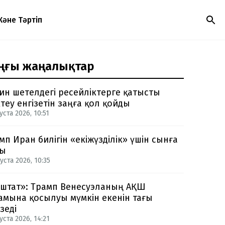
Және Тәртіп
ңғы жаңалықтар
ин шетелдегі ресейліктерге қатысты
теу енгізетін заңға қол қойды
уста 2026, 10:51
мп Иран билігін «екіжүзділік» үшін сынға
ды
уста 2026, 10:35
-штат»: Трамп Венесуэланың АҚШ
амына қосылуы мүмкін екенін тағы
зеді
уста 2026, 14:21