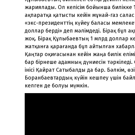
жариялады. Ол келісім бойынша билікке 1
ақпаратқа қатысты кейін мұнай-газ сал
«экс-президенттің күйеу баласы мемлекет
доллар берді» деп мәлімдеді. Бірақ бұл а
жоқ. Бірақ Құлыбаевтың 1 млрд доллар ке
жатқанға қарағанда бұл айтылған хабарл
Қаңтар оқиғасынан кейін жаңа билік елі
бар бірнеше адамның дүниесін тәркіледі.
інісі Қайрат Сатыбалды да бар. Бәлкім, 
Боранбаевтардың күйін кешпеу үшін байлы
келген де болуы мүмкін.