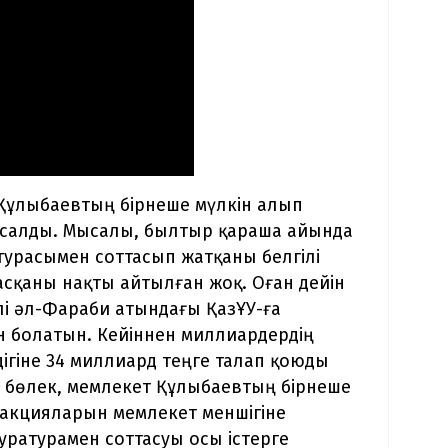
к Құлыбаевтың бірнеше мүлкін алып
 салды. Мысалы, былтыр қараша айында
урасымен соттасып жатқаны белгілі
асқаны нақты айтылған жоқ. Оған дейін
і әл-Фараби атындағы ҚазҰУ-ға
н болатын. Кейіннен миллиардердің
ігіне 34 миллиард теңге талап қоюды
 бөлек, мемлекет Құлыбаевтың бірнеше
акцияларын мемлекет меншігіне
уратурамен соттасуы осы істерге