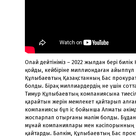
Олай дейтініміз – 2022 жылдан бері билі
қойды, кейбіріне миллиондаған айыппұл
Құлыбаевтың Қазақстанның Бас прокурат
болды. Бірақ миллиардердің не үшін сотт
Тимур Құлыбаевтың компаниясына тиесіл
қарайтын жерін мемлекет қайтарып алға
компаниясы бұл іс бойынша Алматы әкімд
жоспарлап отырғаны мәлім болды. Бұдан
мұнай компаниялары мен кәсіпорынның 
қайтарды. Бәлкім, Құлыбаевтың Бас прок