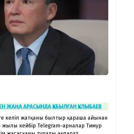
МЕН ЖАҢА АРАСЫНДА ҚҰБЫЛҒАН ҚҰЛЫБАЕВ
ге келіп жатқаны былтыр қараша айынан
4 жылы кейбір Telegram-арналар Тимур
сім жасасқаны туралы ақпарат