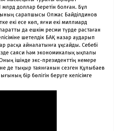
 млрд доллар беретін болған. Бұл
асының сарапшысы Олжас Байділдинов
ке екі есе көп, яғни екі миллиард
қпаратты да ешкім ресми түрде растаған
лісіміне шетелдік БАҚ назар аударып
ар расқа айналатынға ұқсайды. Себебі
мізде саяси һәм экономикалық ықпалы
 Оның ішінде экс-президенттің немере
өзіне де тықыр таянғанын сезген Құлыбаев
ғының бір бөлігін беруге келісімге