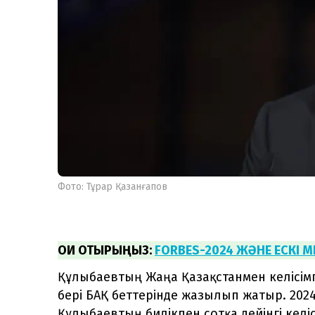
Фото: Тұрар Қазанғапов
ОҚИ ОТЫРЫҢЫЗ:
FORBES-2024 ЖӘНЕ ЕСКІ 
Құлыбаевтың Жаңа Қазақстанмен келісім
бері БАҚ беттерінде жазылып жатыр. 202
Құлыбаевтың билікпен сотқа дейінгі келі