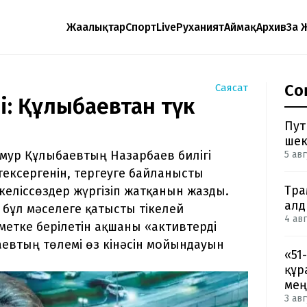
Жаңалықтар
Спорт
Live
Руханият
Аймақ
Архив
Заң 
Со
Саясат
і: Құлыбаевтан түк
Пут
шек
мур Құлыбаевтың Назарбаев билігі
5 авг
 тексергенін, тергеуге байланысты
Тра
келіссөздер жүргізіп жатқанын жазды.
ал
 бұл мәселеге қатысты тікелей
4 авг
кіметке берілетін ақшаны «активтерді
аевтың төлемі өз кінәсін мойындауын
«51
құр
мең
3 авг