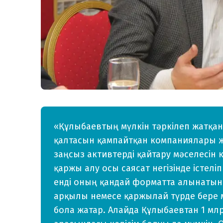
«Құлыбаевтың мүлкін тәркілеп жатқан
қалтасын қампайтқан компаниялары ж
заңсыз активтерді қайтару мәселесін 
қаржы алу осы саясат негізінде істел
енді оның қандай форматта алынатыны 
арқылы немесе қаржылай түрде бере м
бола жатар. Алайда Құлыбаевтан 1 млр