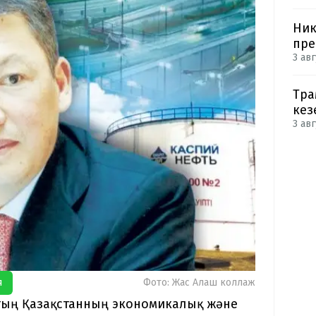
Ник
пре
3 авг
Тра
кез
3 авг
я
Фото: Жас Алаш коллаж
хтың Қазақстанның экономикалық және