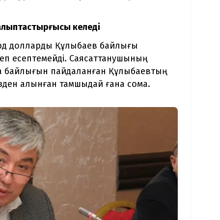
қалыптастырғысы келеді
лрд долларды Құлыбаев байлығы
еп есептемейді. Саясаттанушының
ба байлығын пайдаланған Құлыбаевтың
зден алынған тамшыдай ғана сома.