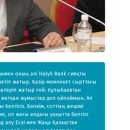
ымен оның әлі Halyk Bank сияқты
етіп жатыр. Қазір мемлекет сырттағы
көтеріп жатыр ғой. Құлыбаевтан
іп жатқан жұмыстар деп ойлаймын. Ал
белгісіз. Бәлкім, соттың шешімі
е, ол жағы алдағы уақытта белгілі
д алу Ескі мен Жаңа Қазақстан