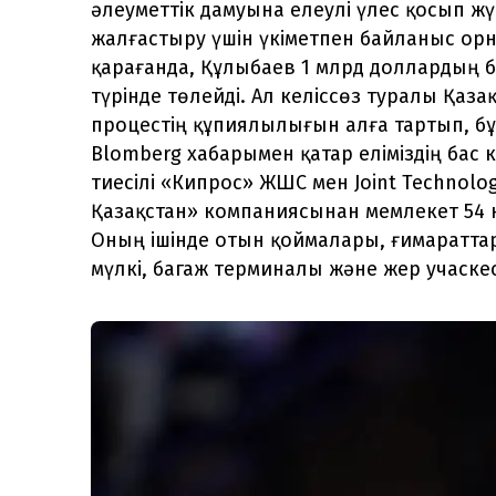
әлеуметтік дамуына елеулі үлес қосып жү
жалғастыру үшін үкіметпен байланыс о
қарағанда, Құлыбаев 1 млрд доллардың б
түрінде төлейді. Ал келіссөз туралы Қаз
процестің құпиялылығын алға тартып, бұғ
Blomberg хабарымен қатар еліміздің бас
тиесілі «Кипрос» ЖШС мен Joint Technol
Қазақстан» компаниясынан мемлекет 54
Оның ішінде отын қоймалары, ғимаратт
мүлкі, багаж терминалы және жер учаскес