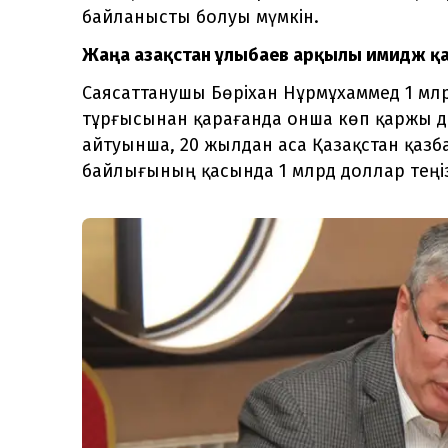
байланысты болуы мүмкін.
Жаңа Қазақстан Құлыбаев арқылы имидж 
Саясаттанушы Бөріхан Нұрмұхаммед 1 м
тұрғысынан қарағанда онша көп қаржы д
айтуынша, 20 жылдан аса Қазақстан қаз
байлығының қасында 1 млрд доллар теңі