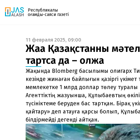
Республикалық
қоғамдық-саяси газеті
11 февраля 2025, 09:00
Газетке жазылу
Жаңа Қазақстанның мәтел
PDF форматтағы газетті ай сайын электронды
тартсаң да – олжа
поштаңызға алып отырыңыз. Жаңа нөмір
шыққан сәтте сізге бірден жіберіледі. Тек email
Жақында Blomberg басылымы олигарх Ти
енгізіңіз, біз қалғанын өзіміз жібереміз.
кезінде жинаған байлығын қазіргі үкімет
мемлекетке 1 млрд доллар төлеу туралы 
Агенттіктің жазуынша, Құлыбаевтың өкілі
түсініктеме беруден бас тартқан. Бірақ ү
қайтару» деп атауға қарсы болып, Құлыб
білдірмейді дегенді айтқан.