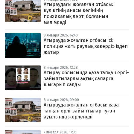
Атыраудағы жоғалған отбасы:
күдіктінің анасы келінінің
психикалық дерті болғанын
мәлімдеді
8 января 2026, 14:40
Атырауда жоғалған отбасы ісі:
полиция «атыраулық хакерді» іздеп
жатыр
8 января 2026, 12:28
Атырау облысында қаза тапқан ерлі-
зайыптыларды ақтық сапарға
шығарып салды
8 января 2026, 09:00
Атырауда жоғалған отбасы: қаза
тапқан ерлі-зайыптылар туған
ауылында жерленеді
7 января 2026, 17:35