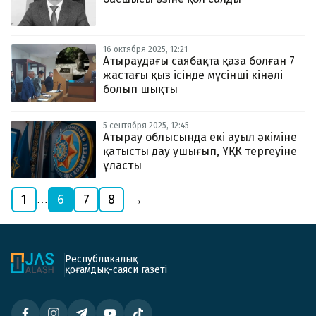
16 октября 2025, 12:21
Атыраудағы саябақта қаза болған 7
жастағы қыз ісінде мүсінші кінәлі
болып шықты
5 сентября 2025, 12:45
Атырау облысында екі ауыл әкіміне
қатысты дау ушығып, ҰҚК тергеуіне
ұласты
1
6
7
8
→
…
Республикалық
қоғамдық-саяси газеті