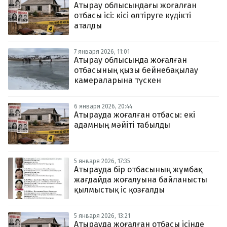
Атырау облысындағы жоғалған
отбасы ісі: кісі өлтіруге күдікті
аталды
7 января 2026, 11:01
Атырау облысында жоғалған
отбасының қызы бейнебақылау
камераларына түскен
6 января 2026, 20:44
Атырауда жоғалған отбасы: екі
адамның мәйіті табылды
5 января 2026, 17:35
Атырауда бір отбасының жұмбақ
жағдайда жоғалуына байланысты
қылмыстық іс қозғалды
5 января 2026, 13:21
Атырауда жоғалған отбасы ісінде