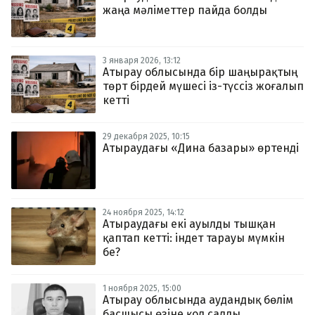
жаңа мәліметтер пайда болды
3 января 2026, 13:12
Атырау облысында бір шаңырақтың
төрт бірдей мүшесі із-түссіз жоғалып
кетті
29 декабря 2025, 10:15
Атыраудағы «Дина базары» өртенді
24 ноября 2025, 14:12
Атыраудағы екі ауылды тышқан
қаптап кетті: індет тарауы мүмкін
бе?
1 ноября 2025, 15:00
Атырау облысында аудандық бөлім
басшысы өзіне қол салды