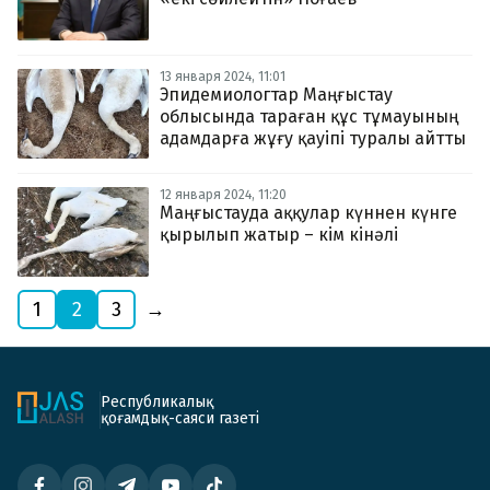
13 января 2024, 11:01
Эпидемиологтар Маңғыстау
облысында тараған құс тұмауының
адамдарға жұғу қауіпі туралы айтты
12 января 2024, 11:20
Маңғыстауда аққулар күннен күнге
қырылып жатыр – кім кінәлі
1
2
3
→
Республикалық
қоғамдық-саяси газеті