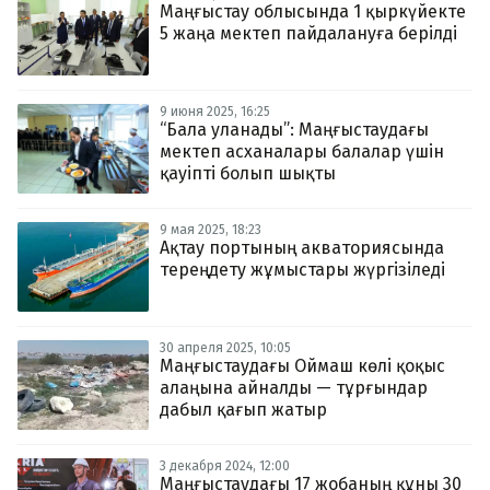
Маңғыстау облысында 1 қыркүйекте
5 жаңа мектеп пайдалануға берілді
9 июня 2025, 16:25
“Бала уланады”: Маңғыстаудағы
мектеп асханалары балалар үшін
қауіпті болып шықты
9 мая 2025, 18:23
Ақтау портының акваториясында
тереңдету жұмыстары жүргізіледі
30 апреля 2025, 10:05
Маңғыстаудағы Оймаш көлі қоқыс
алаңына айналды — тұрғындар
дабыл қағып жатыр
3 декабря 2024, 12:00
Маңғыстаудағы 17 жобаның құны 30