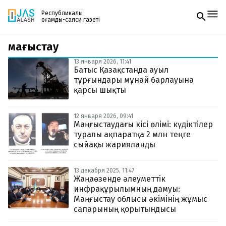
Республикалық
қоғамдық-саяси газеті
маңғыстау
Жаңалықтар
Спорт
13 января 2026, 11:41
Газетке жазылу
Live
Батыс Қазақстанда ауыл
PDF форматтағы газетті ай сайын электронды
Руханият
тұрғындары мұнай барлауына
поштаңызға алып отырыңыз. Жаңа нөмір
Аймақ
қарсы шықты
шыққан сәтте сізге бірден жіберіледі. Тек email
Архив
енгізіңіз, біз қалғанын өзіміз жібереміз.
Заң және тәртіп
12 января 2026, 09:41
Маңғыстаудағы кісі өлімі: күдіктілер
туралы ақпаратқа 2 млн теңге
Редакциямен байланыс
+7 708 604 51 06
сыйақы жарияланды
Жарнама бөлімі
+7 701 220 64 52
Пошта
13 декабря 2025, 11:47
zhasalash100@gmail.com
Жаңаөзенде әлеуметтік
инфрақұрылымның дамуы:
Маңғыстау облысы әкімінің жұмыс
сапарының қорытындысы