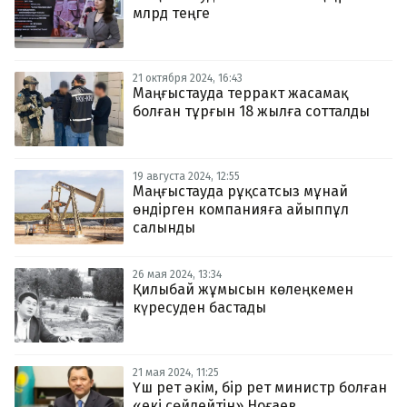
млрд теңге
21 октября 2024, 16:43
Маңғыстауда терракт жасамақ
болған тұрғын 18 жылға сотталды
19 августа 2024, 12:55
Маңғыстауда рұқсатсыз мұнай
өндірген компанияға айыппұл
салынды
26 мая 2024, 13:34
Қилыбай жұмысын көлеңкемен
күресуден бастады
21 мая 2024, 11:25
Үш рет әкім, бір рет министр болған
«екі сөйлейтін» Ноғаев