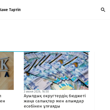
Және Тәртіп
3 июня 2026, 16:50
л
Ауылдық округтердің бюджеті
ден
жаңа салықтар мен алымдар
есебінен ұлғаяды