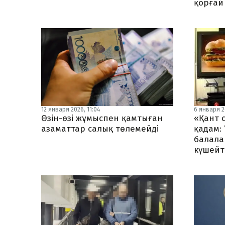
қорғай
12 января 2026, 11:04
6 января 2
Өзін-өзі жұмыспен қамтыған
«Қант 
азаматтар салық төлемейді
қадам:
балала
күшейт