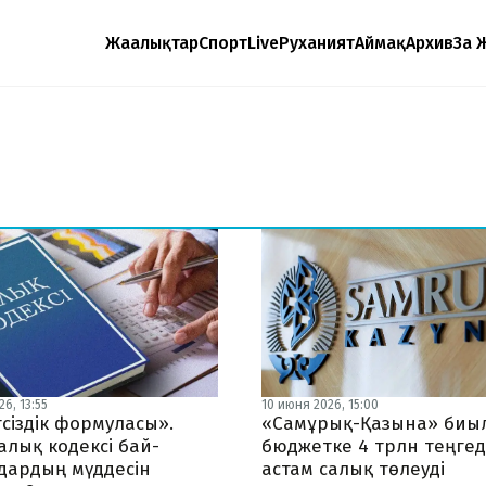
Жаңалықтар
Спорт
Live
Руханият
Аймақ
Архив
Заң 
6, 13:55
10 июня 2026, 15:00
сіздік формуласы».
«Самұрық-Қазына» биы
алық кодексі бай-
бюджетке 4 трлн теңге
дардың мүддесін
астам салық төлеуді