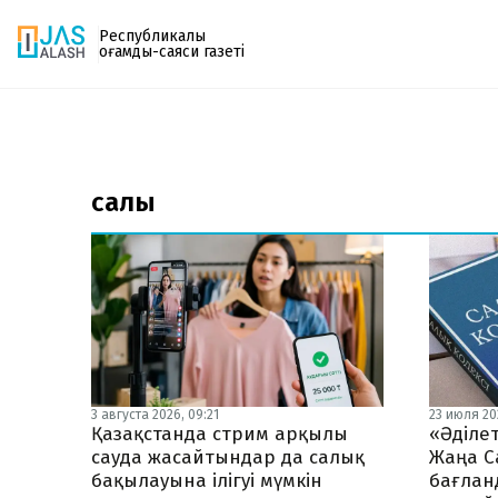
Республикалық
қоғамдық-саяси газеті
Газетке жазылу
PDF форматтағы газетті ай сайын электронды
салық
поштаңызға алып отырыңыз. Жаңа нөмір
шыққан сәтте сізге бірден жіберіледі. Тек email
енгізіңіз, біз қалғанын өзіміз жібереміз.
3 августа 2026, 09:21
23 июля 202
Қазақстанда стрим арқылы
«Әділет
сауда жасайтындар да салық
Жаңа С
бақылауына ілігуі мүмкін
бағлан