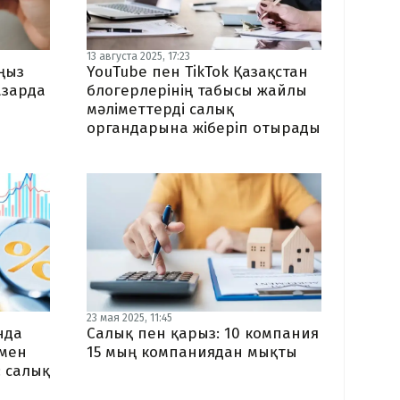
13 августа 2025, 17:23
ңыз
YouTube пен TikTok Қазақстан
азарда
блогерлерінің табысы жайлы
мәліметтерді салық
органдарына жіберіп отырады
23 мая 2025, 11:45
нда
Салық пен қарыз: 10 компания
 мен
15 мың компаниядан мықты
 салық