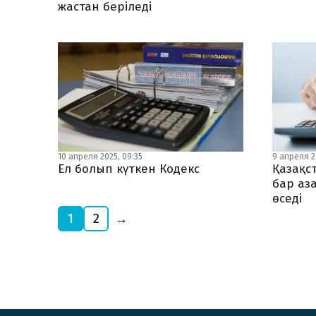
жастан беріледі
10 апреля 2025, 09:35
9 апреля 20
Ел болып күткен Кодекс
Қазақс
бар аз
өседі
1
2
→