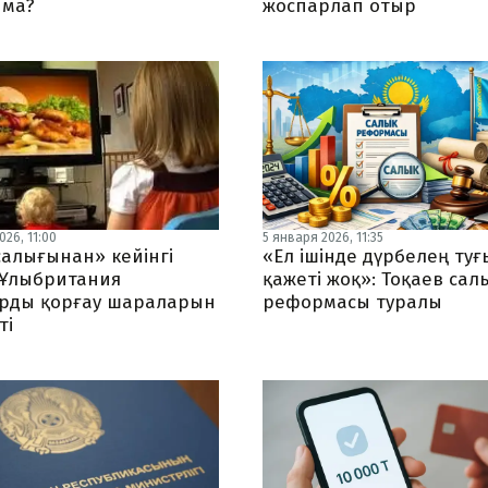
 ма?
жоспарлап отыр
026, 11:00
5 января 2026, 11:35
салығынан» кейінгі
«Ел ішінде дүрбелең ту
 Ұлыбритания
қажеті жоқ»: Тоқаев сал
рды қорғау шараларын
реформасы туралы
ті