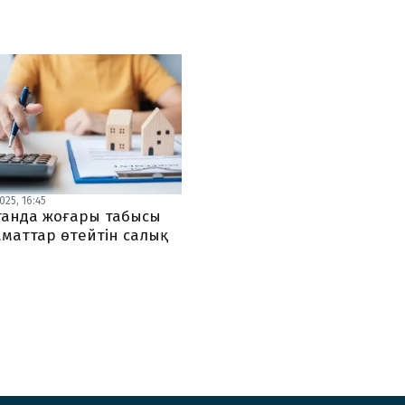
25, 16:45
танда жоғары табысы
аматтар өтейтін салық