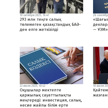
10 октября 2025, 16:41
26 сентябр
293 млн теңге салық
«Шағын
төлемеген қазақстандық БАӘ-
деклар
ден елге жеткізілді
— ҰЭМ»
22 июля 2025, 10:43
10 июля 202
Оқушылар мектепте
Қайтем
қаржылық сауаттылықты
жазғаны
меңгереді: инвестиция, салық,
несие жайлы білім ерте