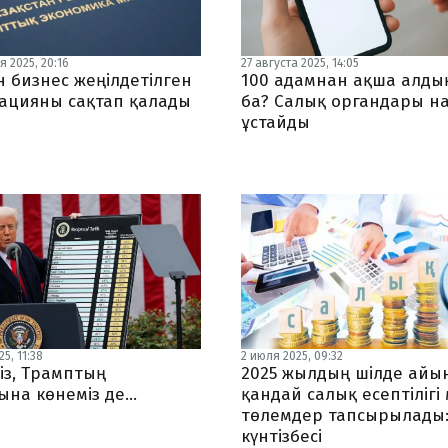
я 2025, 20:16
27 августа 2025, 14:05
 бизнес жеңілдетілген
100 адамнан ақша алды
ацияны сақтап қалады
ба? Салық органдары н
ұстайды
5, 11:38
2 июля 2025, 09:32
із, Трамптың
2025 жылдың шілде айы
на көнеміз де...
қандай салық есептілігі
төлемдер тапсырылады:
күнтізбесі