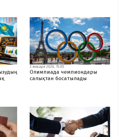
3 января 2026, 15:05
ғызудың
Олимпиада чемпиондары
ық
салықтан босатылады