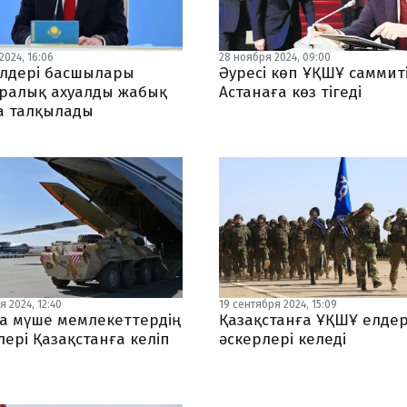
2024, 16:06
28 ноября 2024, 09:00
лдері басшылары
Әуресі көп ҰҚШҰ саммит
ралық ахуалды жабық
Астанаға көз тігеді
 талқылады
 2024, 12:40
19 сентября 2024, 15:09
а мүше мемлекеттердің
Қазақстанға ҰҚШҰ елдер
ері Қазақстанға келіп
әскерлері келеді