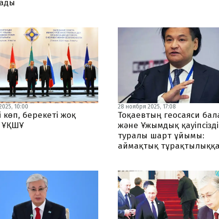
ады
2025, 10:00
28 ноября 2025, 17:08
 көп, берекеті жоқ
Тоқаевтың геосаяси ба
 ҰҚШҰ
және Ұжымдық қауіпсізді
туралы шарт ұйымы:
аймақтық тұрақтылыққа