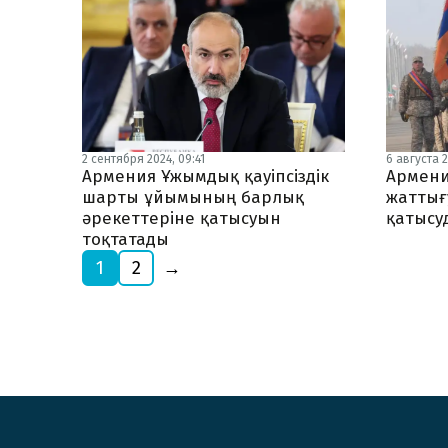
2 сентября 2024, 09:41
6 августа 2
Армения Ұжымдық қауіпсіздік
Армени
шарты ұйымының барлық
жаттығ
әрекеттеріне қатысуын
қатысу
тоқтатады
1
2
→