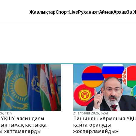
Жаңалықтар
Спорт
Live
Руханият
Аймақ
Архив
Заң 
6, 11:15
21 апреля 2026, 14:41
с ҰҚШҰ аясындағы
Пашинян: «Армения ҰҚ
 ынтымақтастыққа
қайта оралуды
ы хаттамаларды
жоспарламайды»