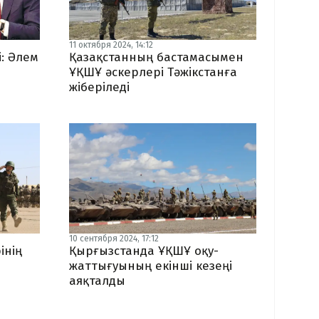
11 октября 2024, 14:12
і: Әлем
Қазақстанның бастамасымен
ҰҚШҰ әскерлері Тәжікстанға
жіберіледі
10 сентября 2024, 17:12
інің
Қырғызстанда ҰҚШҰ оқу-
жаттығуының екінші кезеңі
аяқталды