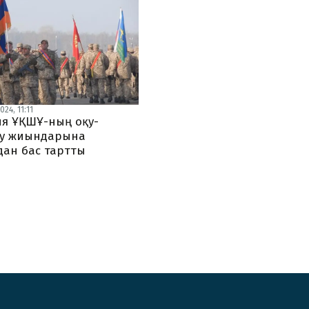
024, 11:11
я ҰҚШҰ-ның оқу-
у жиындарына
дан бас тартты