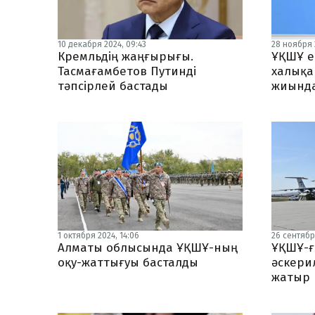
10 декабря 2024, 09:43
28 ноября 
Кремльдің жаңғырығы.
ҰҚШҰ е
Тасмағамбетов Путинді
халықа
тәпсірлей бастады
жиында
1 октября 2024, 14:06
26 сентября
Алматы облысында ҰҚШҰ-ның
ҰҚШҰ-ғ
оқу-жаттығуы басталды
әскерил
жатыр