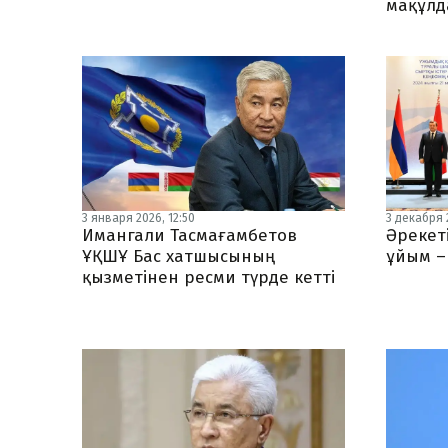
мақұлд
3 января 2026, 12:50
3 декабря 
Имангали Тасмағамбетов
Әрекеті
ҰҚШҰ Бас хатшысының
ұйым –
қызметінен ресми түрде кетті