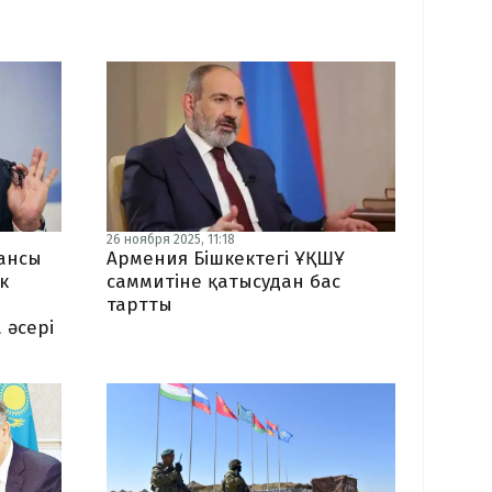
26 ноября 2025, 11:18
лансы
Армения Бішкектегі ҰҚШҰ
к
саммитіне қатысудан бас
тартты
 әсері