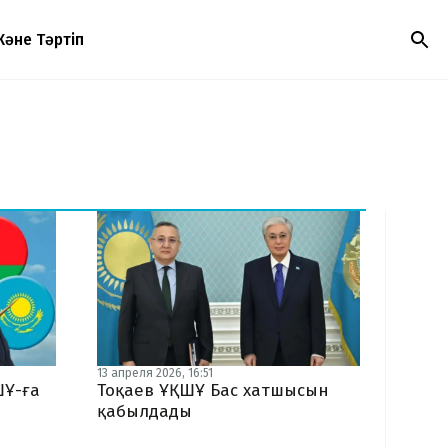
Және Тәртіп
13 апреля 2026, 16:51
ШҰ-ға
Тоқаев ҰҚШҰ Бас хатшысын
қабылдады