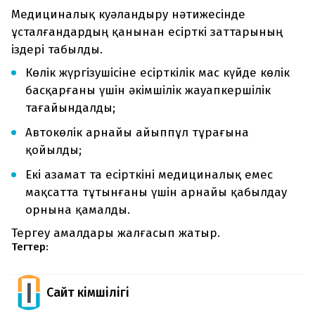
Медициналық куәландыру нәтижесінде
ұсталғандардың қанынан есірткі заттарының
іздері табылды.
Көлік жүргізушісіне есірткілік мас күйде көлік
басқарғаны үшін әкімшілік жауапкершілік
тағайындалды;
Автокөлік арнайы айыппұл тұрағына
қойылды;
Екі азамат та есірткіні медициналық емес
мақсатта тұтынғаны үшін арнайы қабылдау
орнына қамалды.
Тергеу амалдары жалғасып жатыр.
Тегтер:
Сайт Әкімшілігі