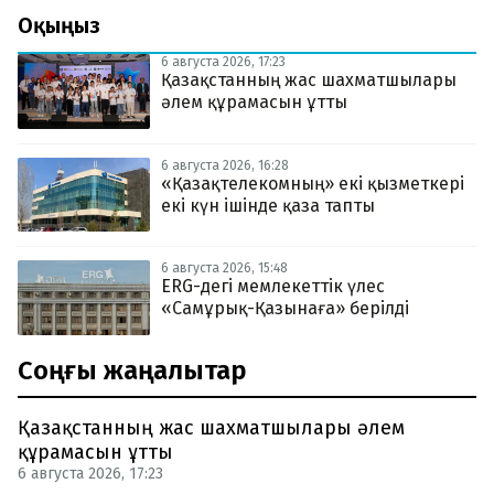
Оқыңыз
6 августа 2026, 17:23
Қазақстанның жас шахматшылары
әлем құрамасын ұтты
6 августа 2026, 16:28
«Қазақтелекомның» екі қызметкері
екі күн ішінде қаза тапты
6 августа 2026, 15:48
ERG-дегі мемлекеттік үлес
«Самұрық-Қазынаға» берілді
Соңғы жаңалықтар
Қазақстанның жас шахматшылары әлем
құрамасын ұтты
6 августа 2026, 17:23