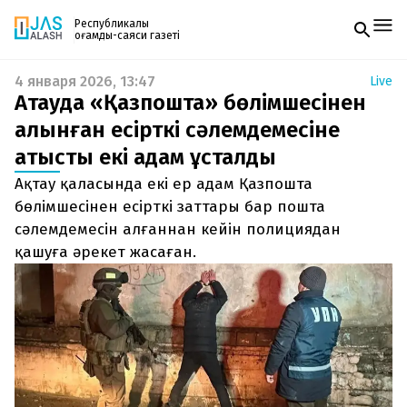
Республикалық
қоғамдық-саяси газеті
4 января 2026, 13:47
Live
Жаңалықтар
Ақтауда «Қазпошта» бөлімшесінен
Спорт
Газетке жазылу
Live
алынған есірткі сәлемдемесіне
PDF форматтағы газетті ай сайын электронды
Руханият
қатысты екі адам ұсталды
поштаңызға алып отырыңыз. Жаңа нөмір
Аймақ
шыққан сәтте сізге бірден жіберіледі. Тек email
Архив
Ақтау қаласында екі ер адам Қазпошта
енгізіңіз, біз қалғанын өзіміз жібереміз.
Заң және тәртіп
бөлімшесінен есірткі заттары бар пошта
сәлемдемесін алғаннан кейін полициядан
Редакциямен байланыс
қашуға әрекет жасаған.
+7 708 604 51 06
Жарнама бөлімі
+7 701 220 64 52
Пошта
zhasalash100@gmail.com