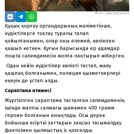
Фото: ашық дереккөз
Құқық қорғау органдарының мәліметінше,
күдіктілерге тоқтау туралы талап
қойылғанымен, олар оны елемей, көлікпен
қашып кеткен. Қуғын барысында ер адамдар
пошта сәлемдемесін жолға лақтырып жіберген.
Одан кейін күдіктілер көлікті тастап, жаяу
қашпақ болғанымен, полиция қызметкерлері
екеуін де ұстап алды.
Сараптама нәтижесі
Жүргізілген сараптама тасталған сәлемдеменің
ішінде жалпы салмағы шамамен 400 грамм
героин болғанын анықтады. Осы дерек
бойынша есірткі заттарын заңсыз тасымалдау
фактісімен қылмыстық іс қозғалды.