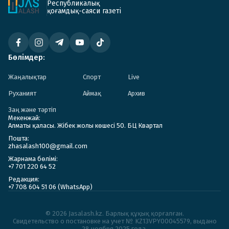
Республикалық
қоғамдық-саяси газеті
Бөлімдер:
Жаңалықтар
Спорт
Live
Руханият
Аймақ
Архив
Заң және тәртіп
Мекенжай:
Алматы қаласы. Жібек жолы көшесі 50. БЦ Квартал
Пошта:
zhasalash100@gmail.com
Жарнама бөлімі:
+7 701 220 64 52
Редакция:
+7 708 604 51 06 (WhatsApp)
© 2026 Jasalash.kz. Барлық құқық қорғалған.
Cвидетельство о постановке на учет № KZ13VPY00045579, выдано
28 ноября 2025 года.