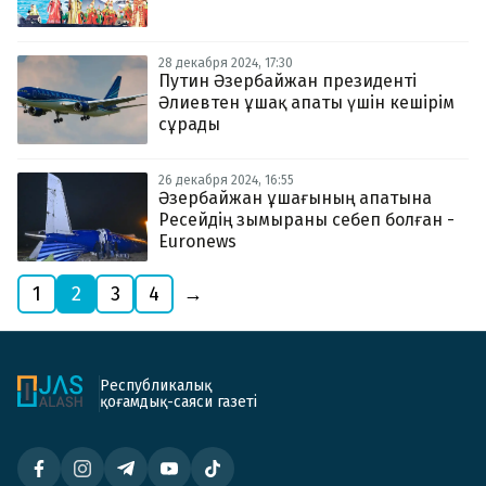
28 декабря 2024, 17:30
Путин Әзербайжан президенті
Әлиевтен ұшақ апаты үшін кешірім
сұрады
26 декабря 2024, 16:55
Әзербайжан ұшағының апатына
Ресейдің зымыраны себеп болған -
Euronews
1
2
3
4
→
Республикалық
қоғамдық-саяси газеті