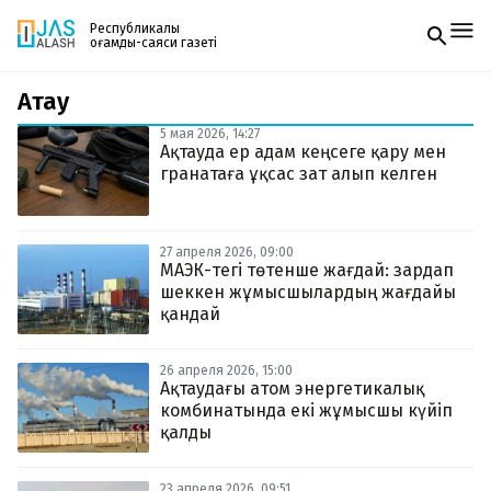
Республикалық
қоғамдық-саяси газеті
Ақтау
Жаңалықтар
Спорт
5 мая 2026, 14:27
Газетке жазылу
Live
Ақтауда ер адам кеңсеге қару мен
PDF форматтағы газетті ай сайын электронды
Руханият
гранатаға ұқсас зат алып келген
поштаңызға алып отырыңыз. Жаңа нөмір
Аймақ
шыққан сәтте сізге бірден жіберіледі. Тек email
Архив
енгізіңіз, біз қалғанын өзіміз жібереміз.
Заң және тәртіп
27 апреля 2026, 09:00
МАЭК-тегі төтенше жағдай: зардап
шеккен жұмысшылардың жағдайы
Редакциямен байланыс
+7 708 604 51 06
қандай
Жарнама бөлімі
+7 701 220 64 52
Пошта
26 апреля 2026, 15:00
zhasalash100@gmail.com
Ақтаудағы атом энергетикалық
комбинатында екі жұмысшы күйіп
қалды
23 апреля 2026, 09:51