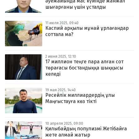
әуежайында мас күйінде жанжал
шығарғаны үшін ұсталды
11 июля 2025, 09:40
Каспий арқылы мұнай ұрлағандар
соттала ма?
2 июня 2025, 12:10
17 миллион теңге пара алған сот
төрағасы бостандыққа шыққысы
келеді
19 мая 2025, 14:40
Ресейлік миллиардердің ұлы
Маңғыстауға көз тікті
10 апреля 2025, 09:00
Қилыбайдың популизмі Жетібайға
жете алмай жатыр