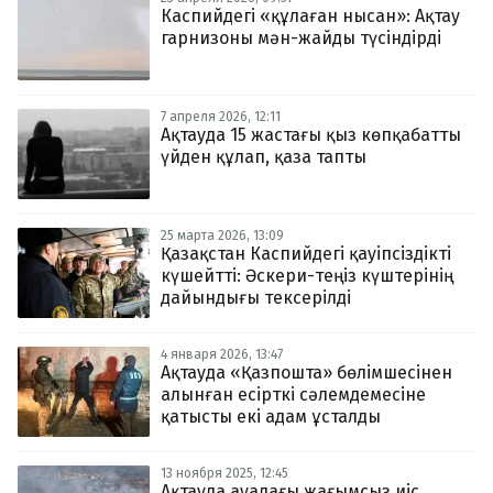
Каспийдегі «құлаған нысан»: Ақтау
гарнизоны мән-жайды түсіндірді
7 апреля 2026, 12:11
Ақтауда 15 жастағы қыз көпқабатты
үйден құлап, қаза тапты
25 марта 2026, 13:09
Қазақстан Каспийдегі қауіпсіздікті
күшейтті: Әскери-теңіз күштерінің
дайындығы тексерілді
4 января 2026, 13:47
Ақтауда «Қазпошта» бөлімшесінен
алынған есірткі сәлемдемесіне
қатысты екі адам ұсталды
13 ноября 2025, 12:45
Ақтауда ауадағы жағымсыз иіс