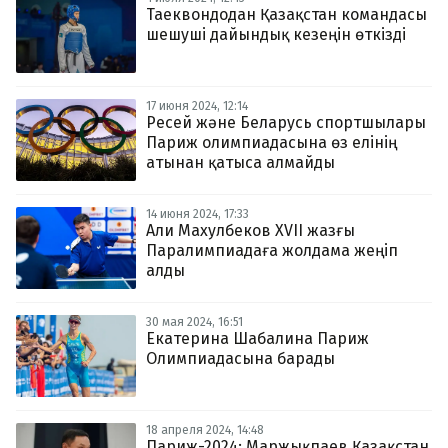
Таеквондодан Қазақстан командасы
шешуші дайындық кезеңін өткізді
17 июня 2024, 12:14
Ресей және Беларусь спортшылары
Париж олимпиадасына өз елінің
атынан қатыса алмайды
14 июня 2024, 17:33
Али Махулбеков XVII жазғы
Паралимпиадаға жолдама жеңіп
алды
30 мая 2024, 16:51
Екатерина Шабалина Париж
Олимпиадасына барады
18 апреля 2024, 14:48
Париж-2024: Маржықпаев Қазақстан