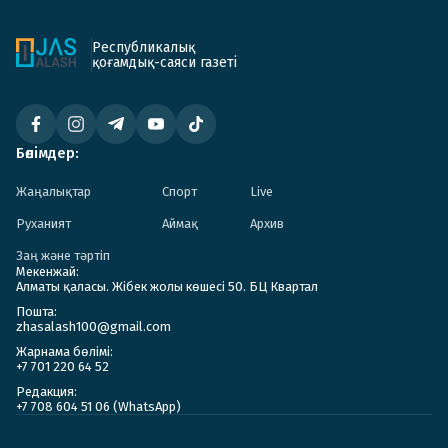
Республикалық
қоғамдық-саяси газеті
Бөлімдер:
Жаңалықтар
Спорт
Live
Руханият
Аймақ
Архив
Заң және тәртіп
Мекенжай:
Алматы қаласы. Жібек жолы көшесі 50. БЦ Квартал
Пошта:
zhasalash100@gmail.com
Жарнама бөлімі:
+7 701 220 64 52
Редакция:
+7 708 604 51 06 (WhatsApp)