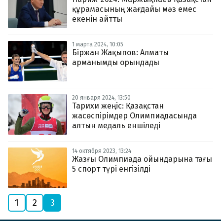
құрамасының жағдайы мәз емес
екенін айтты
1 марта 2024, 10:05
Біржан Жақыпов: Алматы
арманымды орындады
20 января 2024, 13:50
Тарихи жеңіс: Қазақстан
жасөспірімдер Олимпиадасында
алтын медаль еншіледі
14 октября 2023, 13:24
Жазғы Олимпиада ойындарына тағы
5 спорт түрі енгізілді
1
2
3