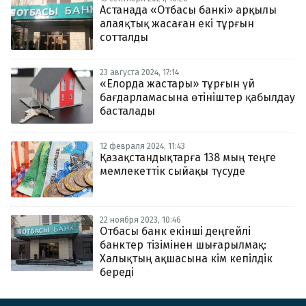
Астанада «Отбасы банкі» арқылы
алаяқтық жасаған екі тұрғын
сотталды
23 августа 2024, 17:14
«Елорда жастары» тұрғын үй
бағдарламасына өтініштер қабылдау
басталады
12 февраля 2024, 11:43
Қазақстандықтарға 138 мың теңге
мемлекеттік сыйақы түсуде
22 ноября 2023, 10:46
Отбасы банк екінші деңгейлі
банктер тізімінен шығарылмақ:
Халықтың ақшасына кім кепілдік
береді