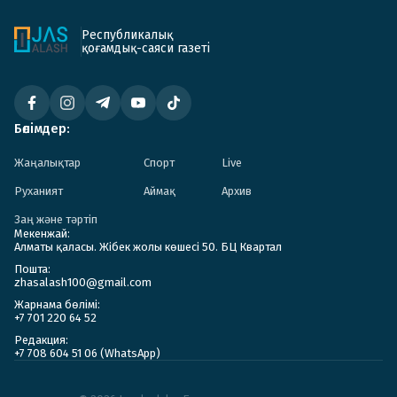
Республикалық
қоғамдық-саяси газеті
Бөлімдер:
Жаңалықтар
Спорт
Live
Руханият
Аймақ
Архив
Заң және тәртіп
Мекенжай:
Алматы қаласы. Жібек жолы көшесі 50. БЦ Квартал
Пошта:
zhasalash100@gmail.com
Жарнама бөлімі:
+7 701 220 64 52
Редакция:
+7 708 604 51 06 (WhatsApp)