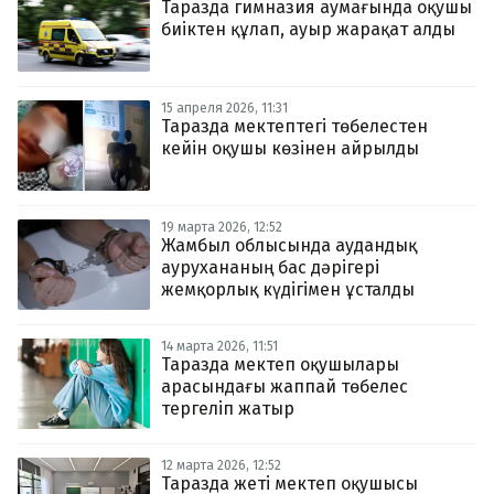
Таразда гимназия аумағында оқушы
биіктен құлап, ауыр жарақат алды
15 апреля 2026, 11:31
Таразда мектептегі төбелестен
кейін оқушы көзінен айрылды
19 марта 2026, 12:52
Жамбыл облысында аудандық
аурухананың бас дәрігері
жемқорлық күдігімен ұсталды
14 марта 2026, 11:51
Таразда мектеп оқушылары
арасындағы жаппай төбелес
тергеліп жатыр
12 марта 2026, 12:52
Таразда жеті мектеп оқушысы