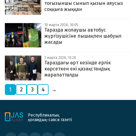
тоғызыншы сынып қызын аяусыз
соққыға жыққан
10 марта 2026, 10:05
Таразда жолаушы автобус
жүргізушісіне пышақпен шабуыл
жасады
3 марта 2026, 13:20
Тараздағы өрт кезінде ерлік
көрсеткен екі қазақстандық
марапатталды
1
2
3
4
→
Республикалық
қоғамдық-саяси газеті