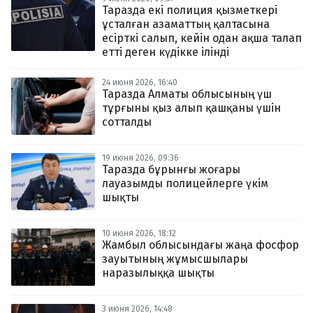
Таразда екі полиция қызметкері
ұсталған азаматтың қалтасына
есірткі салып, кейін одан ақша талап
етті деген күдікке ілінді
24 июня 2026, 16:40
Таразда Алматы облысының үш
тұрғыны қыз алып қашқаны үшін
сотталды
19 июня 2026, 09:36
Таразда бұрынғы жоғары
лауазымды полицейлерге үкім
шықты
10 июня 2026, 18:12
Жамбыл облысындағы жаңа фосфор
зауытының жұмысшылары
наразылыққа шықты
3 июня 2026, 14:48