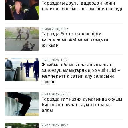
Тараздағы даулы видеодан кейін
полиция бастығы қызметінен кетеді
8 мая 2026, 11:22
Таразда бір топ жасөспірім
қатарласын жабылып соққыға
жыққан
3 мая 2026, 11:12
Жамбыл облысында анықталған
заңбұзушылықтардың әр үшіншісі –
мемлекеттік сатып алу саласына
тиесілі
3 мая 2026, 09:00
Таразда гимназия аумағында оқушы
биіктіктен құлап, ауыр жарақат
алды
2 мая 2026, 10:27