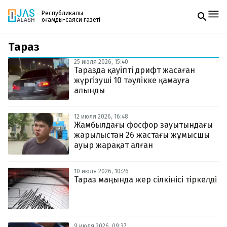
Республикалық
қоғамдық-саяси газеті
Тараз
Жаңалықтар
Спорт
25 июля 2026, 15:40
Газетке жазылу
Live
Таразда қауіпті дрифт жасаған
PDF форматтағы газетті ай сайын электронды
Руханият
жүргізуші 10 тәулікке қамауға
поштаңызға алып отырыңыз. Жаңа нөмір
Аймақ
алынды
шыққан сәтте сізге бірден жіберіледі. Тек email
Архив
енгізіңіз, біз қалғанын өзіміз жібереміз.
Заң және тәртіп
12 июля 2026, 16:48
Жамбылдағы фосфор зауытындағы
жарылыстан 26 жастағы жұмысшы
Редакциямен байланыс
+7 708 604 51 06
ауыр жарақат алған
Жарнама бөлімі
+7 701 220 64 52
Пошта
10 июля 2026, 10:26
zhasalash100@gmail.com
Тараз маңында жер сілкінісі тіркелді
9 июля 2026, 09:37