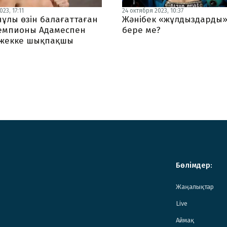
23, 17:11
24 октября 2023, 10:37
нұлы өзін балағаттаған
Жәнібек «жұлдыздарды»
емпионы Адамеспен
бере ме?
жекке шықпақшы
Бөлімдер:
Жаңалықтар
Live
Аймақ