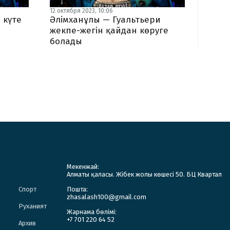
12 октября 2023, 10:06
 күте
Әлімханұлы — Гуальтьери
жекпе-жегін қайдан көруге
болады
Мекенжай:
Алматы қаласы. Жібек жолы көшесі 50. БЦ Квартал
Спорт
Пошта:
zhasalash100@gmail.com
Руханият
Жарнама бөлімі:
+7 701 220 64 52
Архив