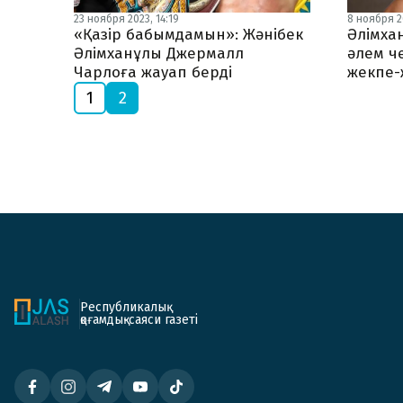
23 ноября 2023, 14:19
8 ноября 20
«Қазір бабымдамын»: Жәнібек
Әлімха
Әлімханұлы Джермалл
әлем ч
Чарлоға жауап берді
жекпе-
1
2
Республикалық
қоғамдық-саяси газеті