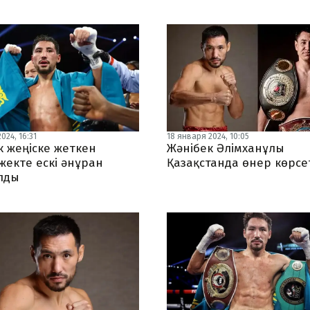
024, 16:31
18 января 2024, 10:05
к жеңіске жеткен
Жәнібек Әлімханұлы
жекте ескі әнұран
Қазақстанда өнер көрсе
лды