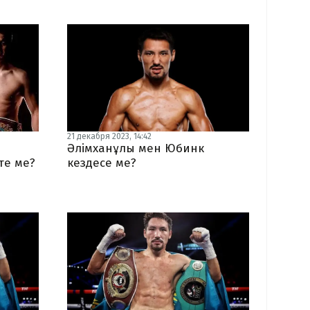
21 декабря 2023, 14:42
Әлімханұлы мен Юбинк
те ме?
кездесе ме?