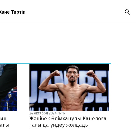
Және Тәртіп
24 октября 2024, 17:17
кин
Жәнібек Әлімханұлы Канелоға
тағы
тағы да үндеу жолдады