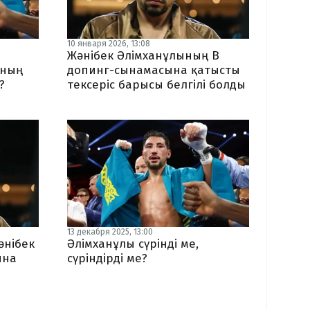
10 января 2026, 13:08
Жәнібек Әлімханұлының В
аның
допинг-сынамасына қатысты
?
тексеріс барысы белгілі болды
13 декабря 2025, 13:00
әнібек
Әлімханұлы сүрінді ме,
ына
сүріндірді ме?