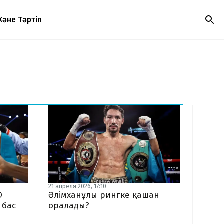
Және Тәртіп
21 апреля 2026, 17:10
O
Әлімханұлы рингке қашан
 бас
оралады?