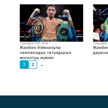
4 декабря 2025, 10:10
3 декабря 2
Жәнібек Әлімханұлы
Жәнібе
чемпиондық титулдарын
дауына 
жоғалтуы мүмкін
1
2
→