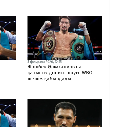
5 февраля 2026, 12:15
Жәнібек Әлімханұлына
қатысты допинг дауы: WBO
шешім қабылдады