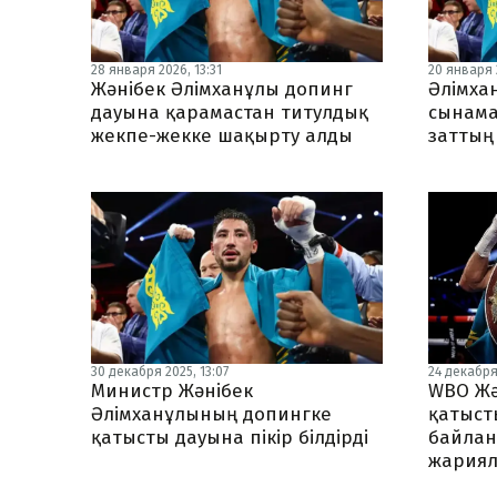
28 января 2026, 13:31
20 января 
Жәнібек Әлімханұлы допинг
Әлімха
дауына қарамастан титулдық
сынама
жекпе-жекке шақырту алды
заттың
30 декабря 2025, 13:07
24 декабря 
Министр Жәнібек
WBO Жә
Әлімханұлының допингке
қатыст
қатысты дауына пікір білдірді
байлан
жария