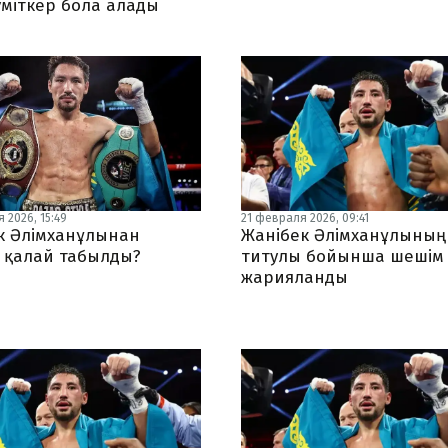
үміткер бола алады
 2026, 15:49
21 февраля 2026, 09:41
к Әлімханұлынан
Жанібек Әлімханұлының
 қалай табылды?
титулы бойынша шешім
жарияланды