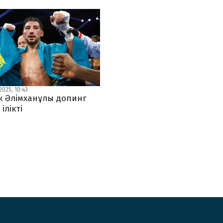
025, 10:43
к Әлімханұлы допинг
ілікті