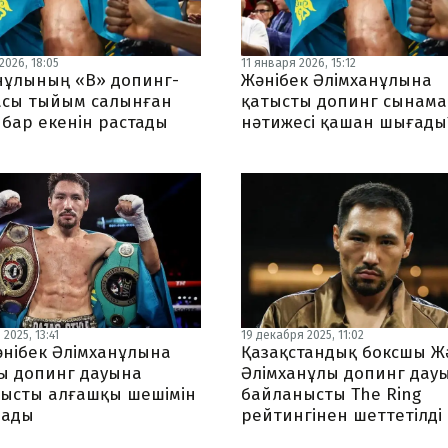
2026, 18:05
11 января 2026, 15:12
нұлының «В» допинг-
Жәнібек Әлімханұлына
сы тыйым салынған
қатысты допинг сынам
 бар екенін растады
нәтижесі қашан шығады
2025, 13:41
19 декабря 2025, 11:02
нібек Әлімханұлына
Қазақстандық боксшы Ж
ы допинг дауына
Әлімханұлы допинг дау
ысты алғашқы шешімін
байланысты The Ring
лады
рейтингінен шеттетілді