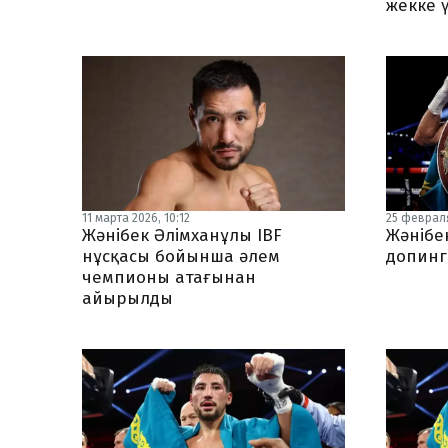
жекке 
11 марта 2026, 10:12
25 февраля
Жәнібек Әлімханұлы IBF
Жәнібе
нұсқасы бойынша әлем
допинг
чемпионы атағынан
айырылды