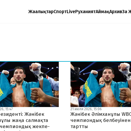
Жаңалықтар
Спорт
Live
Руханият
Аймақ
Архив
Заң 
6, 15:47
21 июля 2026, 15:06
езиденті: Жәнібек
Жәнібек Әлімханұлы WB
нұлы жаңа салмақта
чемпиондық белбеуінен
 чемпиондық жекпе-
тартты