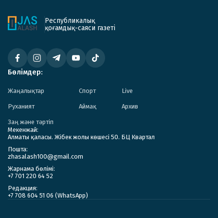
Республикалық
қоғамдық-саяси газеті
Бөлімдер:
Жаңалықтар
Спорт
Live
Руханият
Аймақ
Архив
Заң және тәртіп
Мекенжай:
Алматы қаласы. Жібек жолы көшесі 50. БЦ Квартал
Пошта:
zhasalash100@gmail.com
Жарнама бөлімі:
+7 701 220 64 52
Редакция:
+7 708 604 51 06 (WhatsApp)