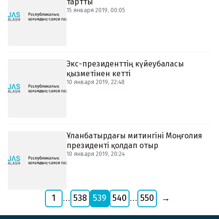
тартты
15 января 2019, 00:05
Экс-президенттің күйеубаласы
қызметінен кетті
10 января 2019, 22:48
Ұланбатырдағы митингіні Моңғолия
президенті қолдап отыр
10 января 2019, 20:24
1
538
539
540
550
→
…
…