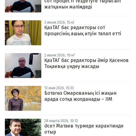
сот процесті тездетуге тырысып
жатқанын мәлімдеді
3 июня 2026, 15:41
ҚазТАГ бас редакторы сот
процесінің ашық өтуін талап етті
2 июня 2026, 10:47
ҚазТАГ бас редакторы Әмір Қасенов
Тоқаевқа үндеу жасады
13 мая 2026, 15:33
Ботагөз Омарованың ісі жақын
арада сотқа жолданады – ІІМ
28 марта 2026, 10:12
Әсет Матаев түрмеде карантинде
отыр