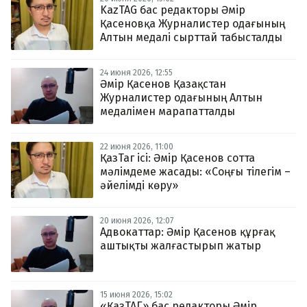
KazTAG бас редакторы Әмір
Қасеновқа Журналистер одағының
Алтын медалі сырттай табысталды
24 июня 2026, 12:55
Әмір Қасенов Қазақстан
Журналистер одағының Алтын
медалімен марапатталды
22 июня 2026, 11:00
ҚазТаг ісі: Әмір Қасенов сотта
мәлімдеме жасады: «Соңғы тілегім –
әйелімді көру»
20 июня 2026, 12:07
Адвокаттар: Әмір Қасенов құрғақ
аштықты жалғастырып жатыр
15 июня 2026, 15:02
«ҚазТАГ» бас редакторы Әмір