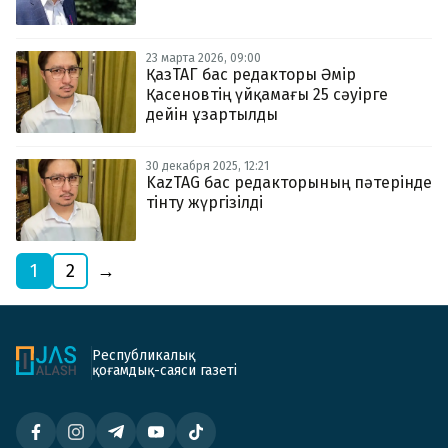
23 марта 2026, 09:00
ҚазТАГ бас редакторы Әмір
Қасеновтің үйқамағы 25 сәуірге
дейін ұзартылды
30 декабря 2025, 12:21
KazTAG бас редакторының пәтерінде
тінту жүргізілді
1
2
→
Республикалық
қоғамдық-саяси газеті