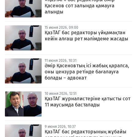
Қасенов сот залында қамауға
алынды
15 июня 2026, 09:00
ҚазТАГ бас редакторы үйқамақтан
кейін алғаш рет мәлімдеме жасады
11 июня 2026, 10:31
Әмір Қасеновтың ісі жабық қаралса,
оны цензура ретінде бағалауға
болады – адвокат
10 июня 2026, 12:51
ҚазТАГ журналистеріне қатысты сот
11 маусымда басталады
9 июня 2026, 10:37
ҚазТАГ бас редакторының жұбайы