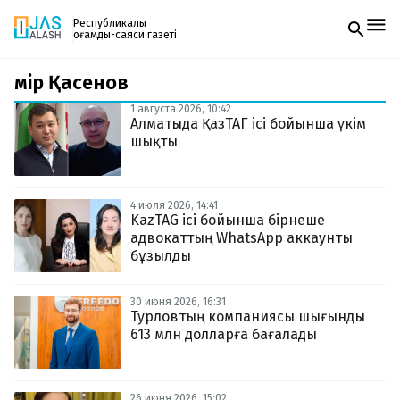
Республикалық
қоғамдық-саяси газеті
Әмір Қасенов
Жаңалықтар
Спорт
1 августа 2026, 10:42
Газетке жазылу
Live
Алматыда ҚазТАГ ісі бойынша үкім
PDF форматтағы газетті ай сайын электронды
Руханият
шықты
поштаңызға алып отырыңыз. Жаңа нөмір
Аймақ
шыққан сәтте сізге бірден жіберіледі. Тек email
Архив
енгізіңіз, біз қалғанын өзіміз жібереміз.
Заң және тәртіп
4 июля 2026, 14:41
KazTAG ісі бойынша бірнеше
адвокаттың WhatsApp аккаунты
Редакциямен байланыс
+7 708 604 51 06
бұзылды
Жарнама бөлімі
+7 701 220 64 52
Пошта
30 июня 2026, 16:31
zhasalash100@gmail.com
Турловтың компаниясы шығынды
613 млн долларға бағалады
26 июня 2026, 15:02