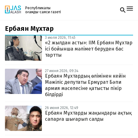
Республикалық
қоғамдық-саяси газеті
Ербаян Мұхтар
Жаңалықтар
Спорт
3 июля 2026, 11:45
Газетке жазылу
Live
«2 жылдан асты»: ІІМ Ербаян Мұхтар
PDF форматтағы газетті ай сайын электронды
Руханият
ісі бойынша мәлімет беруден бас
поштаңызға алып отырыңыз. Жаңа нөмір
Аймақ
тартты
шыққан сәтте сізге бірден жіберіледі. Тек email
Архив
енгізіңіз, біз қалғанын өзіміз жібереміз.
Заң және тәртіп
27 июня 2026, 09:34
Ербаян Мұхтардың өлімінен кейін
Мәжіліс депутаты Ермұрат Бәпи
Редакциямен байланыс
+7 708 604 51 06
армия мәселесіне қатысты пікір
Жарнама бөлімі
білдірді
+7 701 220 64 52
Пошта
zhasalash100@gmail.com
26 июня 2026, 12:49
Ербаян Мұхтарды жақындары ақтық
сапарға шығарып салды