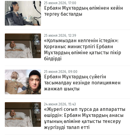
25 июня 2026, 17:00
Ербаян Мұхтардың өлімінен кейін
тергеу басталды
25 июня 2026, 12:39
«Қолымыздан келгенін істедік»:
Қорғаныс министрлігі Ербаян
Мұхтардың өліміне қатысты пікір
білдірді
25 июня 2026, 09:00
Ербаян Мұхтардың сүйегін
тасымалдау кезінде полициямен
жанжал шықты
24 июня 2026, 15:43
«Жүрегі соғып тұрса да аппаратты
өшірді»: Ербаян Мұхтардың анасы
ұлының өліміне қатысты тексеру
жүргізуді талап етті