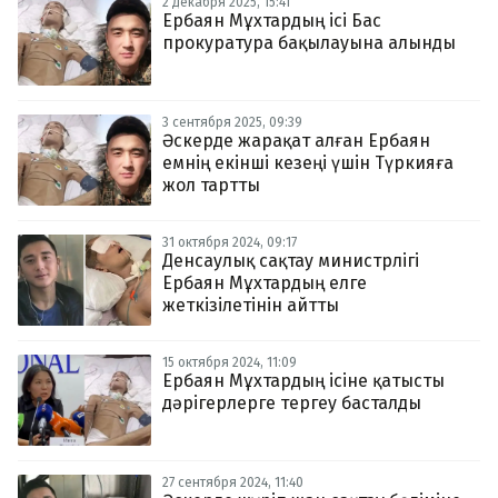
2 декабря 2025, 15:41
Ербаян Мұхтардың ісі Бас
прокуратура бақылауына алынды
3 сентября 2025, 09:39
Әскерде жарақат алған Ербаян
емнің екінші кезеңі үшін Түркияға
жол тартты
31 октября 2024, 09:17
Денсаулық сақтау министрлігі
Ербаян Мұхтардың елге
жеткізілетінін айтты
15 октября 2024, 11:09
Ербаян Мұхтардың ісіне қатысты
дәрігерлерге тергеу басталды
27 сентября 2024, 11:40