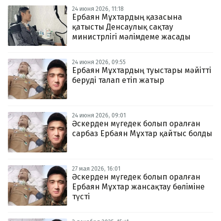
24 июня 2026, 11:18
Ербаян Мұхтардың қазасына
қатысты Денсаулық сақтау
министрлігі мәлімдеме жасады
24 июня 2026, 09:55
Ербаян Мұхтардың туыстары мәйітті
беруді талап етіп жатыр
24 июня 2026, 09:01
Әскерден мүгедек болып оралған
сарбаз Ербаян Мұхтар қайтыс болды
27 мая 2026, 16:01
Әскерден мүгедек болып оралған
Ербаян Мұхтар жансақтау бөліміне
түсті