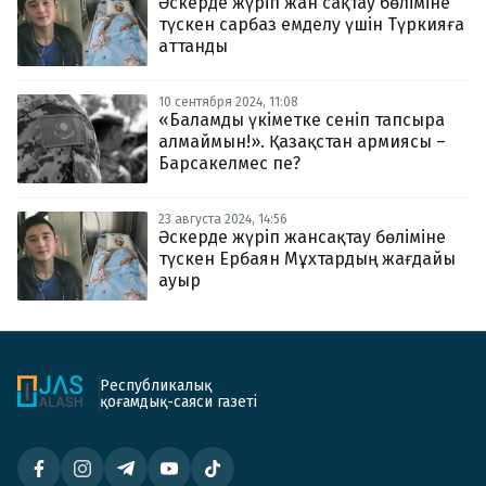
Әскерде жүріп жан сақтау бөліміне
түскен сарбаз емделу үшін Түркияға
аттанды
10 сентября 2024, 11:08
«Баламды үкіметке сеніп тапсыра
алмаймын!». Қазақстан армиясы –
Барсакелмес пе?
23 августа 2024, 14:56
Әскерде жүріп жансақтау бөліміне
түскен Ербаян Мұхтардың жағдайы
ауыр
Республикалық
қоғамдық-саяси газеті