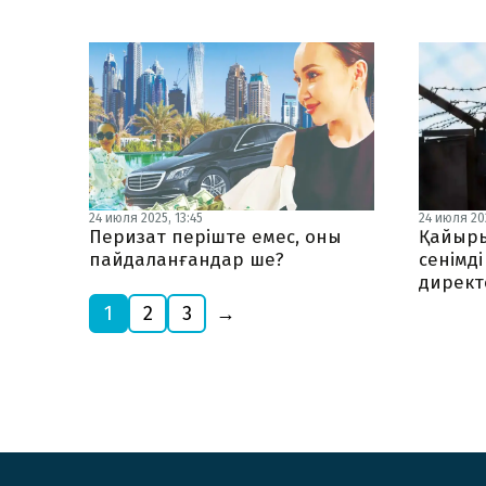
24 июля 2025, 13:45
24 июля 202
Перизат періште емес, оны
Қайыры
пайдаланғандар ше?
сенімді
дирек
1
2
3
→