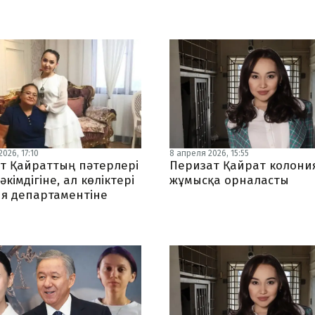
026, 17:10
8 апреля 2026, 15:55
т Қайраттың пәтерлері
Перизат Қайрат колони
әкімдігіне, ал көліктері
жұмысқа орналасты
я департаментіне