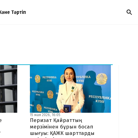
Және Тәртіп
15 мая 2026, 16:05
е
Перизат Қайраттың
мерзімінен бұрын босап
?
шығуы: ҚАЖК шарттарды