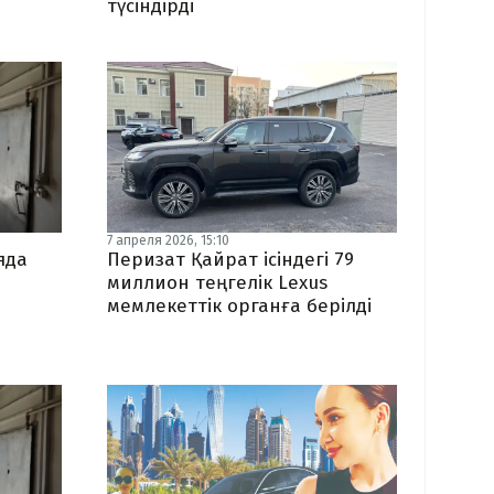
түсіндірді
7 апреля 2026, 15:10
яда
Перизат Қайрат ісіндегі 79
миллион теңгелік Lexus
мемлекеттік органға берілді