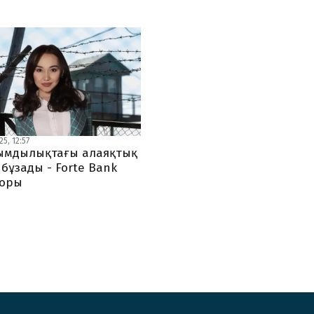
5, 12:57
мдылықтағы алаяқтық
 бұзады - Forte Bank
торы