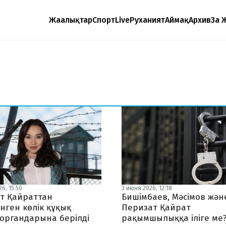
Жаңалықтар
Спорт
Live
Руханият
Аймақ
Архив
Заң 
6, 15:50
3 июня 2026, 12:18
т Қайраттан
Бишімбаев, Мәсімов жән
нген көлік құқық
Перизат Қайрат
 органдарына берілді
рақымшылыққа іліге ме