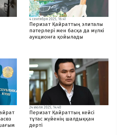
4 сентября 2025, 16:41
Перизат Қайраттың элиталы
пәтерлері мен басқа да мүлкі
аукционға қойылады
24 июля 2025, 14:40
айрат
Перизат Қайраттың кейсі
пасөз
тұтас жүйенің шалдыққан
 шағым
дерті