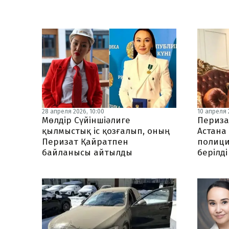
28 апреля 2026, 10:00
10 апреля 2
Мөлдір Сүйіншіәлиге
Периза
қылмыстық іс қозғалып, оның
Астана 
Перизат Қайратпен
полици
байланысы айтылды
берілді