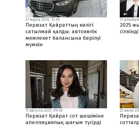
27 марта 2026, 12:30
31 декабря 
Перизат Қайраттың көлігі
2025 ж
сатылмай қалды: автокөлік
сілкінд
мемлекет балансына берілуі
мүмкін
11 августа 2025, 09:40
25 июля 202
Перизат Қайрат сот шешіміне
Периза
апелляциялық шағым түсірді
соттал