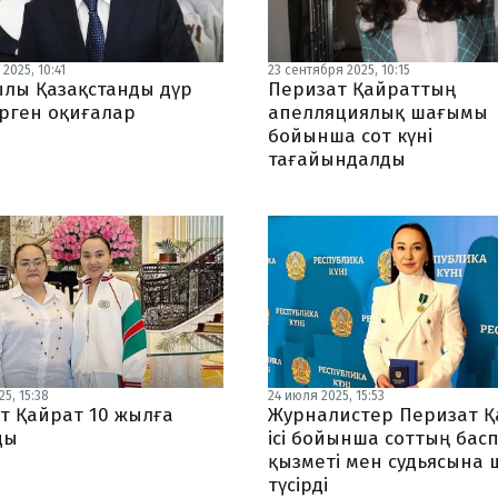
2025, 10:41
23 сентября 2025, 10:15
ылы Қазақстанды дүр
Перизат Қайраттың
ірген оқиғалар
апелляциялық шағымы
бойынша сот күні
тағайындалды
5, 15:38
24 июля 2025, 15:53
т Қайрат 10 жылға
Журналистер Перизат Қ
ды
ісі бойынша соттың бас
қызметі мен судьясына
түсірді