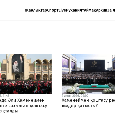
Жаңалықтар
Спорт
Live
Руханият
Аймақ
Архив
Заң 
, 11:48
7 июля 2026, 09:00
нда Әли Хаменеимен
Хаменеймен қоштасу рәс
үнге созылған қоштасу
кімдер қатысты?
аяқталды