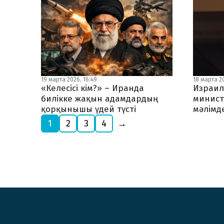
19 марта 2026, 16:49
18 марта 20
«Келесісі кім?» – Иранда
Израил
билікке жақын адамдардың
минист
қорқынышы үдей түсті
мәлімд
1
2
3
4
→