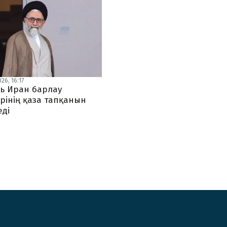
26, 16:17
ь Иран барлау
рінің қаза тапқанын
еді