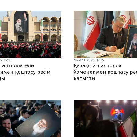
, 15:10
4 июля 2026, 13:15
 аятолла Әли
Қазақстан аятолла
имен қоштасу рәсімі
Хаменеимен қоштасу рәс
ды
қатысты