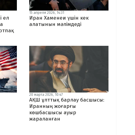
15 апреля 2026, 14:31
і ел
Иран Хаменеи үшін кек
а
алатынын мәлімдеді
ртпақ
20 марта 2026, 10:47
АҚШ ұлттық барлау басшысы:
Иранның жоғарғы
көшбасшысы ауыр
жараланған