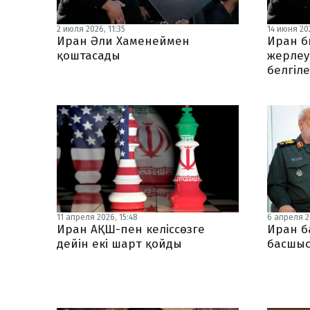
2 июля 2026, 11:35
14 июня 202
Иран Әли Хаменеймен
Иран б
қоштасады
жерлеу 
белгіле
11 апреля 2026, 15:48
6 апреля 20
Иран АҚШ-пен келіссөзге
Иран б
дейін екі шарт қойды
басшыс