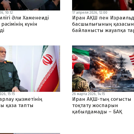
6, 10:12
17 апреля 2026, 12:00
илігі Әли Хаменеиді
Иран АҚШ пен Израильд
рәсімінің күнін
басшылығының қазасын
ді
байланысты жауапқа та
26, 15:15
26 марта 2026, 14:15
арлау қызметінің
Иран АҚШ-тың соғысты
ы қаза тапты
тоқтату жоспарын
қабылдамады – БАҚ