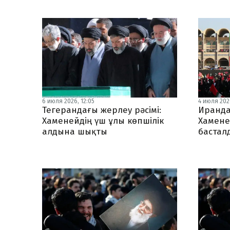
6 июля 2026, 12:05
4 июля 2026
Тегерандағы жерлеу рәсімі:
Иранда
Хаменейдің үш ұлы көпшілік
Хамене
алдына шықты
бастал