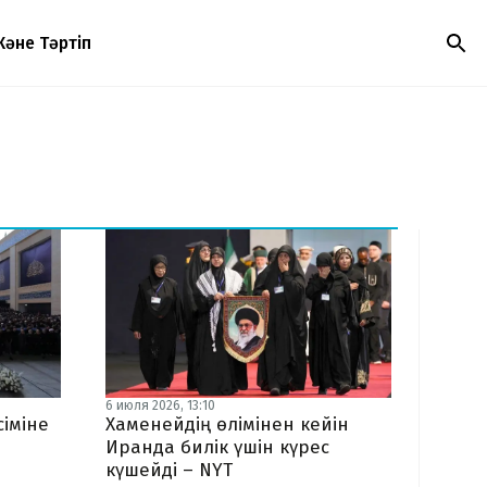
Және Тәртіп
6 июля 2026, 13:10
іміне
Хаменейдің өлімінен кейін
Иранда билік үшін күрес
күшейді – NYT