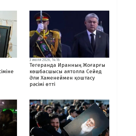
3 июля 2026, 14:16
Тегеранда Иранның Жоғарғы
іміне
көшбасшысы аятолла Сейед
Әли Хаменеймен қоштасу
рәсімі өтті