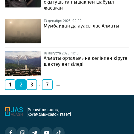
оқытушыға пышақпен шабуыл
жасаған
13 декабря 2025, 09:00
Мумбайдан да ауасы лас Алматы
18 августа 2025, 11:18
Алматы орталығына көлікпен кіруге
шектеу енгізіледі
1
2
3
7
→
…
Республикалық
қоғамдық-саяси газеті