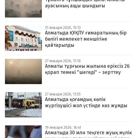
ауасының ащы шындығы
31 января 2026, 15:13
Алматыда ҚҰҚПУ ғимаратының бір
бөлігі мемлекет меншігіне
қайтарылды
27 января 2026, 17:10
Алматы тұрғыны жылына еріксіз 26
қорап темекі "шегеді" – зерттеу
27 января 2026, 11:55
Алматыда қоғамдық көлік
жүргізушісі жол үстінде көз жұмды
19 января 2026, 16:41
Алматыда 30 млн теңгеге жуық мүлік