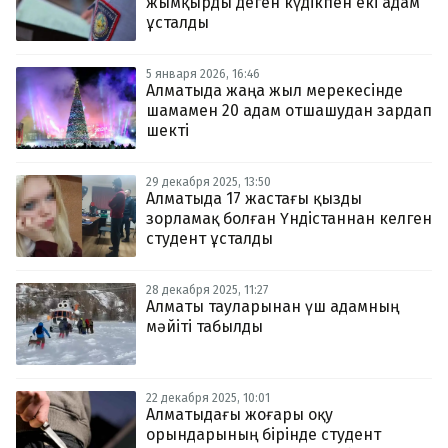
жымқырды деген күдікпен екі адам
ұсталды
5 января 2026, 16:46
Алматыда жаңа жыл мерекесінде
шамамен 20 адам отшашудан зардап
шекті
29 декабря 2025, 13:50
Алматыда 17 жастағы қызды
зорламақ болған Үндістаннан келген
студент ұсталды
28 декабря 2025, 11:27
Алматы тауларынан үш адамның
мәйіті табылды
22 декабря 2025, 10:01
Алматыдағы жоғары оқу
орындарының бірінде студент