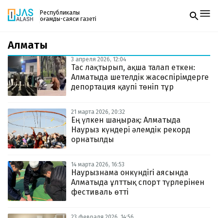
Республикалық
қоғамдық-саяси газеті
Алматы
Жаңалықтар
Спорт
3 апреля 2026, 12:04
Газетке жазылу
Live
Тас лақтырып, ақша талап еткен:
PDF форматтағы газетті ай сайын электронды
Руханият
Алматыда шетелдік жасөспірімдерге
поштаңызға алып отырыңыз. Жаңа нөмір
Аймақ
депортация қаупі төніп тұр
шыққан сәтте сізге бірден жіберіледі. Тек email
Архив
енгізіңіз, біз қалғанын өзіміз жібереміз.
Заң және тәртіп
21 марта 2026, 20:32
Ең үлкен шаңырақ: Алматыда
Наурыз күндері әлемдік рекорд
Редакциямен байланыс
+7 708 604 51 06
орнатылды
Жарнама бөлімі
+7 701 220 64 52
Пошта
14 марта 2026, 16:53
zhasalash100@gmail.com
Наурызнама онкүндігі аясында
Алматыда ұлттық спорт түрлерінен
фестиваль өтті
23 февраля 2026, 14:56