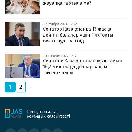
жауапқа тартыла ма?
3 октября 2024, 12:52
Сенатор Қазақстанда 13 жасқа
дейінгі балалар үшін ТикТокты
бұғаттауды ұсынды
30 апреля 2024, 16:47
Сенатор: Қазақстаннан жыл сайын
16,7 миллиард доллар заңсыз
шығарылады
1
2
→
Республикалық
қоғамдық-саяси газеті