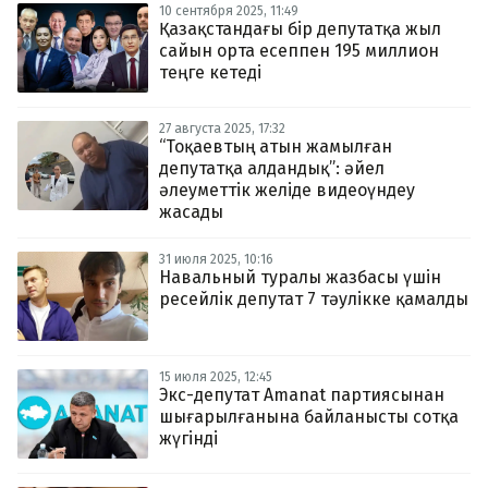
10 сентября 2025, 11:49
Қазақстандағы бір депутатқа жыл
сайын орта есеппен 195 миллион
теңге кетеді
27 августа 2025, 17:32
“Тоқаевтың атын жамылған
депутатқа алдандық”: әйел
әлеуметтік желіде видеоүндеу
жасады
31 июля 2025, 10:16
Навальный туралы жазбасы үшін
ресейлік депутат 7 тәулікке қамалды
15 июля 2025, 12:45
Экс-депутат Amanat партиясынан
шығарылғанына байланысты сотқа
жүгінді