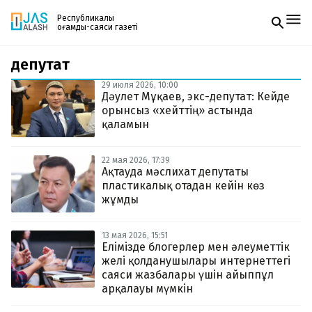
Республикалық
қоғамдық-саяси газеті
депутат
Жаңалықтар
Спорт
29 июля 2026, 10:00
Газетке жазылу
Live
Дәулет Мұқаев, экс-депутат: Кейде
PDF форматтағы газетті ай сайын электронды
Руханият
орынсыз «хейттің» астында
поштаңызға алып отырыңыз. Жаңа нөмір
Аймақ
қаламын
шыққан сәтте сізге бірден жіберіледі. Тек email
Архив
енгізіңіз, біз қалғанын өзіміз жібереміз.
Заң және тәртіп
22 мая 2026, 17:39
Ақтауда мәслихат депутаты
пластикалық отадан кейін көз
Редакциямен байланыс
+7 708 604 51 06
жұмды
Жарнама бөлімі
+7 701 220 64 52
Пошта
13 мая 2026, 15:51
zhasalash100@gmail.com
Елімізде блогерлер мен әлеуметтік
желі қолданушылары интернеттегі
саяси жазбалары үшін айыппұл
арқалауы мүмкін