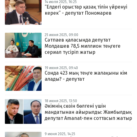
14 июля 2025, 16:25
“Елдегі орыстар қазақ тілін үйренуі
керек” - депутат Пономарев
25 июня 2025, 09:00
Сәтпаев қаласында депутат
Молдашев 78,5 миллион теңгеге
сериал түсіріп жатыр
19 июня 2025, 09:40
Сонда 423 мың теңге жалақыны кім
алады? - депутат
18 июня 2025, 13:50
Әкімнің сөзін бөлгені үшін
мандатынан айырылды: Жамбылдық
депутат Amanat-пен соттасып жатыр
9 июня 2025, 14:25