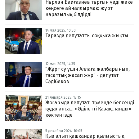
Нұрлан Байғазиев тұрғын үйді жеке
кеңсеге айналдырмақ: жұрт
наразылық білдірді
14 мая 2025, 10:50
Таразда депутатты соққыға жықты
12 мая 2025, 14:35
"Жұрт су үшін Аллаға жалбарынып,
тасаттық жасап жүр” - депутат
Сәдібеков
21 января 2025, 13:15
Жоғарыда депутат, төменде белсенді
қудаланса... «Әділетті Қазақстанды»
көктен ізде
5 декабря 2024, 10:05
Қыз алып қашқандар қылмыстық