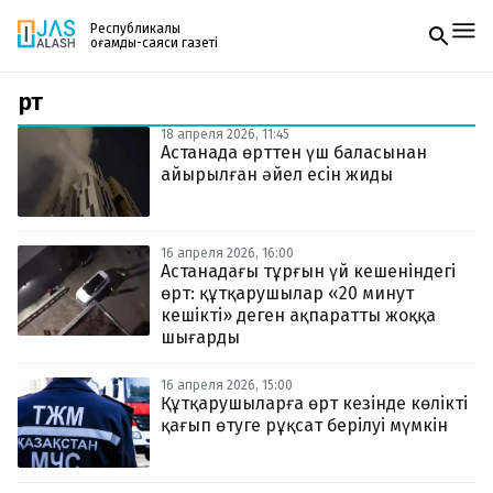
Республикалық
қоғамдық-саяси газеті
өрт
Жаңалықтар
Спорт
18 апреля 2026, 11:45
Газетке жазылу
Live
Астанада өрттен үш баласынан
PDF форматтағы газетті ай сайын электронды
Руханият
айырылған әйел есін жиды
поштаңызға алып отырыңыз. Жаңа нөмір
Аймақ
шыққан сәтте сізге бірден жіберіледі. Тек email
Архив
енгізіңіз, біз қалғанын өзіміз жібереміз.
Заң және тәртіп
16 апреля 2026, 16:00
Астанадағы тұрғын үй кешеніндегі
өрт: құтқарушылар «20 минут
Редакциямен байланыс
+7 708 604 51 06
кешікті» деген ақпаратты жоққа
Жарнама бөлімі
шығарды
+7 701 220 64 52
Пошта
zhasalash100@gmail.com
16 апреля 2026, 15:00
Құтқарушыларға өрт кезінде көлікті
қағып өтуге рұқсат берілуі мүмкін