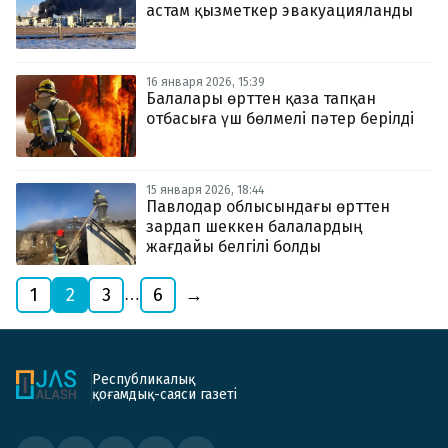
астам қызметкер эвакуацияланды
16 января 2026, 15:39
Балалары өрттен қаза тапқан
отбасыға үш бөлмелі пәтер берілді
15 января 2026, 18:44
Павлодар облысындағы өрттен
зардап шеккен балалардың
жағдайы белгілі болды
1
2
3
6
→
…
Республикалық
қоғамдық-саяси газеті