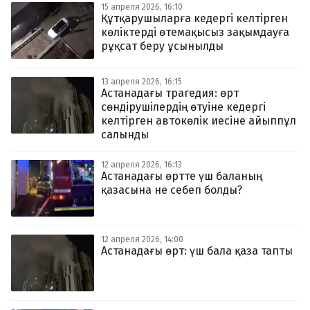
15 апреля 2026, 16:10
Құтқарушыларға кедергі келтірген
көліктерді өтемақысыз зақымдауға
рұқсат беру ұсынылды
13 апреля 2026, 16:15
Астанадағы трагедия: өрт
сөндірушілердің өтуіне кедергі
келтірген автокөлік иесіне айыппұл
салынды
12 апреля 2026, 16:13
Астанадағы өртте үш баланың
қазасына не себеп болды?
12 апреля 2026, 14:00
Астанадағы өрт: үш бала қаза тапты