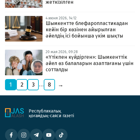
жеткізілген
4 июня 2026, 14:12
Шымкентте блефаропластикадан
кейін бір көзінен айырылған
әйелдің ісі бойынша үкім шықты
20 мая 2026, 09:28
«Үтікпен күйдірген»: Шымкенттік
әйел өз балаларын азаптағаны үшін
сотталды
1
2
3
8
→
…
Республикалық
қоғамдық-саяси газеті