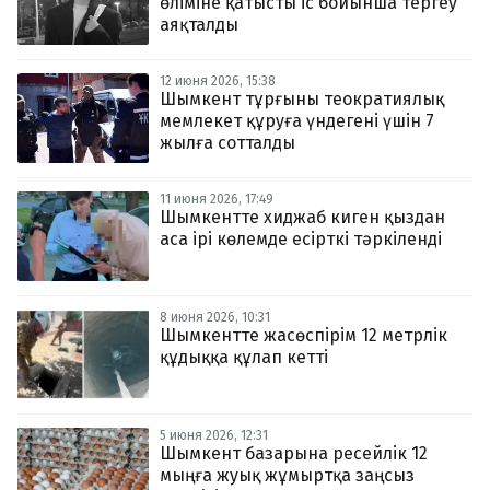
өліміне қатысты іс бойынша тергеу
аяқталды
12 июня 2026, 15:38
Шымкент тұрғыны теократиялық
мемлекет құруға үндегені үшін 7
жылға сотталды
11 июня 2026, 17:49
Шымкентте хиджаб киген қыздан
аса ірі көлемде есірткі тәркіленді
8 июня 2026, 10:31
Шымкентте жасөспірім 12 метрлік
құдыққа құлап кетті
5 июня 2026, 12:31
Шымкент базарына ресейлік 12
мыңға жуық жұмыртқа заңсыз