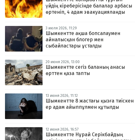
үйдің кіреберісінде балалар арбасы
өртеніп, 4 адам эвакуацияланды
3 июля 2026, 11:29
Шымкентте ақша бопсалаумен
айналысқан блогер мен
сыбайластары ұсталды
20 июня 2026, 13:00
Шымкентте сегіз баланың анасы
өрттен қаза тапты
13 июня 2026, 11:12
Шымкентте 8 жастағы қызға тиіскен
ер адам айыппұлмен құтылды
12 июня 2026, 16:57
Шымкентте Нұрай Серікбайдың