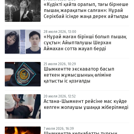
«Күдікті қайта оралып, тағы бірнеше
пышақ жарақатын салған»: Нұрай
Серікбай ісінде жаңа дерек айтылды
28 июля 2026, 13:00
«Нұрай маған бірінші болып пышақ
сұқты»: Айыпталушы Шерхан
Аймахан сотта жауап берді
25 июля 2026, 10:29
Шымкентте экскаватор басып
кеткен жұмысшының өліміне
қатысты іс қозғалды
20 июля 2026, 12:52
Астана-Шымкент рейсіне мас күйде
келген жолаушы ұшаққа жіберілмеді
7 июля 2026, 16:39
Шымкентте көпқабатты тұрғын