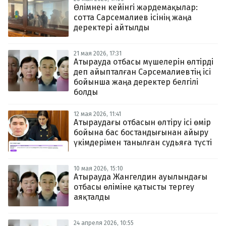
Өлімнен кейінгі жәрдемақылар:
сотта Сарсемалиев ісінің жаңа
деректері айтылды
21 мая 2026, 17:31
Атырауда отбасы мүшелерін өлтірді
деп айыпталған Сәрсемалиевтің ісі
бойынша жаңа деректер белгілі
болды
12 мая 2026, 11:41
Атыраудағы отбасын өлтіру ісі өмір
бойына бас бостандығынан айыру
үкімдерімен танылған судьяға түсті
10 мая 2026, 15:10
Атырауда Жангелдин ауылындағы
отбасы өліміне қатысты тергеу
аяқталды
24 апреля 2026, 10:55