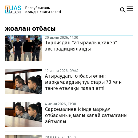
Республикалық
қоғамдық-саяси газеті
жоғалған отбасы
Жаңалықтар
Спорт
20 июня 2026, 14:20
Газетке жазылу
Live
Түркиядан "атыраулық хакер"
PDF форматтағы газетті ай сайын электронды
Руханият
экстрадицияланды
поштаңызға алып отырыңыз. Жаңа нөмір
Аймақ
шыққан сәтте сізге бірден жіберіледі. Тек email
Архив
енгізіңіз, біз қалғанын өзіміз жібереміз.
Заң және тәртіп
19 июня 2026, 09:42
Атыраудағы отбасы өлімі:
марқұмдардың туыстары 70 млн
Редакциямен байланыс
+7 708 604 51 06
теңге өтемақы талап етті
Жарнама бөлімі
+7 701 220 64 52
Пошта
4 июня 2026, 13:30
zhasalash100@gmail.com
Сарсемалиев ісінде марқұм
отбасының малы қалай сатылғаны
айтылды
28 мая 2026, 17:00