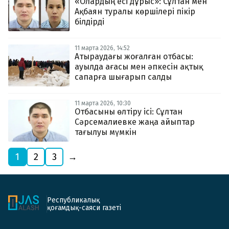
«Олардың есі дұрыс»: Сұлтан мен
Ақбаян туралы көршілері пікір
білдірді
11 марта 2026, 14:52
Атыраудағы жоғалған отбасы:
ауылда ағасы мен әпкесін ақтық
сапарға шығарып салды
11 марта 2026, 10:30
Отбасыны өлтіру ісі: Сұлтан
Сәрсемалиевке жаңа айыптар
тағылуы мүмкін
1
2
3
→
Республикалық
қоғамдық-саяси газеті