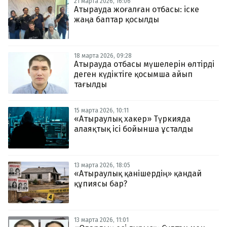
21 марта 2026, 16:06
Атырауда жоғалған отбасы: іске
жаңа баптар қосылды
18 марта 2026, 09:28
Атырауда отбасы мүшелерін өлтірді
деген күдіктіге қосымша айып
тағылды
15 марта 2026, 10:11
«Атыраулық хакер» Түркияда
алаяқтық ісі бойынша ұсталды
13 марта 2026, 18:05
«Атыраулық қанішердің» қандай
құпиясы бар?
13 марта 2026, 11:01