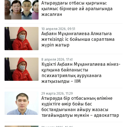
Атыраудағы отбасы қырғыны:
қылмыс бірнеше ай аралығында
жасалған
10 апреля 2026, 09:51
Ақбаян Мұқанғалиева Алматыға
жеткізілді: іс бойынша сараптама
жүріп жатыр
8 апреля 2026, 17:41
Күдікті Ақбаян Мұқанғалиева мінез-
құлқына байланысты
психиатриялық ауруханаға
жатқызылды – ІІМ
29 марта 2026, 11:29
Атырауда бір отбасының өліміне
күдіктіге өмір бойы бас
бостандығынан айыру жазасы
тағайындалуы мүмкін – адвокаттар