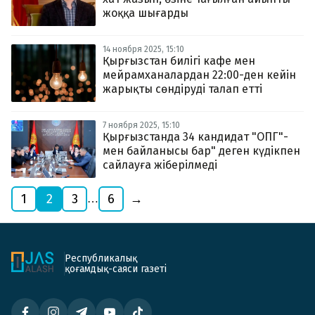
жоққа шығарды
14 ноября 2025, 15:10
Қырғызстан билігі кафе мен
мейрамханалардан 22:00-ден кейін
жарықты сөндіруді талап етті
7 ноября 2025, 15:10
Қырғызстанда 34 кандидат "ОПГ"-
мен байланысы бар" деген күдікпен
сайлауға жіберілмеді
1
2
3
6
→
…
Республикалық
қоғамдық-саяси газеті