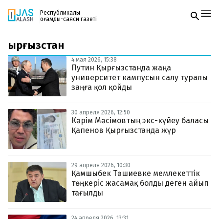
Республикалық
қоғамдық-саяси газеті
Қырғызстан
Жаңалықтар
Спорт
4 мая 2026, 15:38
Газетке жазылу
Live
Путин Қырғызстанда жаңа
PDF форматтағы газетті ай сайын электронды
Руханият
университет кампусын салу туралы
поштаңызға алып отырыңыз. Жаңа нөмір
Аймақ
заңға қол қойды
шыққан сәтте сізге бірден жіберіледі. Тек email
Архив
енгізіңіз, біз қалғанын өзіміз жібереміз.
Заң және тәртіп
30 апреля 2026, 12:50
Кәрім Мәсімовтың экс-күйеу баласы
Қапенов Қырғызстанда жүр
Редакциямен байланыс
+7 708 604 51 06
Жарнама бөлімі
+7 701 220 64 52
Пошта
29 апреля 2026, 10:30
zhasalash100@gmail.com
Қамшыбек Тәшиевке мемлекеттік
төңкеріс жасамақ болды деген айып
тағылды
24 апреля 2026, 13:31