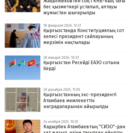
Жақыпбековтен соң ГКНБ-ның тағы
бес қызметкері ұсталып, алтауы
жұмыстан шығарылды
18 февраля 2026, 12:37
Қырғызстанда Конституциялық сот
келесі президент сайлауының
мерзімін нақтылады
28 января 2026, 10:33
Қырғызстан Ресейді ЕАЭО сотына
берді
29 декабря 2025, 11:05
Қырғызстанның экс-президенті
Атамбаев мемлекеттік
наградаларынан айырылды
24 ноября 2025, 10:35
Кадырбек Атамбаевтың "СИЗО"-дан
хат жазып, өзіне тағылған айыпты