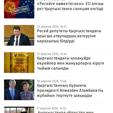
«Ресейге көмектескен»: ЕО алғаш
рет Қырғызстанға санкция енгізді
23 апреля 2026, 16:31
Ресей депутаты Қырғызстандағы
орысша атаулардың өзгеруіне
наразылық білдірді
22 апреля 2026, 14:45
Қырғызстандағы қонақүйде
еврейлер мен жануарларға кіруге
тыйым салынды
18 апреля 2026, 17:46
Қырғызстанның бұрынғы
президенті Алмазбек Атамбаевтің
жұбайын тергеуге шақырды
17 апреля 2026, 14:12
Қырғызстанда облыстар мен