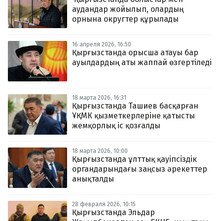
аудандар жойылып, олардың
орнына округтер құрылады
16 апреля 2026, 16:50
Қырғызстанда орысша атауы бар
ауылдардың аты жаппай өзгертіледі
18 марта 2026, 16:31
Қырғызстанда Ташиев басқарған
ҰҚМК қызметкерлеріне қатысты
жемқорлық іс қозғалды
18 марта 2026, 10:00
Қырғызстанда ұлттық қауіпсіздік
органдарындағы заңсыз әрекеттер
анықталды
28 февраля 2026, 10:15
Қырғызстанда Эльдар