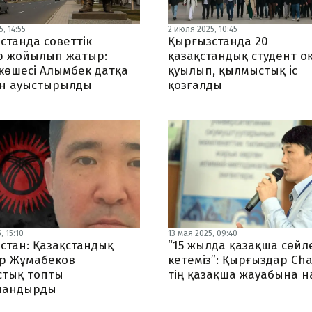
, 14:55
2 июля 2025, 10:45
станда советтік
Қырғызстанда 20
р жойылып жатыр:
қазақстандық студент о
көшесі Алымбек датқа
қуылып, қылмыстық іс
ен ауыстырылды
қозғалды
, 15:10
13 мая 2025, 09:40
стан: Қазақстандық
“15 жылда қазақша сөйл
ер Жұмабеков
кетеміз”: Қырғыздар Cha
тық топты
тің қазақша жауабына 
ландырды