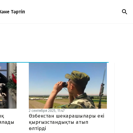
Және Тәртіп
2 сентября 2025, 11:47
ық
Өзбекстан шекарашылары екі
иялады
қырғызстандықты атып
өлтірді