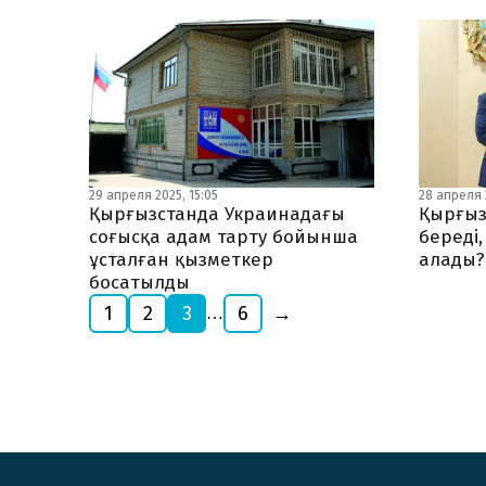
29 апреля 2025, 15:05
28 апреля 
Қырғызстанда Украинадағы
Қырғыз
соғысқа адам тарту бойынша
береді,
ұсталған қызметкер
алады?
босатылды
1
2
3
6
→
…