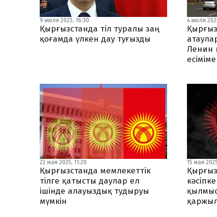
9 июля 2025, 16:30
4 июля 2025
Қырғызстанда тіл туралы заң
Қырғыз
қоғамда үлкен дау туғызды
атаула
Ленин 
есімім
22 мая 2025, 11:20
15 мая 2025
Қырғызстанда мемлекеттік
Қырғыз
тілге қатысты даулар ел
кәсіпк
ішінде алауыздық тудыруы
қылмыс
мүмкін
қаржы