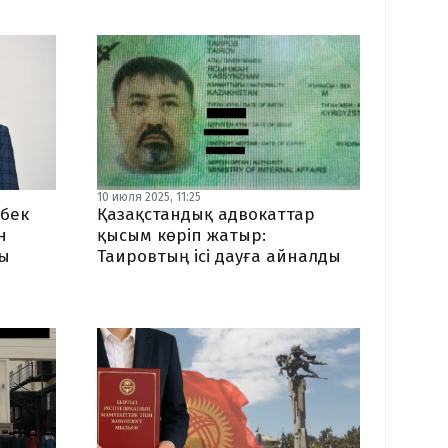
10 июля 2025, 11:25
лбек
Қазақстандық адвокаттар
н
қысым көріп жатыр:
ды
Таировтың ісі дауға айналды