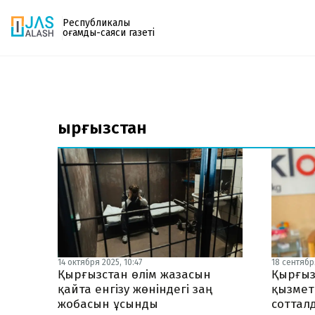
Республикалық
қоғамдық-саяси газеті
Газетке жазылу
PDF форматтағы газетті ай сайын электронды
Қырғызстан
поштаңызға алып отырыңыз. Жаңа нөмір
шыққан сәтте сізге бірден жіберіледі. Тек email
енгізіңіз, біз қалғанын өзіміз жібереміз.
14 октября 2025, 10:47
18 сентября
Қырғызстан өлім жазасын
Қырғыз
қайта енгізу жөніндегі заң
қызмет
жобасын ұсынды
соттал