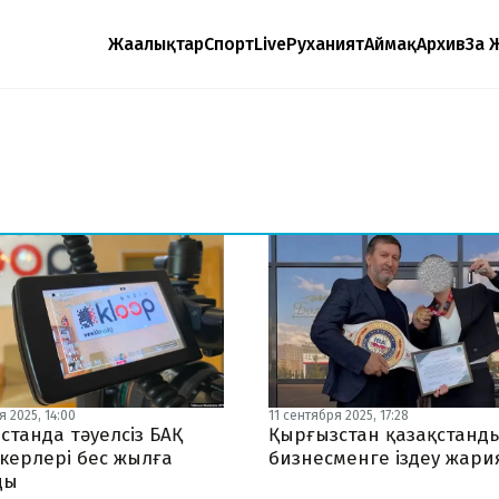
Жаңалықтар
Спорт
Live
Руханият
Аймақ
Архив
Заң 
 2025, 14:00
11 сентября 2025, 17:28
станда тәуелсіз БАҚ
Қырғызстан қазақстанд
керлері бес жылға
бизнесменге іздеу жар
ды