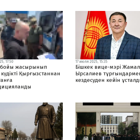
5, 17:50
17 июля 2025, 15:35
 бойы жасырынып
Бішкек вице-мэрі Жама
 күдікті Қырғызстаннан
Ырсалиев тұрғындарме
танға
кездесуден кейін ұстал
дицияланды