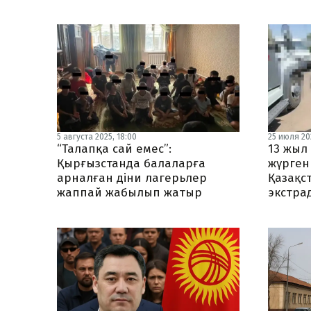
5 августа 2025, 18:00
25 июля 202
“Талапқа сай емес”:
13 жыл
Қырғызстанда балаларға
жүрген
арналған діни лагерьлер
Қазақс
жаппай жабылып жатыр
экстра