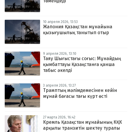
төмендеді
10 апреля 2026, 13:53
Жапония Қазақстан мұнайына
қызығушылық танытып отыр
9 апреля 2026, 13:10
Таяу Шығыстағы соғыс: Мұнайдың
қымбаттауы Қазақстанға қанша
табыс әкелді
3 апреля 2026, 13:27
Трамптың мәлімдемесінен кейін
мұнай бағасы тағы күрт өсті
27 марта 2026, 16:42
Кремль Қазақстан мұнайының КҚК
арқылы транзитін шектеу туралы