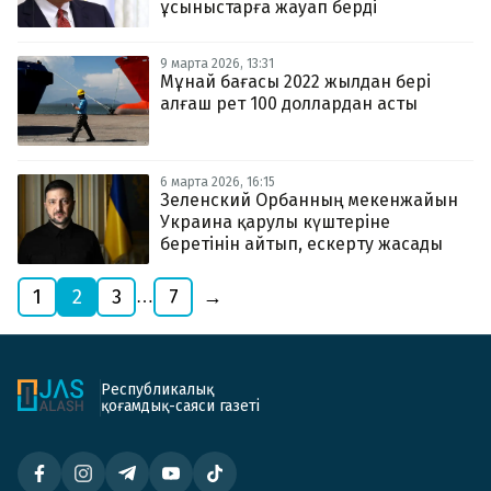
ұсыныстарға жауап берді
9 марта 2026, 13:31
Мұнай бағасы 2022 жылдан бері
алғаш рет 100 доллардан асты
6 марта 2026, 16:15
Зеленский Орбанның мекенжайын
Украина қарулы күштеріне
беретінін айтып, ескерту жасады
1
2
3
7
→
…
Республикалық
қоғамдық-саяси газеті