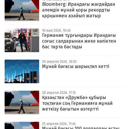
Bloomberg: Ирандағы жағдайдан
әлемдік мұнай қоры рекордты
қарқынмен азайып жатыр
10 мая 2026, 10:45
Германия тұрғындары Ирандағы
соғыс салдарынан жеке көліктен
бас тарта бастады
30 апреля 2026, 10:55
Мұнай бағасы шарықтап кетті
28 апреля 2026, 17:15
Қазақстан «Дружба» құбыры
тоқтаған соң Германияға мұнай
жеткізу бағытын өзгертті
25 апреля 2026, 11:45
Мұнай бағасы 100 доллардан асты: