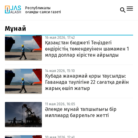
Республикалық
қоғамдық-саяси газеті
Мұнай
Жаңалықтар
Спорт
16 мая 2026, 17:42
Газетке жазылу
Live
Қазақстан бюджеті Теңіздегі
PDF форматтағы газетті ай сайын электронды
Руханият
өндірістің төмендеуінен шамамен 1
поштаңызға алып отырыңыз. Жаңа нөмір
Аймақ
млрд доллар кірістен айрылды
шыққан сәтте сізге бірден жіберіледі. Тек email
Архив
енгізіңіз, біз қалғанын өзіміз жібереміз.
Заң және тәртіп
14 мая 2026, 15:10
Кубада жанармай қоры таусылды:
Гаванада тәулігіне 22 сағатқа дейін
Редакциямен байланыс
+7 708 604 51 06
жарық өшіп жатыр
Жарнама бөлімі
+7 701 220 64 52
Пошта
11 мая 2026, 16:05
zhasalash100@gmail.com
Әлемде мұнай тапшылығы бір
миллиард баррельге жетті
10 мая 2026, 12:41