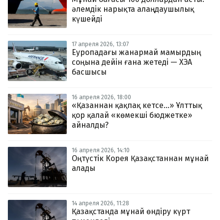
әлемдік нарықта алаңдаушылық
күшейді
17 апреля 2026, 13:07
Еуропадағы жанармай мамырдың
соңына дейін ғана жетеді — ХЭА
басшысы
16 апреля 2026, 18:00
«Қазаннан қақпақ кетсе...» Ұлттық
қор қалай «көмекші бюджетке»
айналды?
16 апреля 2026, 14:10
Оңтүстік Корея Қазақстаннан мұнай
алады
14 апреля 2026, 11:28
Қазақстанда мұнай өндіру күрт