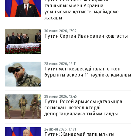
тапшылығы мен Украина
ұсынысына қатысты мәлімдеме
жасады
30 июня 2026, 17:32
Путин Сергей Ивановпен қоштасты
28 июня 2026, 16:11
Путинмен кездесуді талап еткен
бұрынғы әскери 11 тәулікке қамалды
28 июня 2026, 12:45
Путин Ресей армиясы қатарында
соғысқан шетелдіктерді
депортациялауға тыйым салды
24 июня 2026, 17:31
Путин: Жанармай тапшылығы