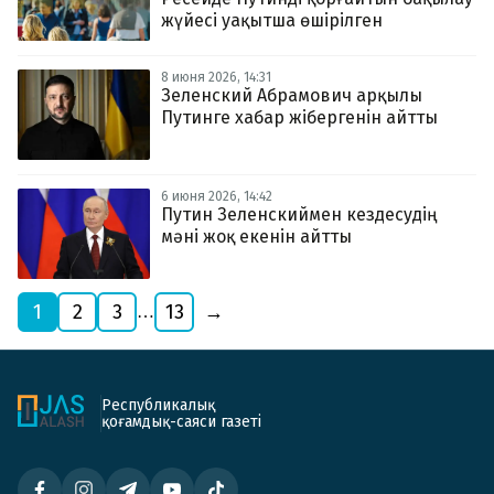
жүйесі уақытша өшірілген
8 июня 2026, 14:31
Зеленский Абрамович арқылы
Путинге хабар жібергенін айтты
6 июня 2026, 14:42
Путин Зеленскиймен кездесудің
мәні жоқ екенін айтты
1
2
3
13
→
…
Республикалық
қоғамдық-саяси газеті