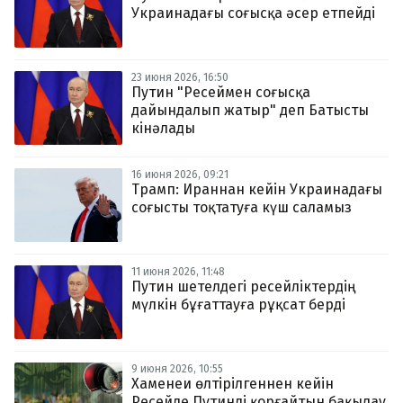
Украинадағы соғысқа әсер етпейді
23 июня 2026, 16:50
Путин "Ресеймен соғысқа
дайындалып жатыр" деп Батысты
кінәлады
16 июня 2026, 09:21
Трамп: Ираннан кейін Украинадағы
соғысты тоқтатуға күш саламыз
11 июня 2026, 11:48
Путин шетелдегі ресейліктердің
мүлкін бұғаттауға рұқсат берді
9 июня 2026, 10:55
Хаменеи өлтірілгеннен кейін
Ресейде Путинді қорғайтын бақылау