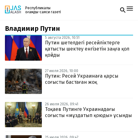
Республикалық
қоғамдық-саяси газеті
Владимир Путин
Жаңалықтар
Спорт
5 августа 2026, 10:51
Газетке жазылу
Live
Путин шетелдегі ресейліктерге
PDF форматтағы газетті ай сайын электронды
Руханият
қатысты шектеу енгізетін заңға қол
поштаңызға алып отырыңыз. Жаңа нөмір
Аймақ
қойды
шыққан сәтте сізге бірден жіберіледі. Тек email
Архив
енгізіңіз, біз қалғанын өзіміз жібереміз.
Заң және тәртіп
27 июля 2026, 10:00
Путин: Ресей Украинаға қарсы
соғысты бастаған жоқ
Редакциямен байланыс
+7 708 604 51 06
Жарнама бөлімі
+7 701 220 64 52
Пошта
26 июля 2026, 09:41
zhasalash100@gmail.com
Тоқаев Путинге Украинадағы
соғысты «мұздатып қоюды» ұсынды
25 июля 2026, 09:47