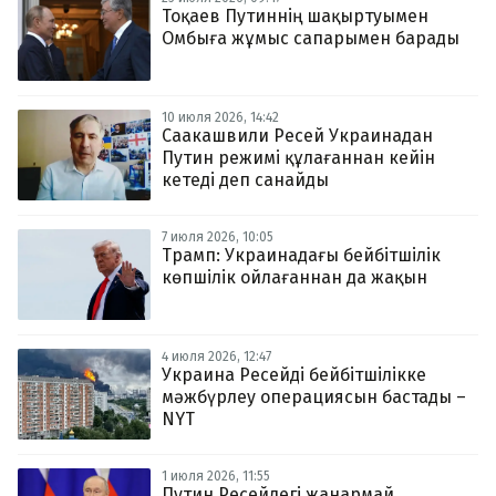
Тоқаев Путиннің шақыртуымен
Омбыға жұмыс сапарымен барады
10 июля 2026, 14:42
Саакашвили Ресей Украинадан
Путин режимі құлағаннан кейін
кетеді деп санайды
7 июля 2026, 10:05
Трамп: Украинадағы бейбітшілік
көпшілік ойлағаннан да жақын
4 июля 2026, 12:47
Украина Ресейді бейбітшілікке
мәжбүрлеу операциясын бастады –
NYT
1 июля 2026, 11:55
Путин Ресейдегі жанармай