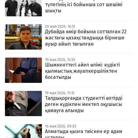
түлегінің ісі бойынша сот шешімі
шықты
20 мая 2026, 16:51
Дубайда өмір бойына сотталған 22
жастағы қазақстандыққа бірнеше
ауыр айып тағылған
19 мая 2026, 12:33
Шымкенттегі әйел өлімі: күдікті
қылмыстық жауапкершіліктен
босатылды
19 мая 2026, 11:15
Талдықорғанда студентті өлтірді
деген күдікпен мектеп оқушысы
қамауға алынды
16 мая 2026, 09:03
Алматыда қызға тиіскен ер адам
ұсталды