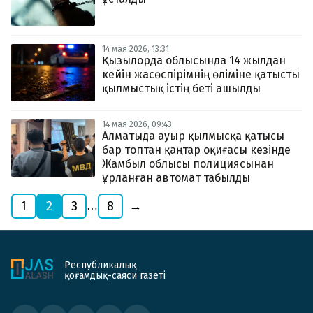
14 мая 2026, 13:31
Қызылорда облысында 14 жылдан
кейін жасөспірімнің өліміне қатысты
қылмыстық істің беті ашылды
14 мая 2026, 09:43
Алматыда ауыр қылмысқа қатысы
бар топтан қаңтар оқиғасы кезінде
Жамбыл облысы полициясынан
ұрланған автомат табылды
1
2
3
8
→
…
Республикалық
қоғамдық-саяси газеті