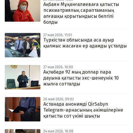
Ақбаян Мұқанғалиеваға қатысты
психиатриялық сараптаманың
алғашқы қорытындысы белгілі
болды
27 мая 2026, 11:01
Түркістан облысында аса ауыр
қылмыс жасаған ер адамды ұсталды
27 мая 2026, 10:00
Ақтөбеде 92 мың доллар пара
дауына қатысты экс-шенеунік 10
жылға сотталды
26 мая 2026, 09:02
Астанада анонимді QirSabyn
Telegram-арнасының әкімшілеріне
қатысты сот үкімі шықты
24 мая 2026, 16:08