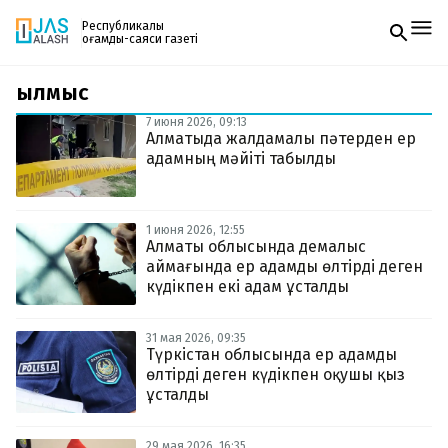
Республикалық
қоғамдық-саяси газеті
қылмыс
Жаңалықтар
Спорт
7 июня 2026, 09:13
Газетке жазылу
Live
Алматыда жалдамалы пәтерден ер
PDF форматтағы газетті ай сайын электронды
Руханият
адамның мәйіті табылды
поштаңызға алып отырыңыз. Жаңа нөмір
Аймақ
шыққан сәтте сізге бірден жіберіледі. Тек email
Архив
енгізіңіз, біз қалғанын өзіміз жібереміз.
Заң және тәртіп
1 июня 2026, 12:55
Алматы облысында демалыс
аймағында ер адамды өлтірді деген
Редакциямен байланыс
+7 708 604 51 06
күдікпен екі адам ұсталды
Жарнама бөлімі
+7 701 220 64 52
Пошта
31 мая 2026, 09:35
zhasalash100@gmail.com
Түркістан облысында ер адамды
өлтірді деген күдікпен оқушы қыз
ұсталды
29 мая 2026, 16:35