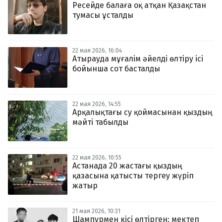
Ресейде балаға оқ атқан Қазақстан
тумасы ұсталды
22 мая 2026, 16:04
Атырауда мұғалім әйелді өлтіру ісі
бойынша сот басталды
22 мая 2026, 14:55
Арқалықтағы су қоймасынан қыздың
мәйті табылды
22 мая 2026, 10:55
Астанада 20 жастағы қыздың
қазасына қатысты тергеу жүріп
жатыр
21 мая 2026, 10:31
Шампурмен кісі өлтірген: мектеп