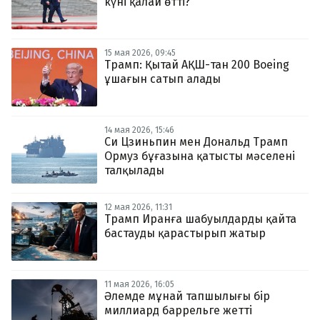
күні қалай өтті?
15 мая 2026, 09:45
Трамп: Қытай АҚШ-тан 200 Boeing
ұшағын сатып алады
14 мая 2026, 15:46
Си Цзиньпин мен Дональд Трамп
Ормуз бұғазына қатысты мәселені
талқылады
12 мая 2026, 11:31
Трамп Иранға шабуылдарды қайта
бастауды қарастырып жатыр
11 мая 2026, 16:05
Әлемде мұнай тапшылығы бір
миллиард баррельге жетті