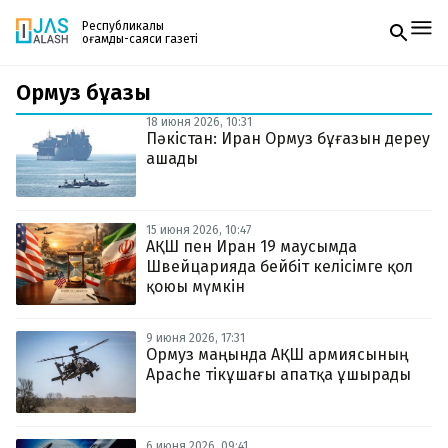
Республикалық
қоғамдық-саяси газеті
Ормуз бұғазы
Жаңалықтар
Спорт
18 июня 2026, 10:31
Газетке жазылу
Live
Пәкістан: Иран Ормуз бұғазын дереу
PDF форматтағы газетті ай сайын электронды
Руханият
ашады
поштаңызға алып отырыңыз. Жаңа нөмір
Аймақ
шыққан сәтте сізге бірден жіберіледі. Тек email
Архив
енгізіңіз, біз қалғанын өзіміз жібереміз.
Заң және тәртіп
15 июня 2026, 10:47
АҚШ пен Иран 19 маусымда
Швейцарияда бейбіт келісімге қол
Редакциямен байланыс
+7 708 604 51 06
қоюы мүмкін
Жарнама бөлімі
+7 701 220 64 52
Пошта
9 июня 2026, 17:31
zhasalash100@gmail.com
Ормуз маңында АҚШ армиясының
Apache тікұшағы апатқа ұшырады
6 июня 2026, 09:41