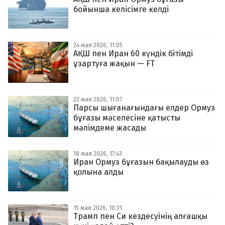
бойынша келісімге келді
24 мая 2026, 11:05
АҚШ пен Иран 60 күндік бітімді
ұзартуға жақын — FT
22 мая 2026, 11:07
Парсы шығанағындағы елдер Ормуз
бұғазы мәселесіне қатысты
мәлімдеме жасады
18 мая 2026, 17:43
Иран Ормуз бұғазын бақылауды өз
қолына алды
15 мая 2026, 10:31
Трамп пен Си кездесуінің алғашқы