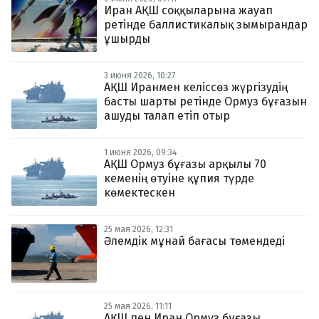
Иран АҚШ соққыларына жауап
ретінде баллистикалық зымырандар
ұшырды
3 июня 2026, 10:27
АҚШ Иранмен келіссөз жүргізудің
басты шарты ретінде Ормуз бұғазын
ашуды талап етіп отыр
1 июня 2026, 09:34
АҚШ Ормуз бұғазы арқылы 70
кеменің өтуіне құпия түрде
көмектескен
25 мая 2026, 12:31
Әлемдік мұнай бағасы төмендеді
25 мая 2026, 11:11
АҚШ пен Иран Ормуз бұғазы