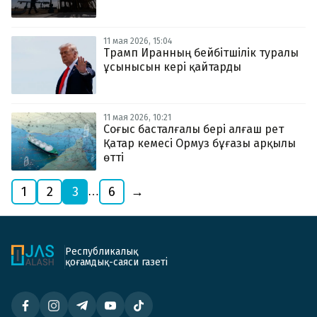
11 мая 2026, 15:04
Трамп Иранның бейбітшілік туралы
ұсынысын кері қайтарды
11 мая 2026, 10:21
Соғыс басталғалы бері алғаш рет
Қатар кемесі Ормуз бұғазы арқылы
өтті
1
2
3
6
→
…
Республикалық
қоғамдық-саяси газеті